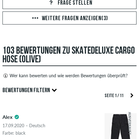
FRAGE STELLEN
WEITERE FRAGEN ANZEIGEN(3)
ANTWORT ABSCHICKEN
103 BEWERTUNGEN ZU SKATEDELUXE CARGO
HOSE (OLIVE)
Wer kann bewerten und wie werden Bewertungen überprüft?
Nur Personen mit einem skatedeluxe Kundenkonto können
BEWERTUNGEN FILTERN
Bewertungen abgeben. Diese werden erst nach unserer
SEITE 1 / 11
Überprüfung veröffentlicht. Wir veröffentlichen sowohl
5.0
positive als auch negative Bewertungen. Bewertungen mit
AUSVERKAUFT
Alex
beleidigenden oder obszönen Inhalten sowie Bewertungen,
die geltendes Recht oder Urheberrechte verletzen oder Spam
17.09.2020 – Deutsch
und Fremdwerbung enthalten, werden nicht veröffentlicht.
Farbe: black