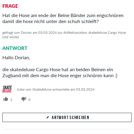
FRAGE
Beantworte hier die Frage von Michael
Hat die Hose am ende der Beine Bänder zum engschnüren
damit die hose nicht unter den schuh schleift?
gefragt von Dorian am 03.03.2024 zur Artikelvariation skatedeluxe Cargo Hose
(old white)
ANTWORT ABSCHICKEN
ANTWORT
Hallo Dorian,
die skatedeluxe Cargo Hose hat an beiden Beinen ein
Zugband mit dem man die Hose enger schnüren kann :)
Julez von Skatedeluxe antwortete am 03.03.2024
1
0
ANTWORT SCHREIBEN
Deine Antwort