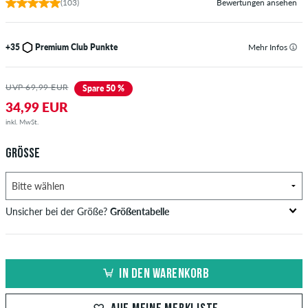
(103)
Bewertungen ansehen
+35
Premium Club Punkte
Mehr Infos
UVP 69,99 EUR
Spare 50 %
34,99 EUR
inkl. MwSt.
GRÖSSE
Unsicher bei der Größe?
Größentabelle
US
Inch-Weite (W)
Bundweite in cm
IN DEN WARENKORB
XXS
26-27
66-69
XS
28-29
71-73,5