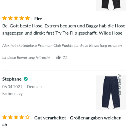
Die Sternebewertung des Artikels ist der Durchschnitt aller
STERNE
SORTIERUNG
Bewertungen.
Fire
Ob die Bewertung von einer Person stammt, die diesen
Bei Gott beste Hose. Extrem bequem und Baggy hab die Hose
Artikel wirklich gekauft hat, erkennst du am grünen Haken
angezogen und direkt first Try Tre Flip geschafft. Wilde Hose
neben dem Namen mit dem Zusatz "Verifizierter Kauf". Bei
diesen Personen wurde der Kauf anhand ihrer Bestellungen
Alex hat skatedeluxe Premium Club Punkte für diese Bewertung erhalten.
überprüft. Bei Bewertungen ohne grünen Haken, können wir
leider nicht garantieren, dass die Personen den Artikel
Ist diese Bewertung hilfreich?
21
wirklich besitzen oder besessen haben.
AUSVERKAUFT
Stephane
06.04.2021 – Deutsch
Farbe: navy
Gut verarbeitet - Größenangaben weichen
ab