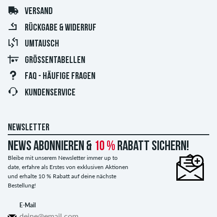
VERSAND
RÜCKGABE & WIDERRUF
UMTAUSCH
GRÖSSENTABELLEN
FAQ - HÄUFIGE FRAGEN
KUNDENSERVICE
NEWSLETTER
News abonnieren &
10 %
Rabatt sichern!
Bleibe mit unserem Newsletter immer up to
date, erfahre als Erstes von exklusiven Aktionen
und erhalte 10 % Rabatt auf deine nächste
Bestellung!
E-Mail