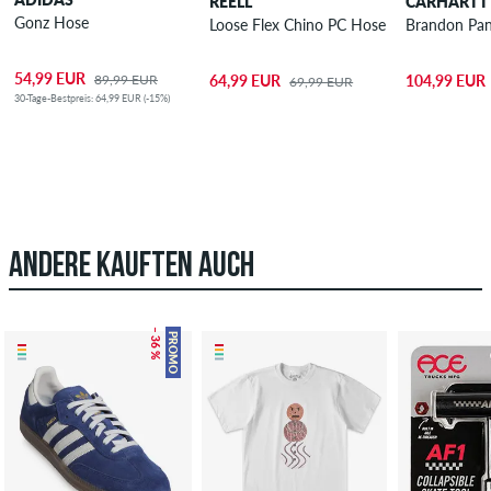
REELL
CARHARTT
Gonz Hose
Loose Flex Chino PC Hose
Brandon Pan
54,99 EUR
89,99 EUR
64,99 EUR
104,99 EUR
69,99 EUR
30-Tage-Bestpreis: 64,99 EUR (-15%)
ANDERE KAUFTEN AUCH
– 36 %
PROMO