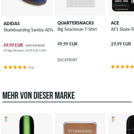
QUARTERSNACKS
ACE
ADIDAS
Big Snackman T-Shirt
AF1 Skate-T
Skateboarding Samba ADV Schuh
49,99 EUR
29,99 EUR
69,99 EUR
109,90 EUR
30-Tage-Bestpreis: 84,99 EUR (-18%)
BACKPRINT
(51)
MEHR VON DIESER MARKE