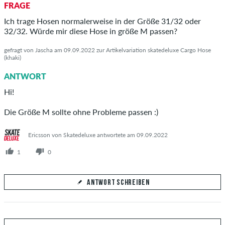
FRAGE
Beantworte hier die Frage von Dorian
Ich trage Hosen normalerweise in der Größe 31/32 oder
32/32. Würde mir diese Hose in größe M passen?
gefragt von Jascha am 09.09.2022 zur Artikelvariation skatedeluxe Cargo Hose
(khaki)
ANTWORT ABSCHICKEN
ANTWORT
Hi!
Die Größe M sollte ohne Probleme passen :)
Ericsson von Skatedeluxe antwortete am 09.09.2022
1
0
ANTWORT SCHREIBEN
Deine Antwort
Beantworte hier die Frage von Jascha