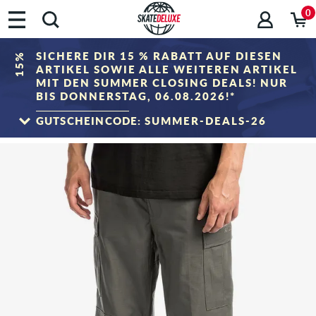
0
SICHERE DIR 15 % RABATT AUF DIESEN
15%
ARTIKEL SOWIE ALLE WEITEREN ARTIKEL
MIT DEN SUMMER CLOSING DEALS! NUR
BIS DONNERSTAG, 06.08.2026!*
GUTSCHEINCODE:
SUMMER-DEALS-26
ZUM SALE
*Gilt nur bis zum 06.08.2026, 23:59 (MESZ)! Der Rabatt wird im Warenkorb nach
Eingabe des Gutscheincodes abgezogen. Rabattierung erfolgt ausschließlich auf
Artikel der Kategorie „Sale". Der Gutschein ist nicht mit anderen Rabattgutscheinen
kombinierbar.