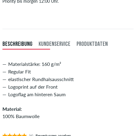
Priority bis morgen 12:00 Uhr.
XL
54
107-113
94-100
107-113
Gilt nur für Sofortzahlungsweisen wie Kreditkarte oder PayPal.
Weitere Infos zu
Versand
&
Zahlung
.
XXL
56/58
114-120
101-107
114-120
XXXL
60
121-127
108-114
121-127
BESCHREIBUNG
KUNDENSERVICE
PRODUKTDATEN
Materialstärke: 160 g/m²
Regular Fit
elastischer Rundhalsausschnitt
Logoprint auf der Front
Logoflag am hinteren Saum
Material:
100% Baumwolle
(6)
Bewertungen ansehen