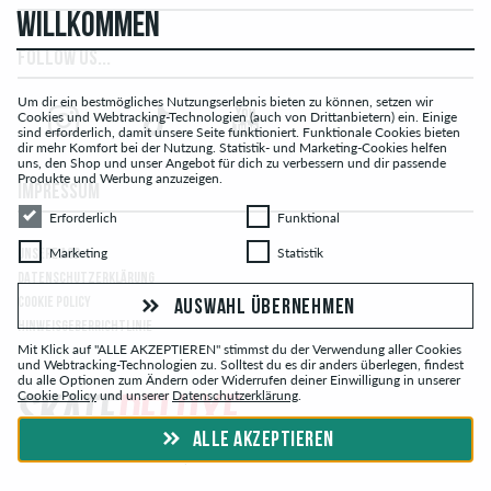
WILLKOMMEN
FOLLOW US...
Um dir ein bestmögliches Nutzungserlebnis bieten zu können, setzen wir
Cookies und Webtracking-Technologien (auch von Drittanbietern) ein. Einige
sind erforderlich, damit unsere Seite funktioniert. Funktionale Cookies bieten
dir mehr Komfort bei der Nutzung. Statistik- und Marketing-Cookies helfen
uns, den Shop und unser Angebot für dich zu verbessern und dir passende
Produkte und Werbung anzuzeigen.
IMPRESSUM
Erforderlich
Funktional
Erforderlich
Funktional
Marketing
Statistik
Marketing
Statistik
UNSERE AGB
DATENSCHUTZERKLÄRUNG
COOKIE POLICY
AUSWAHL ÜBERNEHMEN
HINWEISGEBERRICHTLINIE
Mit Klick auf "ALLE AKZEPTIEREN" stimmst du der Verwendung aller Cookies
und Webtracking-Technologien zu. Solltest du es dir anders überlegen, findest
du alle Optionen zum Ändern oder Widerrufen deiner Einwilligung in unserer
Cookie Policy
und unserer
Datenschutzerklärung
.
ALLE AKZEPTIEREN
© skatedeluxe.com Skateshop 2026