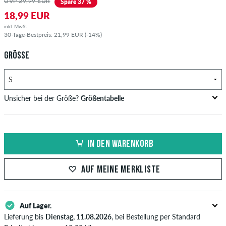
UVP 29,99 EUR
Spare 37 %
18,99 EUR
inkl. MwSt.
30-Tage-Bestpreis: 21,99 EUR (-14%)
GRÖSSE
Unsicher bei der Größe?
Größentabelle
Brustumfang
Taillenweite
Hüftumfang
US
EU
in cm
in cm
in cm
IN DEN WARENKORB
XS
42
82-87
69-74
82-87
AUF MEINE MERKLISTE
S
44/46
88-93
75-80
88-93
M
48
94-99
81-86
94-99
Auf Lager.
L
50/52
100-106
87-93
100-106
Lieferung bis
Dienstag, 11.08.2026
, bei Bestellung per Standard