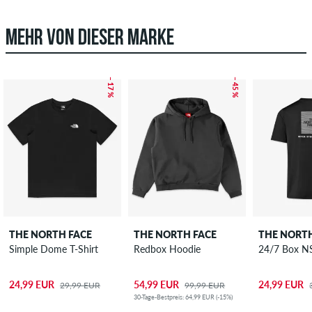
MEHR VON DIESER MARKE
– 17 %
– 45 %
THE NORTH FACE
THE NORTH FACE
THE NORTH
Simple Dome T-Shirt
Redbox Hoodie
24/7 Box NS
24,99 EUR
54,99 EUR
24,99 EUR
29,99 EUR
99,99 EUR
30-Tage-Bestpreis: 64,99 EUR (-15%)