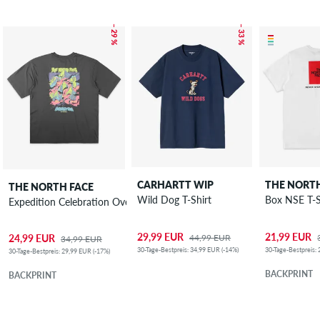
– 29 %
– 33 %
CARHARTT WIP
THE NORTH
THE NORTH FACE
Wild Dog T-Shirt
Box NSE T-S
Expedition Celebration Oversized T-Shirt
29,99 EUR
21,99 EUR
44,99 EUR
24,99 EUR
34,99 EUR
30-Tage-Bestpreis: 34,99 EUR (-14%)
30-Tage-Bestpreis:
30-Tage-Bestpreis: 29,99 EUR (-17%)
BACKPRINT
BACKPRINT