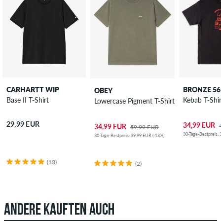
CARHARTT WIP
BRONZE 5
OBEY
Base II T-Shirt
Kebab T-Shir
Lowercase Pigment T-Shirt
29,99 EUR
34,99 EUR
34,99 EUR
59,99 EUR
30-Tage-Bestpreis:
30-Tage-Bestpreis: 39,99 EUR (-13%)
(13)
(2)
ANDERE KAUFTEN AUCH