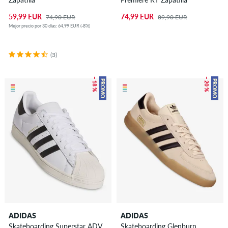
59,99 EUR
74,99 EUR
74,90 EUR
89,90 EUR
Mejor precio por 30 días: 64,99 EUR (-8%)
(3)
– 18 %
– 20 %
PROMO
PROMO
ADIDAS
ADIDAS
Skateboarding Superstar ADV
Skateboarding Glenburn