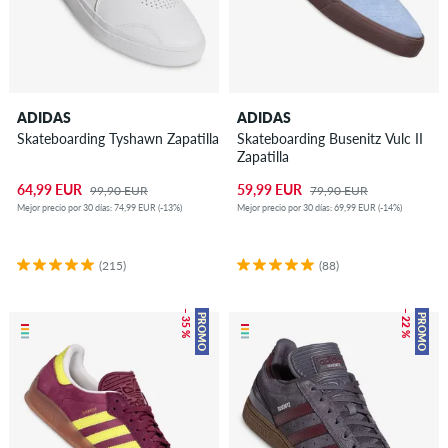
ADIDAS
ADIDAS
Skateboarding Tyshawn Zapatilla
Skateboarding Busenitz Vulc II
Zapatilla
64,99 EUR
59,99 EUR
99,90 EUR
79,90 EUR
Mejor precio por 30 días: 74,99 EUR (-13%)
Mejor precio por 30 días: 69,99 EUR (-14%)
(215)
(88)
– 35 %
– 22 %
PROMO
PROMO