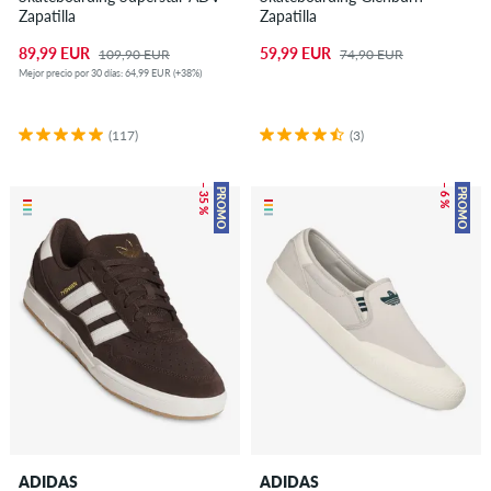
Zapatilla
Zapatilla
89,99 EUR
59,99 EUR
109,90 EUR
74,90 EUR
Mejor precio por 30 días: 64,99 EUR (+38%)
(117)
(3)
– 35 %
– 6 %
PROMO
PROMO
ADIDAS
ADIDAS