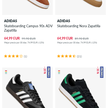
ADIDAS
ADIDAS
Skateboarding Campus 90s ADV
Skateboarding Nora Zapatilla
Zapatilla
64,99 EUR
64,99 EUR
99,90 EUR
89,90 EUR
Mejor precio por 30 días: 74,99 EUR (-13%)
Mejor precio por 30 días: 74,99 EUR (-13%)
(1)
(21)
– 23 %
– 35 %
PROMO
PROMO