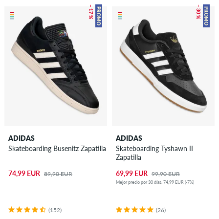
– 17 %
– 30 %
PROMO
PROMO
ADIDAS
ADIDAS
Skateboarding Busenitz Zapatilla
Skateboarding Tyshawn II
Zapatilla
74,99 EUR
69,99 EUR
89,90 EUR
99,90 EUR
Mejor precio por 30 días: 74,99 EUR (-7%)
(152)
(26)