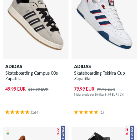
ADIDAS
ADIDAS
Skateboarding Campus 00s
Skateboarding Tekkira Cup
Zapatilla
Zapatilla
49,99 EUR
79,99 EUR
119,90 EUR
99,90 EUR
Mejor precio por 30 días: 84,99 EUR (-6%)
(164)
(1)
– 27 %
– 21 %
PROMO
PROMO