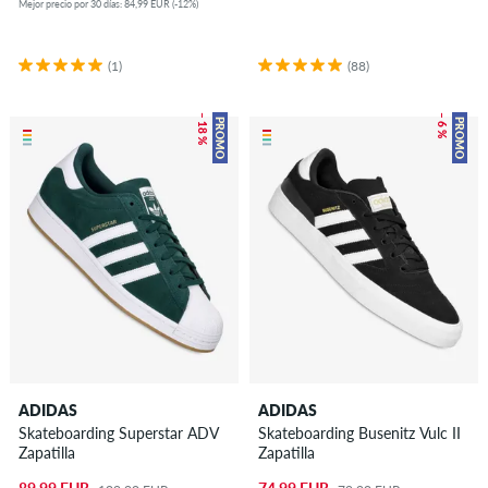
Mejor precio por 30 días: 84,99 EUR (-12%)
(1)
(88)
– 18 %
– 6 %
PROMO
PROMO
ADIDAS
ADIDAS
Skateboarding Superstar ADV
Skateboarding Busenitz Vulc II
Zapatilla
Zapatilla