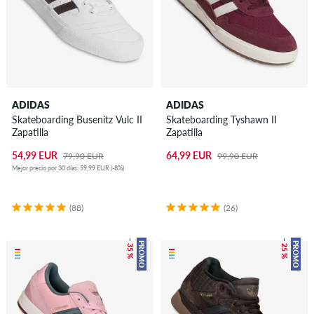
ADIDAS
ADIDAS
Skateboarding Busenitz Vulc II
Skateboarding Tyshawn II
Zapatilla
Zapatilla
54,99 EUR
64,99 EUR
79,90 EUR
99,90 EUR
Mejor precio por 30 días: 59,99 EUR (-8%)
(88)
(26)
– 35 %
– 25 %
PROMO
PROMO