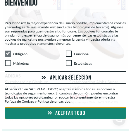
– 27 %
– 35 %
PROMO
PROMO
BIENVENIDO
Para brindarte la mejor experiencia de usuario posible, implementamos cookies
y tecnologías de seguimiento web (incluidas tecnologías de terceros). Algunas
son requeridas para que nuestro sitio funcione. Las cookies funcionales te
brindan una experiencia de usuario más conveniente. Las estadísticas y las
cookies de marketing nos ayudan a mejorar la tienda y nuestra oferta y a
mostrarte productos y anuncios relevantes.
Obligado
Funcional
Obligado
Funcional
Márketing
Estadísticas
Márketing
Estadísticas
ADIDAS
ADIDAS
APLICAR SELECCIÓN
Skateboarding Glenburn
Skateboarding Aloha Super
Zapatilla
Zapatilla
Al hacer clic en "ACEPTAR TODO", aceptas el uso de todas las cookies y
tecnologías de seguimiento web. Si cambias de opinión, puedes encontrar
54,99 EUR
64,99 EUR
todas las opciones para cambiar o revocar tu consentimiento en nuestra
74,90 EUR
99,90 EUR
Política de Cookies
y
Política de privacidad
.
Mejor precio por 30 días: 59,99 EUR (-8%)
Mejor precio por 30 días: 74,99 EUR (-13%)
ACEPTAR TODO
(3)
(17)