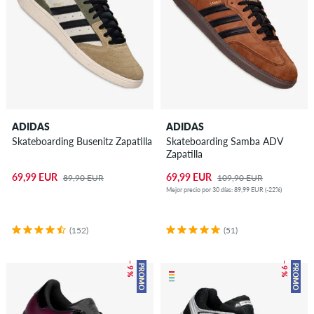
ADIDAS
ADIDAS
Skateboarding Busenitz Zapatilla
Skateboarding Samba ADV
Zapatilla
69,99 EUR
69,99 EUR
89,90 EUR
109,90 EUR
Mejor precio por 30 días: 89,99 EUR (-22%)
(152)
(51)
– 9 %
– 9 %
PROMO
PROMO