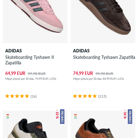
ADIDAS
ADIDAS
Skateboarding Tyshawn II
Skateboarding Tyshawn Zapatilla
Zapatilla
64,99 EUR
74,99 EUR
99,90 EUR
99,90 EUR
Mejor precio por 30 días: 74,99 EUR (-13%)
Mejor precio por 30 días: 84,99 EUR (-12%)
(26)
(215)
– 22 %
– 36 %
PROMO
PROMO