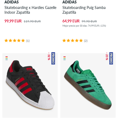
ADIDAS
ADIDAS
Skateboarding x Hardies Gazelle
Skateboarding Puig Samba
Indoor Zapatilla
Zapatilla
99,99 EUR
64,99 EUR
119,90 EUR
99,90 EUR
Mejor precio por 30 días: 74,99 EUR (-13%)
(1)
(2)
– 32 %
– 23 %
PROMO
PROMO