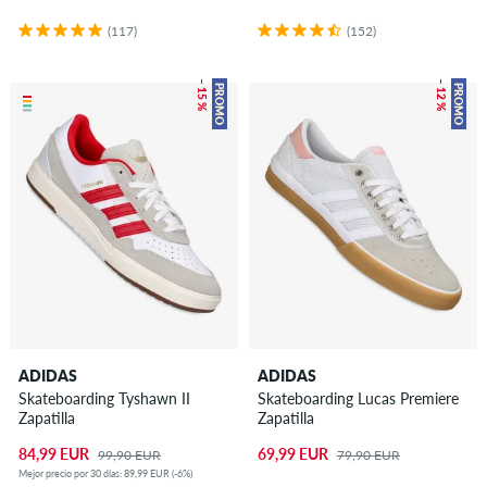
(117)
(152)
– 15 %
– 12 %
PROMO
PROMO
ADIDAS
ADIDAS
Skateboarding Tyshawn II
Skateboarding Lucas Premiere
Zapatilla
Zapatilla
84,99 EUR
69,99 EUR
99,90 EUR
79,90 EUR
Mejor precio por 30 días: 89,99 EUR (-6%)