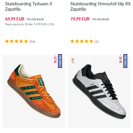
Skateboarding Tyshawn II
Skateboarding Shmoofoil Slip RX
Zapatilla
Zapatilla
64,99 EUR
74,99 EUR
99,90 EUR
79,90 EUR
Mejor precio por 30 días: 74,99 EUR (-13%)
(26)
(1)
– 17 %
– 35 %
PROMO
PROMO