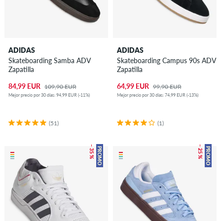
ADIDAS
ADIDAS
Skateboarding Samba ADV
Skateboarding Campus 90s ADV
Zapatilla
Zapatilla
84,99 EUR
64,99 EUR
109,90 EUR
99,90 EUR
Mejor precio por 30 días: 94,99 EUR (-11%)
Mejor precio por 30 días: 74,99 EUR (-13%)
(51)
(1)
– 35 %
– 25 %
PROMO
PROMO