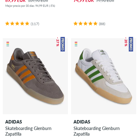
89,99 EUR
74,99 EUR
109,90 EUR
79,90 EUR
Mejor precio por 30 días: 94,99 EUR (-5%)
(117)
(88)
– 27 %
– 20 %
PROMO
PROMO
ADIDAS
ADIDAS
Skateboarding Glenburn
Skateboarding Glenburn
Zapatilla
Zapatilla