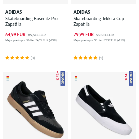
ADIDAS
ADIDAS
Skateboarding Busenitz Pro
Skateboarding Tekkira Cup
Zapatilla
Zapatilla
64,99 EUR
79,99 EUR
89,90 EUR
99,90 EUR
Mejor precio por 30 días: 74,99 EUR (-13%)
Mejor precio por 30 días: 89,99 EUR (-11%)
(3)
(1)
– 35 %
– 19 %
PROMO
PROMO