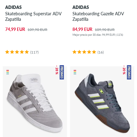
ADIDAS
ADIDAS
Skateboarding Superstar ADV
Skateboarding Gazelle ADV
Zapatilla
Zapatilla
74,99 EUR
84,99 EUR
109,90 EUR
109,90 EUR
Mejor precio por 30 días: 94,99 EUR (-11%)
(117)
(16)
– 28 %
– 20 %
PROMO
PROMO