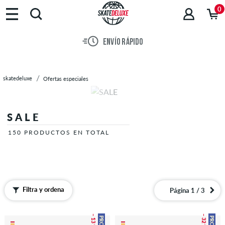
Marcas
0
Skateboards
Zapatillas
ENVÍO RÁPIDO
Ropa
Accesorios
Novedades
skatedeluxe
Ofertas especiales
Sale
SALE
150 PRODUCTOS EN TOTAL
SALE
150 PRODUCTOS EN TOTAL
Filtra y ordena
Página 1 / 3
– 13 %
– 32 %