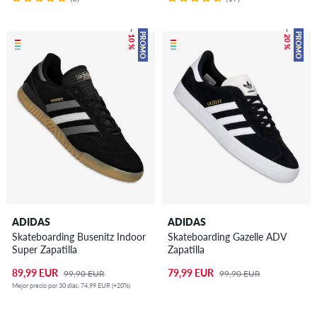
– 10 %
– 20 %
PROMO
PROMO
ADIDAS
ADIDAS
Skateboarding Busenitz Indoor
Skateboarding Gazelle ADV
Super Zapatilla
Zapatilla
89,99 EUR
79,99 EUR
99,90 EUR
99,90 EUR
Mejor precio por 30 días: 74,99 EUR (+20%)