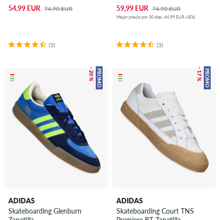
54,99 EUR
59,99 EUR
74,90 EUR
74,90 EUR
Mejor precio por 30 días: 64,99 EUR (-8%)
(3)
(3)
– 20 %
– 17 %
PROMO
PROMO
ADIDAS
ADIDAS
Skateboarding Glenburn
Skateboarding Court TNS
Zapatilla
Premiere RT Zapatilla