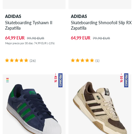
ADIDAS
ADIDAS
Skateboarding Tyshawn II
Skateboarding Shmoofoil Slip RX
Zapatilla
Zapatilla
64,99 EUR
64,99 EUR
99,90 EUR
79,90 EUR
Mejor precio por 30 días: 74,99 EUR (-13%)
(26)
(1)
– 45 %
– 10 %
PROMO
PROMO