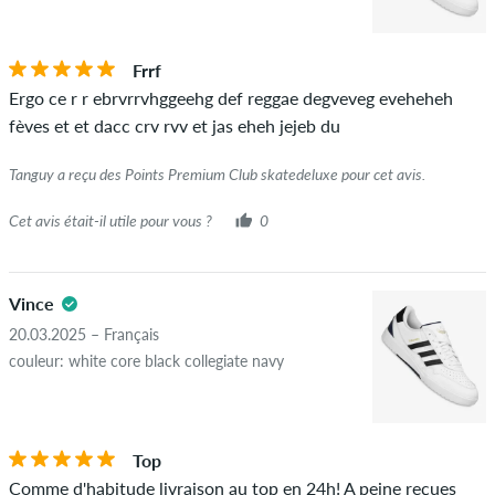
ÉTOILES
CLASSER PAR
Si l'avis provient d'une personne qui a effectivement acheté
Frrf
cet article, vous pouvez le voir grâce à l'encoche verte à côté
Ergo ce r r ebrvrrvhggeehg def reggae degveveg eveheheh
du nom avec les mots "achat vérifié". Pour ces personnes,
fèves et et dacc crv rvv et jas eheh jejeb du
l'achat a été vérifié en fonction de leurs commandes. Pour les
avis sans encoche verte, nous ne pouvons pas garantir que la
Tanguy a reçu des Points Premium Club skatedeluxe pour cet avis.
personne possède réellement ou a possédé l'article.
Cet avis était-il utile pour vous ?
0
Vince
20.03.2025 – Français
couleur: white core black collegiate navy
Top
Comme d'habitude livraison au top en 24h! A peine reçues