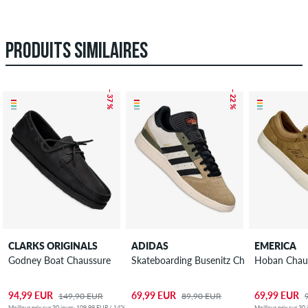
PRODUITS SIMILAIRES
– 37 %
– 22 %
CLARKS ORIGINALS
ADIDAS
EMERICA
Godney Boat Chaussure
Skateboarding Busenitz Chaussure
Hoban Chau
94,99 EUR
69,99 EUR
69,99 EUR
149,90 EUR
89,90 EUR
Meilleur prix sur 30 jours: 109,99 EUR (-14%)
Meilleur prix sur 30