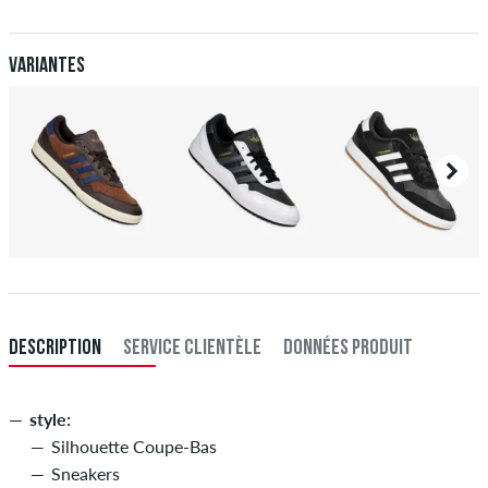
comme une carte de crédit ou PayPal. Plus d'info sur
Expédition
&
Paiement
.
Variantes
DESCRIPTION
SERVICE CLIENTÈLE
DONNÉES PRODUIT
style:
Silhouette Coupe-Bas
Sneakers