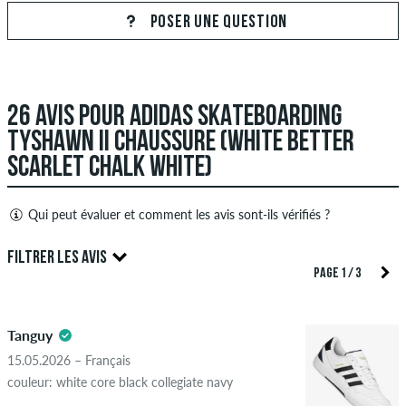
POSER UNE QUESTION
26 AVIS POUR ADIDAS SKATEBOARDING
TYSHAWN II CHAUSSURE (WHITE BETTER
SCARLET CHALK WHITE)
Qui peut évaluer et comment les avis sont-ils vérifiés ?
Seules les personnes ayant un compte client skatedeluxe
FILTRER LES AVIS
peuvent créer des avis. Ceux-ci seront publiés après notre
PAGE 1 / 3
examen. Nous publions des critiques positives et négatives.
5.0
Les avis avec un contenu insultant ou obscène et les avis qui
Tanguy
violent la loi applicable ou les droits d'auteur ainsi que
contenant du spam et de la publicité de tiers ne seront pas
15.05.2026 – Français
publiés. La note en étoiles d'un élément affiche la moyenne de
couleur: white core black collegiate navy
toutes les notes.