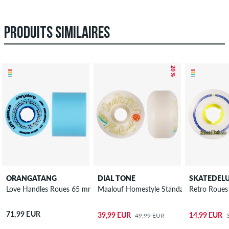
PRODUITS SIMILAIRES
– 20 %
ORANGATANG
DIAL TONE
SKATEDEL
Love Handles Roues 65 mm 77A 4 Pack
Maalouf Homestyle Standard Roues 53m
Retro Roue
71,99 EUR
39,99 EUR
14,99 EUR
49,99 EUR