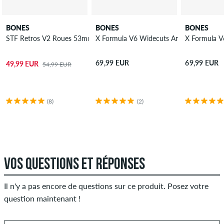
BONES
BONES
BONES
STF Retros V2 Roues 53mm 103A 4 Pack
X Formula V6 Widecuts Annuals Roues 
X Formula V
69,99 EUR
69,99 EUR
49,99 EUR
54,99 EUR
(8)
(2)
VOS QUESTIONS ET RÉPONSES
Il n'y a pas encore de questions sur ce produit. Posez votre
question maintenant !