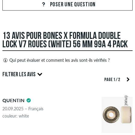
POSER UNE QUESTION
13 AVIS POUR BONES X FORMULA DOUBLE
LOCK V7 ROUES (WHITE) 56 MM 99A 4 PACK
Qui peut évaluer et comment les avis sont-ils vérifiés ?
Seules les personnes ayant un compte client skatedeluxe
FILTRER LES AVIS
peuvent créer des avis. Ceux-ci seront publiés après notre
PAGE 1 / 2
examen. Nous publions des critiques positives et négatives.
5.0
Les avis avec un contenu insultant ou obscène et les avis qui
ÉPUISÉ
QUENTIN
violent la loi applicable ou les droits d'auteur ainsi que
contenant du spam et de la publicité de tiers ne seront pas
20.09.2025 – Français
publiés. La note en étoiles d'un élément affiche la moyenne de
couleur: white
toutes les notes.
ÉTOILES
CLASSER PAR