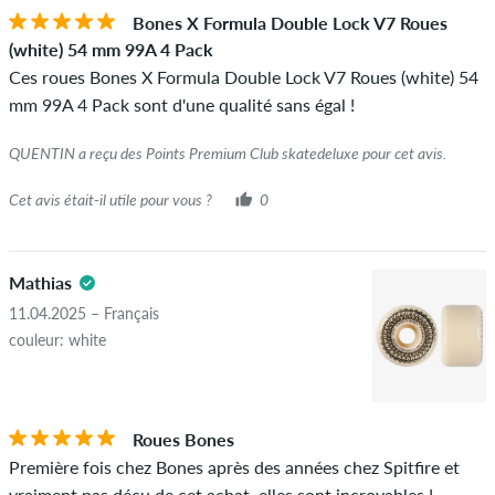
Si l'avis provient d'une personne qui a effectivement acheté
Bones X Formula Double Lock V7 Roues
cet article, vous pouvez le voir grâce à l'encoche verte à côté
(white) 54 mm 99A 4 Pack
du nom avec les mots "achat vérifié". Pour ces personnes,
Ces roues Bones X Formula Double Lock V7 Roues (white) 54
l'achat a été vérifié en fonction de leurs commandes. Pour les
mm 99A 4 Pack sont d'une qualité sans égal !
avis sans encoche verte, nous ne pouvons pas garantir que la
personne possède réellement ou a possédé l'article.
QUENTIN a reçu des Points Premium Club skatedeluxe pour cet avis.
Cet avis était-il utile pour vous ?
0
Mathias
11.04.2025 – Français
couleur: white
Roues Bones
Première fois chez Bones après des années chez Spitfire et
vraiment pas déçu de cet achat, elles sont incroyables !