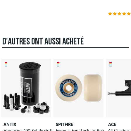
D'AUTRES ONT AUSSI ACHETÉ
ANTIX
SPITFIRE
ACE
Hardware 7/8" Set de vis Phillips
Formula Four Lock Ins Roues 57mm 99A 
44 Classic 5