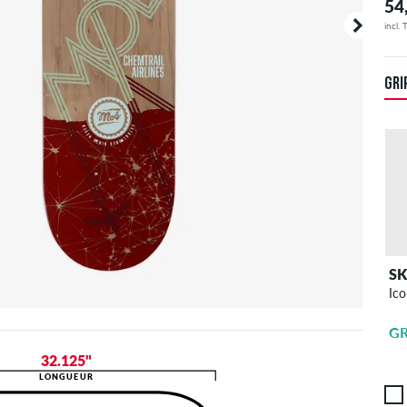
54
incl.
GRI
S
Ico
G
32.125"
LONGUEUR