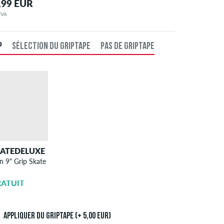
,99 EUR
 TVA
P
SÉLECTION DU GRIPTAPE
PAS DE GRIPTAPE
KATEDELUXE
SKATEDELUXE
n 9" Grip Skate
l'application du
griptape
RATUIT
5,00 EUR
Appliquer du griptape (+ 5,00 EUR)