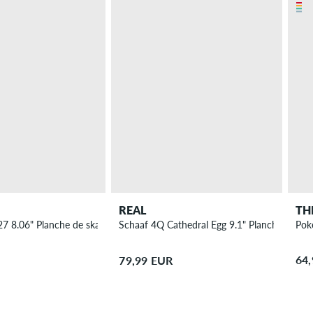
TH
REAL
Pok
S27 8.06" Planche de skateboard
Schaaf 4Q Cathedral Egg 9.1" Planche de sk
64
79,99 EUR