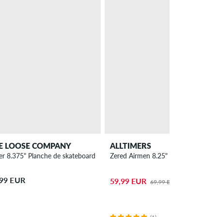
– 14 %
PROMO
E LOOSE COMPANY
ALLTIMERS
er 8.375" Planche de skateboard
ateboard
Zered Airmen 8.25" Planche de ska
,99 EUR
59,99 EUR
69,99 EUR