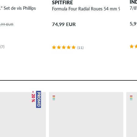
IN
SPITFIRE
 Set de vis Phillips
7/8"
Formula Four Radial Roues 54 mm 99A 4 Pa
5,
74,99 EUR
,99 EUR
(7)
(11)
– 20 %
PROMO