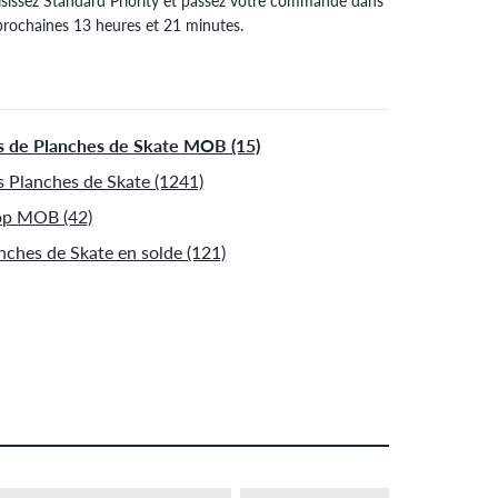
isissez Standard Priority et passez votre commande dans
 prochaines 13 heures et 21 minutes.
pplique seulement pour des méthodes de paiement
tantané comme une carte de crédit ou PayPal. Plus d'info
Expédition
&
Paiement
.
s de Planches de Skate MOB (15)
s Planches de Skate (1241)
op MOB (42)
nches de Skate en solde (121)