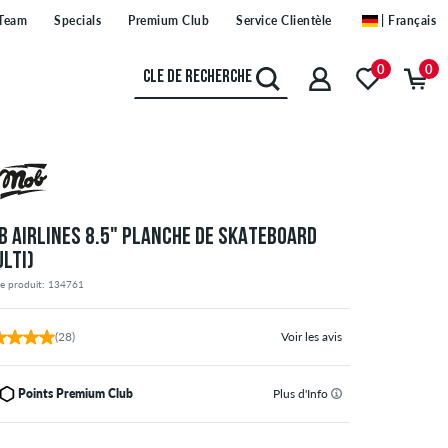
Team
Specials
Premium Club
Service Clientèle
| Français
0
0
B AIRLINES 8.5" PLANCHE DE SKATEBOARD
ULTI)
de produit: 134761
(28)
Voir les avis
Points Premium Club
Plus d'Info