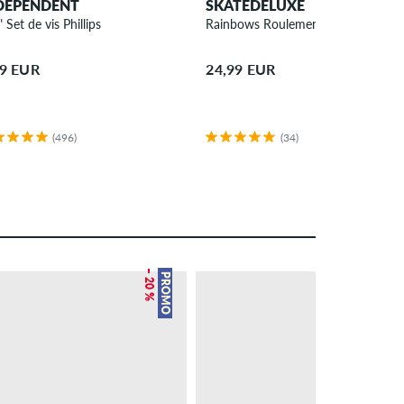
DEPENDENT
SKATEDELUXE
 Set de vis Phillips
Rainbows Roulements
ck
99 EUR
24,99 EUR
(496)
(34)
– 20 %
PROMO