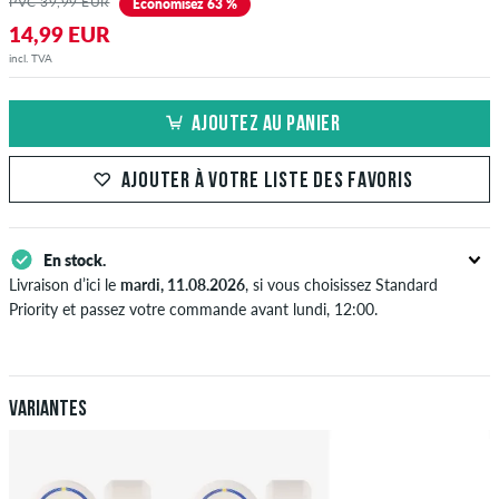
PVC 39,99 EUR
Économisez 63 %
14,99 EUR
incl. TVA
AJOUTEZ AU PANIER
AJOUTER À VOTRE LISTE DES FAVORIS
En stock.
Livraison d’ici le
mardi, 11.08.2026
, si vous choisissez Standard
Priority et passez votre commande avant lundi, 12:00.
S'applique seulement pour des méthodes de paiement instantané
comme une carte de crédit ou PayPal. Plus d'info sur
Expédition
&
Paiement
.
Variantes