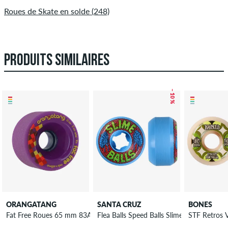
Roues de Skate en solde (248)
PRODUITS SIMILAIRES
– 10 %
ORANGATANG
SANTA CRUZ
BONES
Fat Free Roues 65 mm 83A 4 Pack
Flea Balls Speed Balls Slime Balls Roue
STF Retros