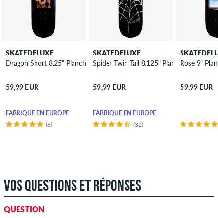
SKATEDELUXE
SKATEDELUXE
SKATEDEL
Dragon Short 8.25" Planche de skateboard
Spider Twin Tail 8.125" Planche de skate
Rose 9" Pla
59,99 EUR
59,99 EUR
59,99 EUR
FABRIQUÉ EN EUROPE
FABRIQUÉ EN EUROPE
(6)
(32)
VOS QUESTIONS ET RÉPONSES
QUESTION