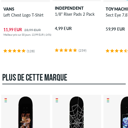
INDEPENDENT
VANS
TOY MACH
1/8" Riser Pads 2 Pack
Left Chest Logo T-Shirt
Sect Eye 7.
4,99 EUR
59,99 EUR
11,99 EUR
23,99 EUR
Meilleur prix sur 30 jours: 13,99 EUR (-14%)
(259)
(128)
PLUS DE CETTE MARQUE