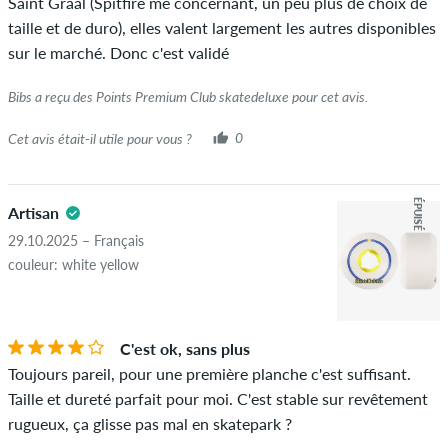
Saint Graal (Spitfire me concernant, un peu plus de choix de
l'achat a été vérifié en fonction de leurs commandes. Pour les
taille et de duro), elles valent largement les autres disponibles
avis sans encoche verte, nous ne pouvons pas garantir que la
sur le marché. Donc c'est validé
personne possède réellement ou a possédé l'article.
Bibs a reçu des Points Premium Club skatedeluxe pour cet avis.
Cet avis était-il utile pour vous ?
0
ÉPUISÉ
Artisan
29.10.2025 – Français
couleur: white yellow
C'est ok, sans plus
Toujours pareil, pour une première planche c'est suffisant.
Taille et dureté parfait pour moi. C'est stable sur revêtement
rugueux, ça glisse pas mal en skatepark ?