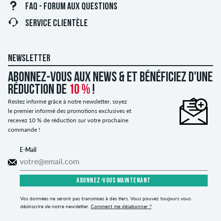
FAQ - FORUM AUX QUESTIONS
SERVICE CLIENTÈLE
NEWSLETTER
Abonnez-vous aux news & et bénéficiez d'une
réduction de
10 %
!
Restez informé grâce à notre newsletter, soyez
le premier informé des promotions exclusives et
recevez 10 % de réduction sur votre prochaine
commande !
E-Mail
ABONNEZ-VOUS MAINTENANT
Vos données ne seront pas transmises à des tiers. Vous pouvez toujours vous
désinscrire de notre newsletter.
Comment me désabonner ?