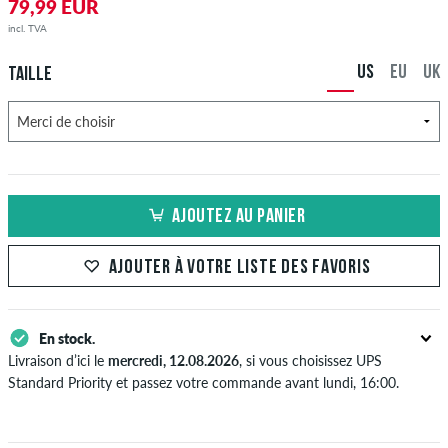
79,99 EUR
incl. TVA
US
EU
UK
TAILLE
AJOUTEZ AU PANIER
AJOUTER À VOTRE LISTE DES FAVORIS
En stock.
Livraison d’ici le
mercredi, 12.08.2026
, si vous choisissez UPS
Standard Priority et passez votre commande avant lundi, 16:00.
S'applique seulement pour des méthodes de paiement instantané
comme une carte de crédit ou PayPal. Plus d'info sur
Expédition
&