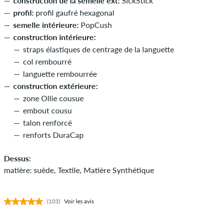
construction de la semelle ext:
SickStick
profil:
profil gaufré hexagonal
semelle intérieure:
PopCush
construction intérieure:
straps élastiques de centrage de la languette
col rembourré
languette rembourrée
construction extérieure:
zone Ollie cousue
embout cousu
talon renforcé
renforts DuraCap
Dessus:
matière: suède, Textile, Matière Synthétique
(103)
Voir les avis