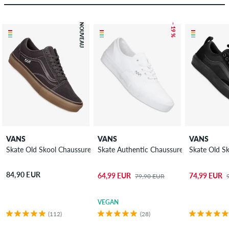
NOUVEAU
– 19 %
VANS
VANS
VANS
Skate Old Skool Chaussure
Skate Authentic Chaussure
Skate Old S
84,90 EUR
64,99 EUR
74,99 EUR
79,90 EUR
VEGAN
(112)
(28)