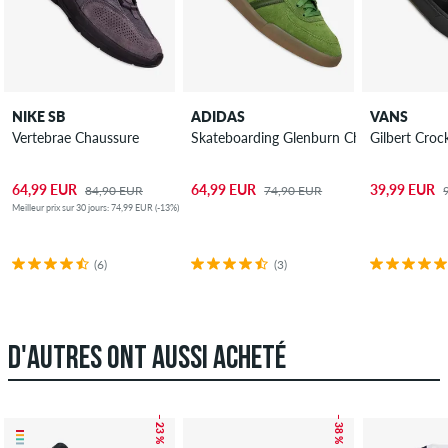
NIKE SB
ADIDAS
VANS
Vertebrae Chaussure
Skateboarding Glenburn Chaussure
Gilbert Croc
64,99 EUR
64,99 EUR
39,99 EUR
84,90 EUR
74,90 EUR
Meilleur prix sur 30 jours: 74,99 EUR (-13%)
(6)
(3)
D'AUTRES ONT AUSSI ACHETÉ
– 23 %
– 38 %