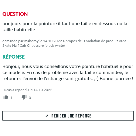
Votre réponse
QUESTION
Répondez à la question de Baker ici
bonjours pour la pointure il faut une taille en dessous ou la
taille habituelle
demandé par mahoroy le 14.10.2022 à propos de la variation de produit Vans
Skate Half Cab Chaussure (black white)
ENVOYER LA RÉPONSE
RÉPONSE
Bonjour, nous vous conseillons votre pointure habituelle pour
ce modèle. En cas de problème avec la taille commandée, le
retour et l'envoi de l'échange sont gratuits. ;-) Bonne journée !
Lucas a répondu le 14.10.2022
1
0
RÉDIGER UNE RÉPONSE
Votre réponse