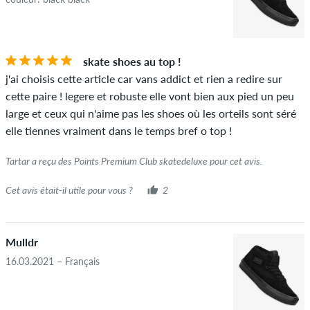
toutes les notes.
ÉTOILES
CLASSER PAR
Si l'avis provient d'une personne qui a effectivement acheté
skate shoes au top !
cet article, vous pouvez le voir grâce à l'encoche verte à côté
j'ai choisis cette article car vans addict et rien a redire sur
du nom avec les mots "achat vérifié". Pour ces personnes,
cette paire ! legere et robuste elle vont bien aux pied un peu
l'achat a été vérifié en fonction de leurs commandes. Pour les
large et ceux qui n'aime pas les shoes où les orteils sont séré
avis sans encoche verte, nous ne pouvons pas garantir que la
elle tiennes vraiment dans le temps bref o top !
personne possède réellement ou a possédé l'article.
Tartar a reçu des Points Premium Club skatedeluxe pour cet avis.
Cet avis était-il utile pour vous ?
2
Mulldr
16.03.2021 – Français