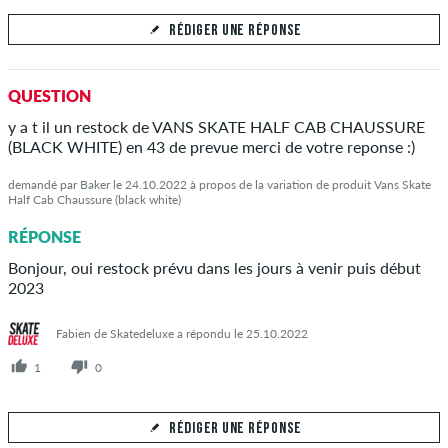
RÉDIGER UNE RÉPONSE
Votre réponse
QUESTION
Répondez à la question de Nico ici
y a t il un restock de VANS SKATE HALF CAB CHAUSSURE
(BLACK WHITE) en 43 de prevue merci de votre reponse :)
demandé par Baker le 24.10.2022 à propos de la variation de produit Vans Skate
Half Cab Chaussure (black white)
ENVOYER LA RÉPONSE
RÉPONSE
Bonjour, oui restock prévu dans les jours à venir puis début
2023
Fabien de Skatedeluxe a répondu le 25.10.2022
1
0
RÉDIGER UNE RÉPONSE