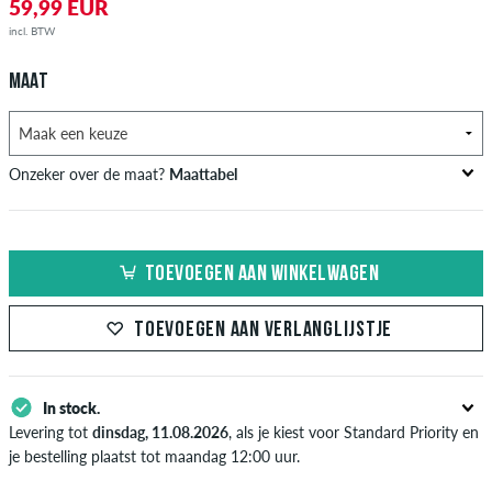
59,99 EUR
incl. BTW
MAAT
Onzeker over de maat?
Maattabel
US
Inch-Breedte (W)
Taille Omtrek in cm
TOEVOEGEN AAN WINKELWAGEN
XXS
26-27
66-69
XS
28-29
71-73,5
TOEVOEGEN AAN VERLANGLIJSTJE
S
30-31
76-78,5
In stock.
M
32-33
81-83,5
Levering tot
dinsdag, 11.08.2026
, als je kiest voor Standard Priority en
L
34
86
je bestelling plaatst tot maandag 12:00 uur.
Enkel van toepassing bij de directe betalingsmogelijkheden zoals credit