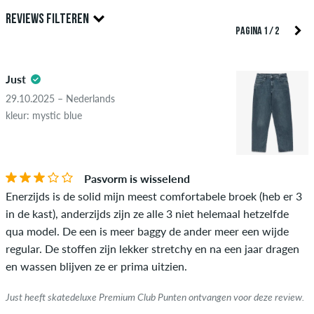
Alleen mensen met een skatedeluxe klant account kunnen
REVIEWS FILTEREN
reviews aanmaken. Ze worden gepubliceerd na onze controle.
PAGINA 1 / 2
We publiceren zowel positieve als negatieve recensies.
4.5
Recensies met beledigende of obscene inhoud en recensies
Just
die de toepasselijke wetgeving of auteursrechten schenden
en die spam en advertenties van derden bevatten, worden
29.10.2025 – Nederlands
niet gepubliceerd. De sterbeoordeling van een item geeft het
kleur: mystic blue
gemiddelde van alle beoordelingen weer.
STERREN
SORTEER OP
Als de recensie afkomstig is van een persoon die dit artikel
Pasvorm is wisselend
daadwerkelijk heeft gekocht, kun je dit zien aan het groene
Enerzijds is de solid mijn meest comfortabele broek (heb er 3
vinkje naast de naam met de woorden "geverifieerde
in de kast), anderzijds zijn ze alle 3 niet helemaal hetzelfde
aankoop". Voor deze mensen werd de aankoop geverifieerd op
qua model. De een is meer baggy de ander meer een wijde
basis van hun bestellingen. Voor beoordelingen zonder een
regular. De stoffen zijn lekker stretchy en na een jaar dragen
groen vinkje kunnen we niet garanderen dat de persoon het
en wassen blijven ze er prima uitzien.
item echt bezit of heeft gehad.
Just heeft skatedeluxe Premium Club Punten ontvangen voor deze review.