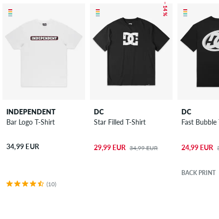
– 14 %
INDEPENDENT
DC
DC
Bar Logo T-Shirt
Star Filled T-Shirt
Fast Bubble 
34,99 EUR
29,99 EUR
24,99 EUR
34,99 EUR
BACK PRINT
(10)