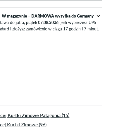
44/46
88-93
75-80
88-93
M
48
94-99
81-86
94-99
W magazynie – DARMOWA wysyłka do Germany
tawa do jutra,
piątek 07.08.2026
, jeśli wybierzesz UPS
50/52
100-106
87-93
100-106
Standard i złożysz zamówienie w ciągu 17 godzin i 7 minut.
yczy tylko płatności natychmiastowych, takich jak karta
L
54
107-113
94-100
107-113
dytowa lub PayPal. Dalsze informacje na temat
Wysyłka
apłata
.
XL
56/58
114-120
101-107
114-120
XXL
60
121-127
108-114
121-127
cej Kurtki Zimowe Patagonia (15)
cej Kurtki Zimowe (96)