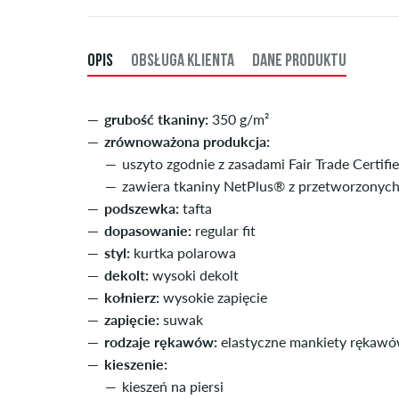
OPIS
OBSŁUGA KLIENTA
DANE PRODUKTU
grubość tkaniny:
350 g/m²
zrównoważona produkcja:
uszyto zgodnie z zasadami Fair Trade Certifi
zawiera tkaniny NetPlus® z przetworzonych 
podszewka:
tafta
dopasowanie:
regular fit
styl:
kurtka polarowa
dekolt:
wysoki dekolt
kołnierz:
wysokie zapięcie
zapięcie:
suwak
rodzaje rękawów:
elastyczne mankiety rękaw
kieszenie:
kieszeń na piersi