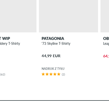
T WIP
PATAGONIA
OB
idery T-Shirty
'73 Skyline T-Shirty
Lea
44,99 EUR
64
NADRUK Z TYŁU
(62)
(2)