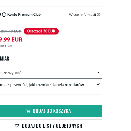
0
Konto Premium Club
Więcej informacji
 239,99 EUR
Oszczędź 50 EUR
9,99 EUR
nie z VAT
MIAR
 masz pewności, jaki rozmiar?
Tabela rozmiarów
obwód
obwód
obwód
S
EU
biustu w
talii in
bioder in
DODAJ DO KOSZYKA
cm
cm
cm
S
42
82-87
69-74
82-87
DODAJ DO LISTY ULUBIONYCH