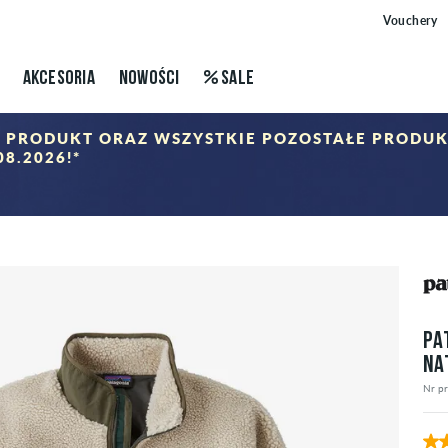
Vouchery
AKCESORIA
NOWOŚCI
SALE
EN PRODUKT ORAZ WSZYSTKIE POZOSTAŁE PROD
8.2026!*
G DEALS
d koszyka po wprowadzeniu kodu zniżkowego. Rabat dotyczy tylko produktów z kategorii "Sale". K
PA
NA
Nr p