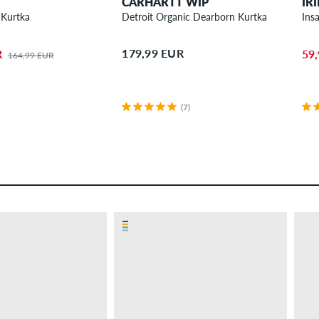
CARHARTT WIP
IR
 Kurtka
Detroit Organic Dearborn Kurtka
Ins
179,99 EUR
R
59
164,99 EUR
(7)