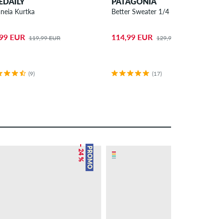
IEDAILY
PATAGONIA
aneia Kurtka
Better Sweater 1/4 Kurtka
,99 EUR
114,99 EUR
119,99 EUR
129,99 EUR
(9)
(17)
– 24 %
– 12 %
PROMO
PROMO