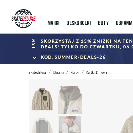
MARKI
DESKOROLKI
BUTY
UBRANIA
15%
SKORZYSTAJ Z 15% ZNIŻKI NA T
DEALS! TYLKO DO CZWARTKU, 06.0
KOD:
SUMMER-DEALS-26
DO SUMMER CLOSIN
skatedeluxe
Ubrania
Kurtki
Kurtki Zimowe
*Ważny tylko do 06.08.2026, 23:59 (CEST)! Rabat zostanie odjęty o