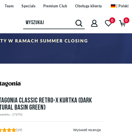
Team
Specials
Premium Club
Obsługa klienta
| Polski
0
0
UKTY W RAMACH SUMMER CLOSING
odu nie można łączyć z innymi kuponami rabatowymi.
TAGONIA CLASSIC RETRO-X KURTKA (DARK
TURAL BASIN GREEN)
roduktu.: 176701
(19)
Wyświetl recenzje