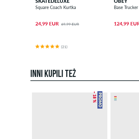
SKATEDELUXE
OBEY
Square Coach Kurtka
Base Trucker
24,99 EUR
124,99 EU
69,99 EUR
(21)
INNI KUPILI TEŻ
– 18 %
PROMO