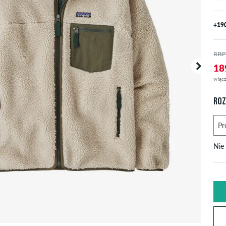
+19
RRP
18
włącz
ROZ
Nie
U
X