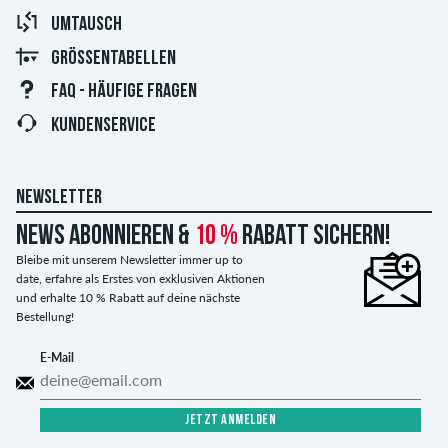
UMTAUSCH
GRÖSSENTABELLEN
FAQ - HÄUFIGE FRAGEN
KUNDENSERVICE
NEWSLETTER
News abonnieren &
10 %
Rabatt sichern!
Bleibe mit unserem Newsletter immer up to
date, erfahre als Erstes von exklusiven Aktionen
und erhalte 10 % Rabatt auf deine nächste
Bestellung!
E-Mail
JETZT ANMELDEN