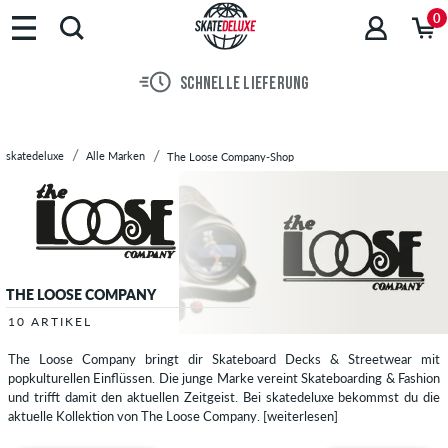
Marken
0
Skateboards
Schuhe
SCHNELLE LIEFERUNG
Streetwear
Accessoires
Neu
skatedeluxe
Alle Marken
The Loose Company-Shop
Sale
THE LOOSE COMPANY
10 ARTIKEL
The Loose Company bringt dir Skateboard Decks & Streetwear mit
popkulturellen Einflüssen. Die junge Marke vereint Skateboarding & Fashion
und trifft damit den aktuellen Zeitgeist. Bei skatedeluxe bekommst du die
aktuelle Kollektion von The Loose Company.
[weiterlesen]