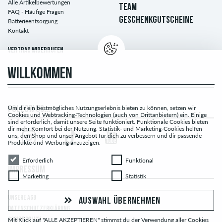
Alle Artikelbewertungen
TEAM
FAQ - Häufige Fragen
GESCHENKGUTSCHEINE
Batterieentsorgung
Kontakt
Vertrag widerrufen
WILLKOMMEN
Um dir ein bestmögliches Nutzungserlebnis bieten zu können, setzen wir
FOLLOW US...
Cookies und Webtracking-Technologien (auch von Drittanbietern) ein. Einige
sind erforderlich, damit unsere Seite funktioniert. Funktionale Cookies bieten
dir mehr Komfort bei der Nutzung. Statistik- und Marketing-Cookies helfen
uns, den Shop und unser Angebot für dich zu verbessern und dir passende
Produkte und Werbung anzuzeigen.
Erforderlich
Funktional
Erforderlich
Funktional
IMPRESSUM
Marketing
Statistik
Marketing
Statistik
UNSERE AGB
AUSWAHL ÜBERNEHMEN
DATENSCHUTZERKLÄRUNG
Mit Klick auf "ALLE AKZEPTIEREN" stimmst du der Verwendung aller Cookies
COOKIE POLICY