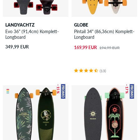
LANDYACHTZ
GLOBE
Evo 36" (91,4cm) Komplett-
Pintail 34" (86,36cm) Komplett-
Longboard
Longboard
349,99 EUR
169,99 EUR
194,99 EUR
(13)
– 15 %
– 17 %
PROMO
PROMO