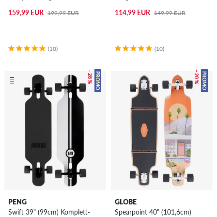
159,99 EUR
114,99 EUR
199,99 EUR
149,99 EUR
(10)
(10)
– 28 %
– 20 %
PROMO
PROMO
PENG
GLOBE
Swift 39" (99cm) Komplett-
Spearpoint 40" (101,6cm)