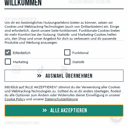
WILLKOMMEN
GESCHENKGUTSCHEINE
Batterieentsorgung
Kontakt
Vertrag widerrufen
Um dir ein bestmögliches Nutzungserlebnis bieten zu können, setzen wir
Cookies und Webtracking-Technologien (auch von Drittanbietern) ein. Einige
sind erforderlich, damit unsere Seite funktioniert. Funktionale Cookies bieten
dir mehr Komfort bei der Nutzung. Statistik- und Marketing-Cookies helfen
uns, den Shop und unser Angebot für dich zu verbessern und dir passende
Produkte und Werbung anzuzeigen.
Erforderlich
Funktional
Erforderlich
Funktional
FOLLOW US...
Marketing
Statistik
Marketing
Statistik
AUSWAHL ÜBERNEHMEN
Mit Klick auf "ALLE AKZEPTIEREN" stimmst du der Verwendung aller Cookies
IMPRESSUM
und Webtracking-Technologien zu. Solltest du es dir anders überlegen, findest
du alle Optionen zum Ändern oder Widerrufen deiner Einwilligung in unserer
Cookie Policy
und unserer
Datenschutzerklärung
.
UNSERE AGB
ALLE AKZEPTIEREN
DATENSCHUTZERKLÄRUNG
COOKIE POLICY
HINWEISGEBERRICHTLINIE