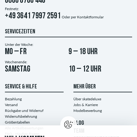
0800 0700 440
Festnetz:
+49 3641 7997 2591
Oder per
Kontaktformular
SERVICEZEITEN
Unter der Woche:
Mo – Fr
9 – 18 Uhr
Wochenende:
Samstag
10 – 12 Uhr
SERVICE & HILFE
MEHR ÜBER
Bezahlung
Über skatedeluxe
Versand
Jobs & Karriere
Rückgabe und Widerruf
Modelbewerbung
Widerrufsbelehrung
Größentabellen
BLOG
Alle Artikelbewertungen
TEAM
FAQ - Häufige Fragen