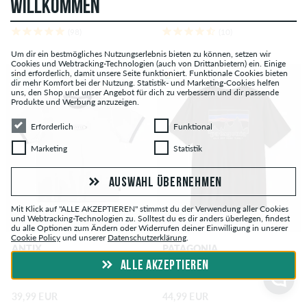
WILLKOMMEN
(98)
(10)
Um dir ein bestmögliches Nutzungserlebnis bieten zu können, setzen wir
Cookies und Webtracking-Technologien (auch von Drittanbietern) ein. Einige
sind erforderlich, damit unsere Seite funktioniert. Funktionale Cookies bieten
dir mehr Komfort bei der Nutzung. Statistik- und Marketing-Cookies helfen
uns, den Shop und unser Angebot für dich zu verbessern und dir passende
Produkte und Werbung anzuzeigen.
Erforderlich
Funktional
Erforderlich
Funktional
Marketing
Statistik
Marketing
Statistik
AUSWAHL ÜBERNEHMEN
Mit Klick auf "ALLE AKZEPTIEREN" stimmst du der Verwendung aller Cookies
und Webtracking-Technologien zu. Solltest du es dir anders überlegen, findest
du alle Optionen zum Ändern oder Widerrufen deiner Einwilligung in unserer
Cookie Policy
und unserer
Datenschutzerklärung
.
ANTIX
PATAGONIA
Simplex Ringera Organic T-Shirt
'73 Skyline T-Shirt
ALLE AKZEPTIEREN
39,99 EUR
44,99 EUR