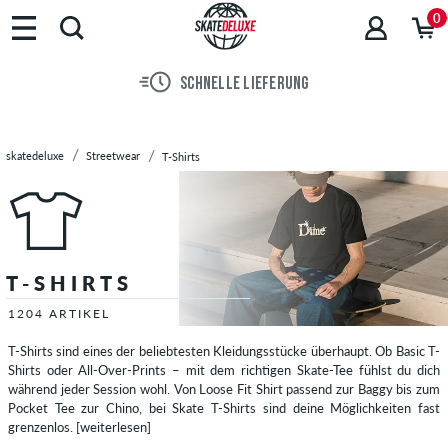
Marken
0
Skateboards
Schuhe
SCHNELLE LIEFERUNG
Streetwear
Hoodies
Jacken
skatedeluxe
Streetwear
T-Shirts
Longsleeves
Hemden
Hosen
&
Jeans
T-SHIRTS
Shorts
Sweatshirts
1204 ARTIKEL
Zip
T-Shirts sind eines der beliebtesten Kleidungsstücke überhaupt. Ob Basic T-
Hoodies
Shirts oder All-Over-Prints – mit dem richtigen Skate-Tee fühlst du dich
Poloshirts
während jeder Session wohl. Von Loose Fit Shirt passend zur Baggy bis zum
Pocket Tee zur Chino, bei Skate T-Shirts sind deine Möglichkeiten fast
Tops
grenzenlos.
[weiterlesen]
Boardshorts