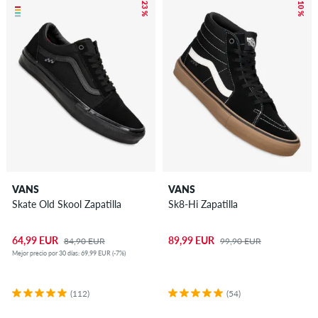
– 23 %
– 10 %
VANS
VANS
Skate Old Skool Zapatilla
Sk8-Hi Zapatilla
64,99 EUR
89,99 EUR
84,90 EUR
99,90 EUR
Mejor precio por 30 días: 69,99 EUR (-7%)
(112)
(54)