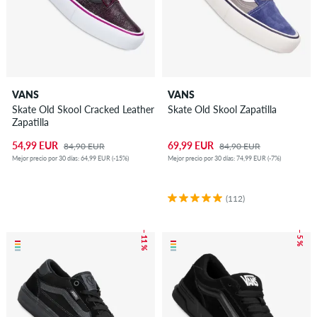
VANS
VANS
Skate Old Skool Cracked Leather
Skate Old Skool Zapatilla
Zapatilla
54,99 EUR
69,99 EUR
84,90 EUR
84,90 EUR
Mejor precio por 30 días: 64,99 EUR (-15%)
Mejor precio por 30 días: 74,99 EUR (-7%)
(112)
– 11 %
– 5 %