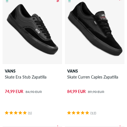
VANS
VANS
Skate Era Stub Zapatilla
Skate Curren Caples Zapatilla
74,99 EUR
84,99 EUR
84,90 EUR
89,90 EUR
(1)
(12)