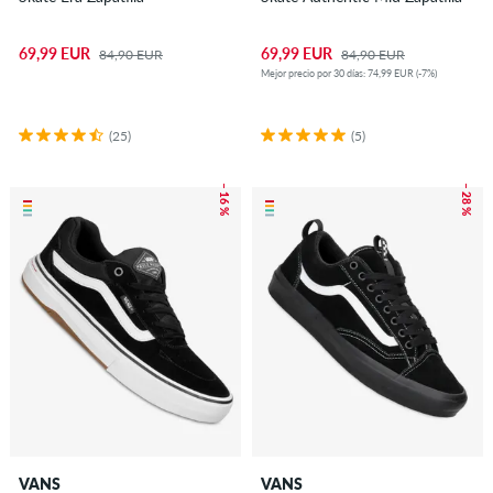
69,99 EUR
69,99 EUR
84,90 EUR
84,90 EUR
Mejor precio por 30 días: 74,99 EUR (-7%)
(25)
(5)
– 16 %
– 28 %
VANS
VANS