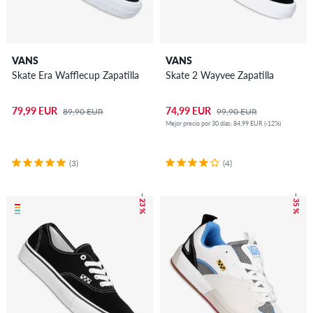
VANS
VANS
Skate Era Wafflecup Zapatilla
Skate 2 Wayvee Zapatilla
79,99 EUR
74,99 EUR
89,90 EUR
99,90 EUR
Mejor precio por 30 días: 84,99 EUR (-12%)
(3)
(4)
– 23 %
– 35 %