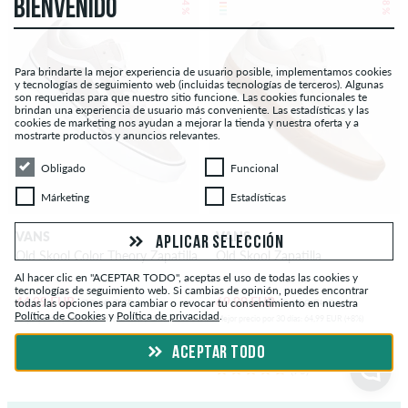
– 44 %
– 18 %
BIENVENIDO
Para brindarte la mejor experiencia de usuario posible, implementamos cookies
y tecnologías de seguimiento web (incluidas tecnologías de terceros). Algunas
son requeridas para que nuestro sitio funcione. Las cookies funcionales te
brindan una experiencia de usuario más conveniente. Las estadísticas y las
cookies de marketing nos ayudan a mejorar la tienda y nuestra oferta y a
mostrarte productos y anuncios relevantes.
Obligado
Funcional
Obligado
Funcional
Márketing
Estadísticas
Márketing
Estadísticas
VANS
VANS
APLICAR SELECCIÓN
Old Skool Color Theory Zapatilla
Old Skool Zapatilla
Al hacer clic en "ACEPTAR TODO", aceptas el uso de todas las cookies y
tecnologías de seguimiento web. Si cambias de opinión, puedes encontrar
44,99 EUR
69,99 EUR
todas las opciones para cambiar o revocar tu consentimiento en nuestra
79,90 EUR
84,90 EUR
Política de Cookies
y
Política de privacidad
.
Mejor precio por 30 días: 49,99 EUR (-10%)
Mejor precio por 30 días: 64,99 EUR (+8%)
ACEPTAR TODO
(75)