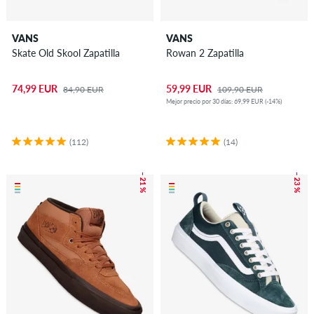
VANS
VANS
Skate Old Skool Zapatilla
Rowan 2 Zapatilla
74,99 EUR
59,99 EUR
84,90 EUR
109,90 EUR
Mejor precio por 30 días: 69,99 EUR (-14%)
(112)
(14)
– 21 %
– 23 %