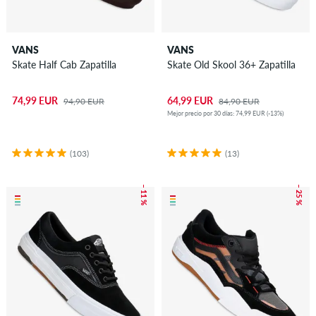
VANS
VANS
Skate Half Cab Zapatilla
Skate Old Skool 36+ Zapatilla
74,99 EUR
64,99 EUR
94,90 EUR
84,90 EUR
Mejor precio por 30 días: 74,99 EUR (-13%)
(103)
(13)
– 11 %
– 25 %