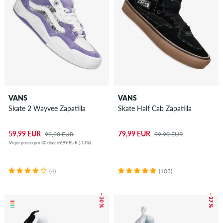
VANS
VANS
Skate 2 Wayvee Zapatilla
Skate Half Cab Zapatilla
59,99 EUR
79,99 EUR
99,90 EUR
99,90 EUR
Mejor precio por 30 días: 69,99 EUR (-14%)
(4)
(103)
– 30 %
– 27 %