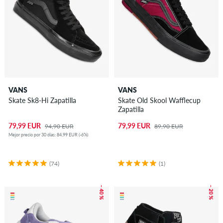
VANS
VANS
Skate Sk8-Hi Zapatilla
Skate Old Skool Wafflecup
Zapatilla
79,99 EUR
79,99 EUR
94,90 EUR
89,90 EUR
Mejor precio por 30 días: 84,99 EUR (-6%)
(74)
(1)
– 40 %
– 20 %