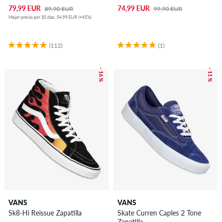
79,99 EUR
74,99 EUR
89,90 EUR
99,90 EUR
Mejor precio por 30 días: 54,99 EUR (+45%)
(112)
(1)
– 16 %
– 11 %
VANS
VANS
Sk8-Hi Reissue Zapatilla
Skate Curren Caples 2 Tone
Zapatilla