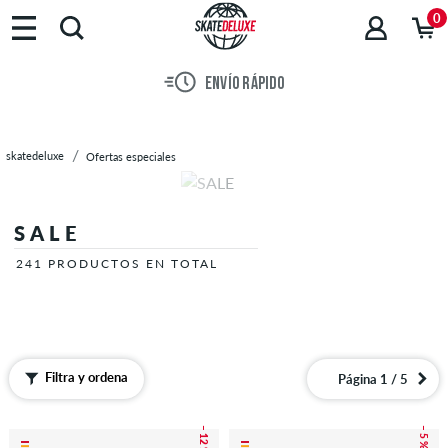
Marcas
0
Skateboards
Zapatillas
ENVÍO RÁPIDO
Ropa
Accesorios
Novedades
skatedeluxe
Ofertas especiales
Sale
SALE
241 PRODUCTOS EN TOTAL
SALE
241 PRODUCTOS EN TOTAL
Filtra y ordena
Página 1 / 5
– 12 %
– 5 %