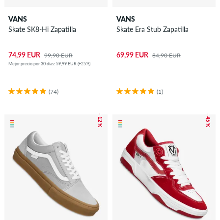
VANS
VANS
Skate SK8-Hi Zapatilla
Skate Era Stub Zapatilla
74,99 EUR
69,99 EUR
99,90 EUR
84,90 EUR
Mejor precio por 30 días: 59,99 EUR (+25%)
(74)
(1)
– 12 %
– 45 %