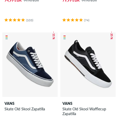
74,99 EUR
79,99 EUR
99,90 EUR
99,90 EUR
(103)
(74)
– 11 %
– 25 %
VANS
VANS
Skate Old Skool Zapatilla
Skate Old Skool Wafflecup
Zapatilla