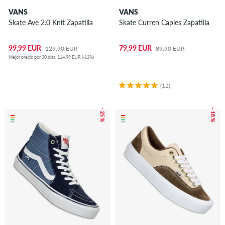
VANS
VANS
Skate Ave 2.0 Knit Zapatilla
Skate Curren Caples Zapatilla
99,99 EUR
79,99 EUR
129,90 EUR
89,90 EUR
Mejor precio por 30 días: 114,99 EUR (-13%)
(12)
– 25 %
– 18 %