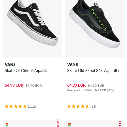
VANS
VANS
Skate Old Skool Zapatilla
Skate Old Skool 36+ Zapatilla
64,99 EUR
64,99 EUR
89,90 EUR
84,90 EUR
Mejor precio por 30 días: 74,99 EUR (-13%)
(112)
(13)
– 28 %
– 11 %