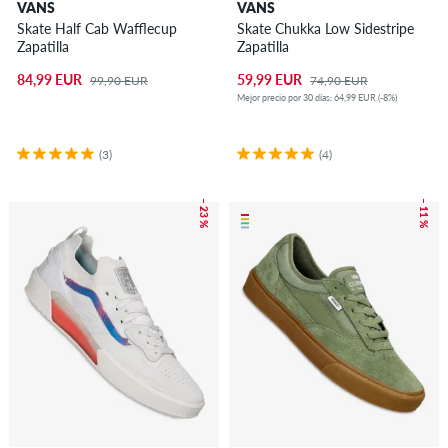
VANS
VANS
Skate Half Cab Wafflecup
Skate Chukka Low Sidestripe
Zapatilla
Zapatilla
84,99 EUR
59,99 EUR
99,90 EUR
74,90 EUR
Mejor precio por 30 días: 64,99 EUR (-8%)
(3)
(4)
– 23 %
– 11 %