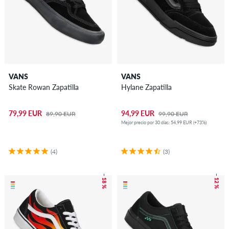
VANS
VANS
Skate Rowan Zapatilla
Hylane Zapatilla
79,99 EUR
94,99 EUR
89,90 EUR
99,90 EUR
Mejor precio por 30 días: 54,99 EUR (+73%)
(4)
(3)
– 18 %
– 12 %