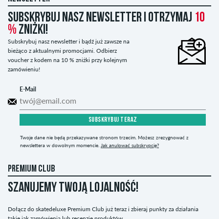
Subskrybuj nasz newsletter i otrzymaj
10
%
zniżki!
Subskrybuj nasz newsletter i bądź już zawsze na
bieżąco z aktualnymi promocjami. Odbierz
voucher z kodem na 10 % zniżki przy kolejnym
zamówieniu!
E-Mail
SUBSKRYBUJ TERAZ
Twoje dane nie będą przekazywane stronom trzecim. Możesz zrezygnować z
newslettera w dowolnym momencie.
Jak anulować subskrypcję?
PREMIUM CLUB
SZANUJEMY TWOJĄ LOJALNOŚĆ!
Dołącz do skatedeluxe Premium Club już teraz i zbieraj punkty za działania
takie jak zamówienia lub recenzje produktów.