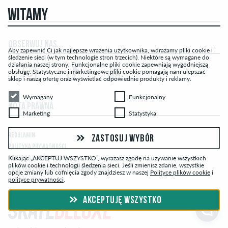
WITAMY
OBSERWUJ NAS...
Aby zapewnić Ci jak najlepsze wrażenia użytkownika, wdrażamy pliki cookie i
śledzenie sieci (w tym technologie stron trzecich). Niektóre są wymagane do
działania naszej strony. Funkcjonalne pliki cookie zapewniają wygodniejszą
obsługę. Statystyczne i marketingowe pliki cookie pomagają nam ulepszać
sklep i naszą ofertę oraz wyświetlać odpowiednie produkty i reklamy.
Wymagany
Funkcjonalny
Wymagany
Funkcjonalny
NOTA PRAWNA
Marketing
Statystyka
Marketing
Statystyka
REGULAMIN
ZASTOSUJ WYBÓR
POLITYKA PRYWATNOŚCI
POLITYKA PLIKÓW COOKIE
Klikając „AKCEPTUJ WSZYSTKO”, wyrażasz zgodę na używanie wszystkich
plików cookie i technologii śledzenia sieci. Jeśli zmienisz zdanie, wszystkie
POLITYKA ZGŁASZANIA NIEPRAWIDŁOWOŚCI
opcje zmiany lub cofnięcia zgody znajdziesz w naszej
Polityce plików cookie
i
polityce prywatności
.
AKCEPTUJĘ WSZYSTKO