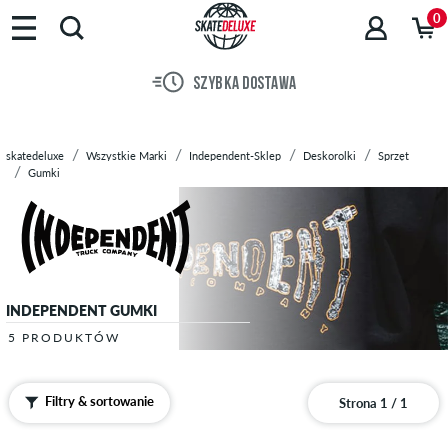
Marki
0
Deskorolki
Buty
SZYBKA DOSTAWA
Ubrania
Akcesoria
Nowości
skatedeluxe
Wszystkie Marki
Independent-Sklep
Deskorolki
Sprzęt
Sale
Gumki
INDEPENDENT GUMKI
5 PRODUKTÓW
Filtry & sortowanie
Strona 1 / 1