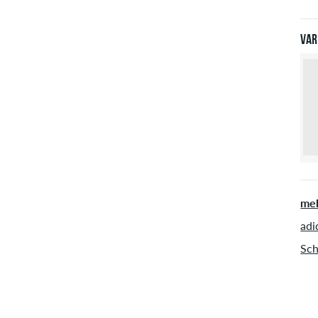
Pay
Var
meh
adi
Sch