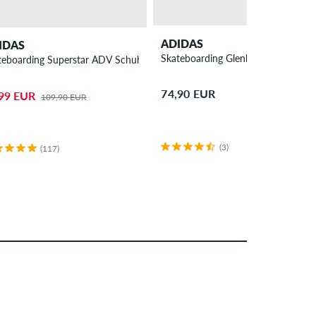
ADIDAS
IDAS
Skateboarding Glenburn Schuh
all Association Lowkey Schuh
teboarding Superstar ADV Schuh
74,90 EUR
99 EUR
109,90 EUR
(3)
(117)