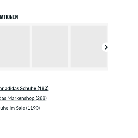
Pal. Weitere Infos zu
Versand
&
Zahlung
.
iationen
r adidas Schuhe (182)
das Markenshop (288)
uhe im Sale (1190)