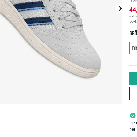
UVP
44
inkl.
30-T
GRÖ
Lie
per
Gil