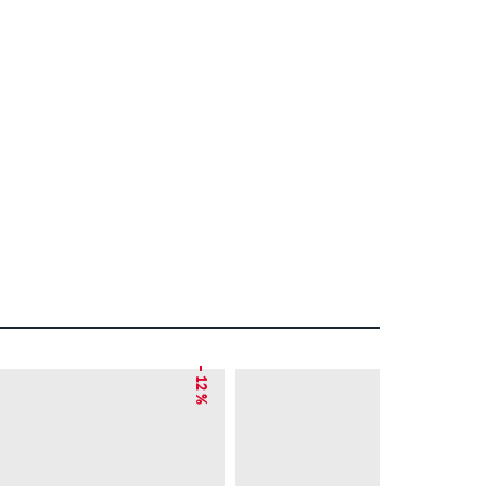
– 12 %
– 30 %