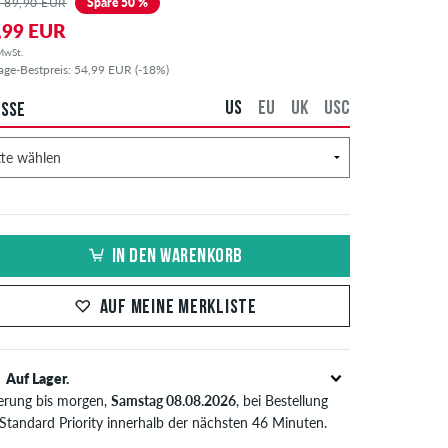
 89,90 EUR
Spare 50 %
,99 EUR
 MwSt.
age-Bestpreis: 54,99 EUR (-18%)
US
EU
UK
USC
SSE
IN DEN WARENKORB
AUF MEINE MERKLISTE
Auf Lager.
ferung bis morgen,
Samstag 08.08.2026
, bei Bestellung
 Standard Priority innerhalb der nächsten 46 Minuten.
t nur für Sofortzahlungsweisen wie Kreditkarte oder