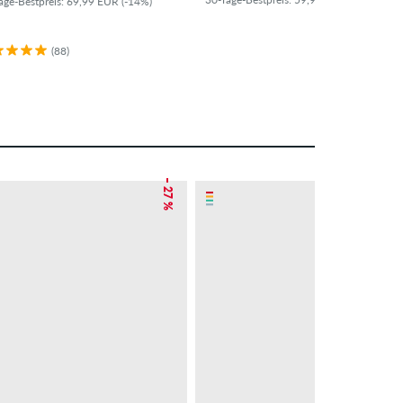
age-Bestpreis: 69,99 EUR (-14%)
(88)
– 27 %
NEU