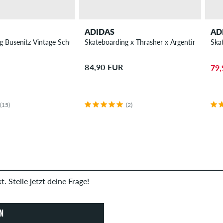
ADIDAS
AD
g Busenitz Vintage Schuh
Skateboarding x Thrasher x Argentine Footb
Ska
84,90 EUR
79,
(15)
(2)
. Stelle jetzt deine Frage!
N