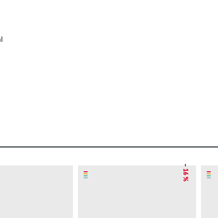
l
– 16 %