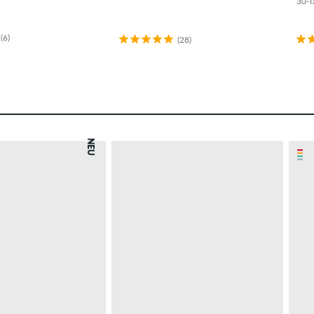
30-T
(6)
(28)
NEU