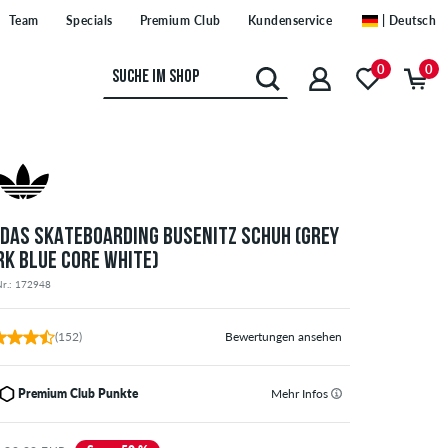
Team
Specials
Premium Club
Kundenservice
| Deutsch
0
0
IDAS SKATEBOARDING BUSENITZ SCHUH (GREY
RK BLUE CORE WHITE)
Nr.: 172948
(152)
Bewertungen ansehen
Premium Club Punkte
Mehr Infos