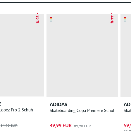
– 35 %
– 44 %
E
ADIDAS
AD
Lopez Pro 2 Schuh
Skateboarding Copa Premiere Schuh
Ska
49,99 EUR
59,
84,90 EUR
89,90 EUR