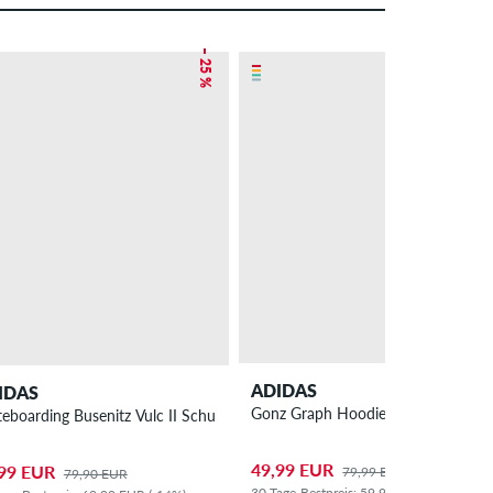
– 25 %
– 38 %
ADIDAS
IDAS
Gonz Graph Hoodie
teboarding Busenitz Vulc II Schuh
49,99 EUR
99 EUR
79,99 EUR
79,90 EUR
30-Tage-Bestpreis: 59,99 EUR (-17%)