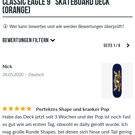
CLASSIC EAGLE 9" SKATEBOARD DECK
(ORANGE)
Wer kann bewerten und wie werden Bewertungen überprüft?
Nur Personen mit einem skatedeluxe Kundenkonto können
BEWERTUNGEN FILTERN
Bewertungen abgeben. Diese werden erst nach unserer
SEITE 1 / 9
Überprüfung veröffentlicht. Wir veröffentlichen sowohl
5.0
positive als auch negative Bewertungen. Bewertungen mit
Nick
beleidigenden oder obszönen Inhalten sowie Bewertungen,
die geltendes Recht oder Urheberrechte verletzen oder Spam
24.05.2020 – Deutsch
und Fremdwerbung enthalten, werden nicht veröffentlicht.
Die Sternebewertung des Artikels ist der Durchschnitt aller
STERNE
SORTIERUNG
Bewertungen.
Perfektes Shape und kranker Pop
Ob die Bewertung von einer Person stammt, die diesen
Habe das Deck jetzt seit 3 Wochen und der Pop ist noch fast
Artikel wirklich gekauft hat, erkennst du am grünen Haken
so gut wie am ersten Tag, obwohl es daily gerollt wurde. Ich
neben dem Namen mit dem Zusatz "Verifizierter Kauf". Bei
mag große Runde Shapes, bei denen sich Nose und Tail gering
diesen Personen wurde der Kauf anhand ihrer Bestellungen