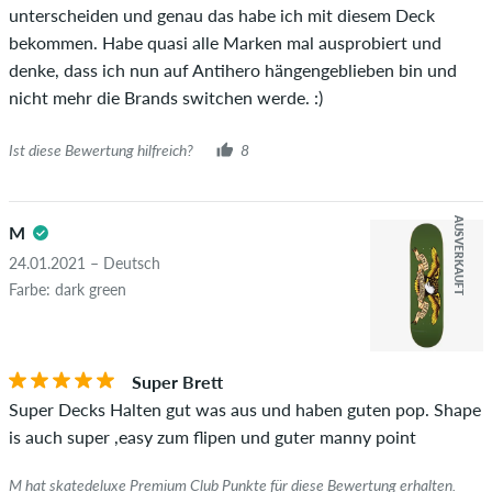
unterscheiden und genau das habe ich mit diesem Deck
überprüft. Bei Bewertungen ohne grünen Haken, können wir
bekommen. Habe quasi alle Marken mal ausprobiert und
leider nicht garantieren, dass die Personen den Artikel
denke, dass ich nun auf Antihero hängengeblieben bin und
wirklich besitzen oder besessen haben.
nicht mehr die Brands switchen werde. :)
Ist diese Bewertung hilfreich?
8
AUSVERKAUFT
M
24.01.2021 – Deutsch
Farbe: dark green
Super Brett
Super Decks Halten gut was aus und haben guten pop. Shape
is auch super ,easy zum flipen und guter manny point
M hat skatedeluxe Premium Club Punkte für diese Bewertung erhalten.