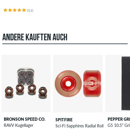
(11)
ANDERE KAUFTEN AUCH
BRONSON SPEED CO.
PEPPER GR
SPITFIRE
RAVV Kugellager
G5 10.5" Gr
Sci-Fi Sapphires Radial Rollen 58 mm 90