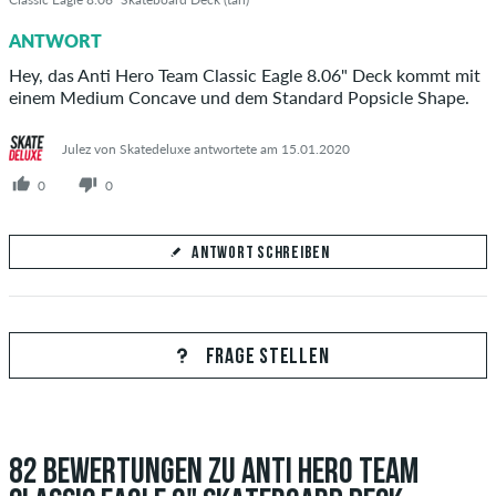
ANTWORT
Hey, das Anti Hero Team Classic Eagle 8.06" Deck kommt mit
einem Medium Concave und dem Standard Popsicle Shape.
Julez von Skatedeluxe antwortete am 15.01.2020
0
0
ANTWORT SCHREIBEN
Deine Antwort
Beantworte hier die Frage von Half_Demon
FRAGE STELLEN
82 BEWERTUNGEN ZU ANTI HERO TEAM
ANTWORT ABSCHICKEN