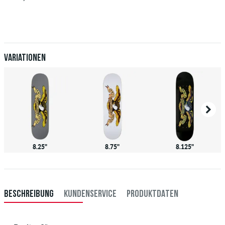
Gilt nur für Sofortzahlungsweisen wie Kreditkarte oder PayPal.
Weitere Infos zu
Versand
&
Zahlung
.
Variationen
8.25"
8.75"
8.125"
BESCHREIBUNG
KUNDENSERVICE
PRODUKTDATEN