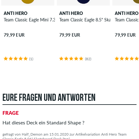
ANTI HERO
ANTI HERO
ANTI HERO
Team Classic Eagle Mini 7.3" Skateboard Deck
Team Classic Eagle 8.5" Skateboard Deck
Team Classi
79,99 EUR
79,99 EUR
79,99 EUR
(1)
(82)
EURE FRAGEN UND ANTWORTEN
FRAGE
Hat dieses Deck ein Standard Shape ?
gefragt von Half_Demon am 15.01.2020 zur Artikelvariation Anti Hero Team
Classic Eagle 8.06" Skateboard Deck (tan)