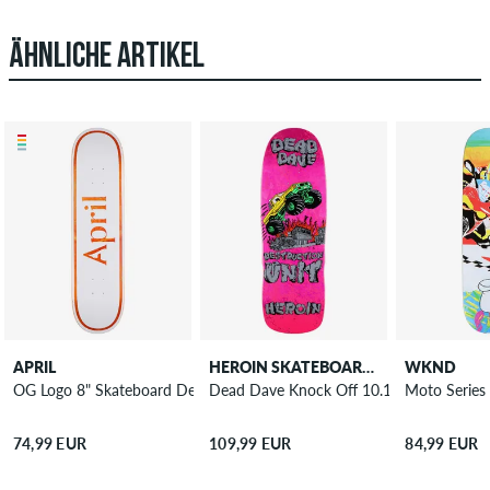
ÄHNLICHE ARTIKEL
APRIL
HEROIN SKATEBOARDS
WKND
OG Logo 8" Skateboard Deck
Dead Dave Knock Off 10.1" Skateboard 
Moto Series
74,99 EUR
109,99 EUR
84,99 EUR