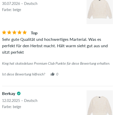
die geltendes Recht oder Urheberrechte verletzen oder Spam
30.07.2026 – Deutsch
und Fremdwerbung enthalten, werden nicht veröffentlicht.
Farbe: beige
Die Sternebewertung des Artikels ist der Durchschnitt aller
STERNE
SORTIERUNG
Bewertungen.
Top
Ob die Bewertung von einer Person stammt, die diesen
Sehr gute Qualität und hochwertiges Marterial. Was es
Artikel wirklich gekauft hat, erkennst du am grünen Haken
perfekt für den Herbst macht. Hält warm sieht gut aus und
neben dem Namen mit dem Zusatz "Verifizierter Kauf". Bei
sitzt perfekt
diesen Personen wurde der Kauf anhand ihrer Bestellungen
überprüft. Bei Bewertungen ohne grünen Haken, können wir
King hat skatedeluxe Premium Club Punkte für diese Bewertung erhalten.
leider nicht garantieren, dass die Personen den Artikel
wirklich besitzen oder besessen haben.
Ist diese Bewertung hilfreich?
0
Berkay
12.02.2025 – Deutsch
Farbe: beige