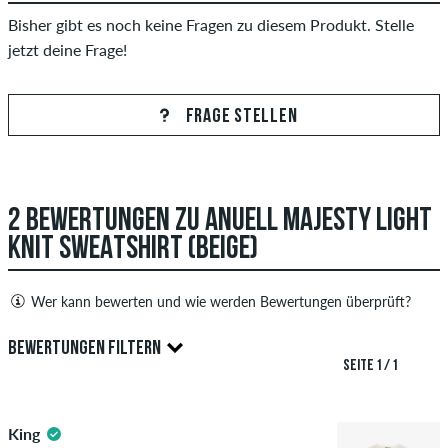
Bisher gibt es noch keine Fragen zu diesem Produkt. Stelle
jetzt deine Frage!
FRAGE STELLEN
2 BEWERTUNGEN ZU ANUELL MAJESTY LIGHT
KNIT SWEATSHIRT (BEIGE)
Wer kann bewerten und wie werden Bewertungen überprüft?
Nur Personen mit einem skatedeluxe Kundenkonto können
BEWERTUNGEN FILTERN
Bewertungen abgeben. Diese werden erst nach unserer
SEITE 1 / 1
Überprüfung veröffentlicht. Wir veröffentlichen sowohl
5.0
positive als auch negative Bewertungen. Bewertungen mit
King
beleidigenden oder obszönen Inhalten sowie Bewertungen,