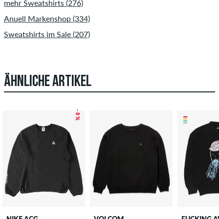
mehr Sweatshirts (276)
Anuell Markenshop (334)
Sweatshirts im Sale (207)
ÄHNLICHE ARTIKEL
– 8 %
NIKE ACG
VOLCOM
FUCKING 