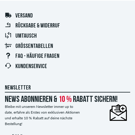
VERSAND
RÜCKGABE & WIDERRUF
UMTAUSCH
GRÖSSENTABELLEN
FAQ - HÄUFIGE FRAGEN
KUNDENSERVICE
NEWSLETTER
News abonnieren &
10 %
Rabatt sichern!
Bleibe mit unserem Newsletter immer up to
date, erfahre als Erstes von exklusiven Aktionen
und erhalte 10 % Rabatt auf deine nächste
Bestellung!