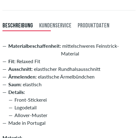
XXXL
60
121-127
108-114
121-127
BESCHREIBUNG
KUNDENSERVICE
PRODUKTDATEN
Materialbeschaffenheit:
mittelschweres Feinstrick-
Material
Fit:
Relaxed Fit
Ausschnitt:
elastischer Rundhalsausschnitt
Ärmelenden:
elastische Ärmelbündchen
Saum:
elastisch
Details:
Front-Stickerei
Logodetail
Allover-Muster
Made in Portugal
Material: