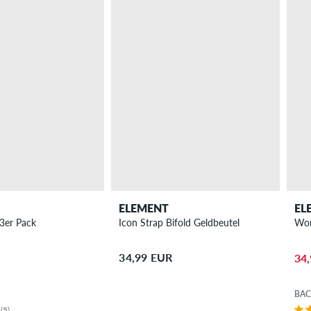
ELEMENT
EL
3er Pack
Icon Strap Bifold Geldbeutel
Wor
34,99 EUR
34
BAC
(5)