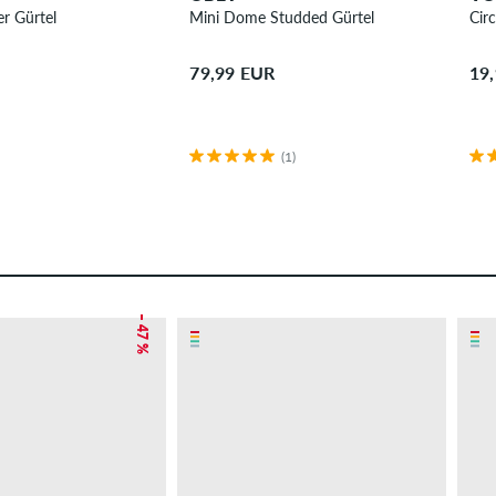
er Gürtel
Mini Dome Studded Gürtel
Cir
79,99 EUR
19
(1)
– 47 %