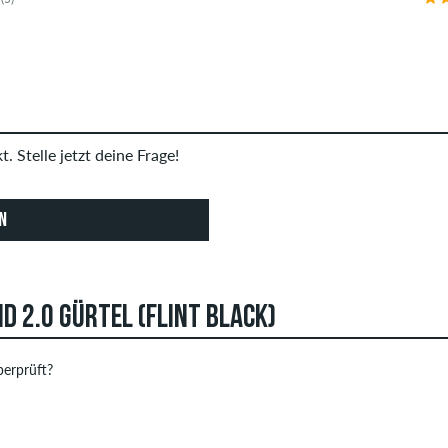
. Stelle jetzt deine Frage!
N
 2.0 GÜRTEL (FLINT BLACK)
erprüft?
 können Bewertungen abgeben. Diese werden erst nach unserer 
STERNE
SOR
Bewertungen mit beleidigenden oder obszönen Inhalten sowie Be