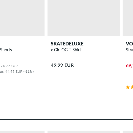
SKATEDELUXE
VO
 Shorts
x Girl OG T-Shirt
Str
49,99 EUR
69
74,99 EUR
eis: 44,99 EUR (-11%)