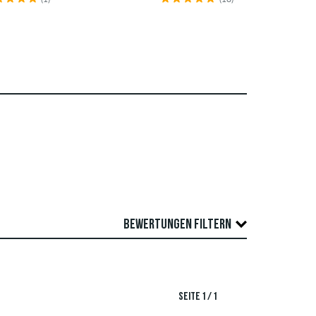
BEWERTUNGEN FILTERN
Überprüfung veröffentlicht. Wir veröffentlichen
TIERUNG
SEITE 1 / 1
wertungen, die geltendes Recht oder