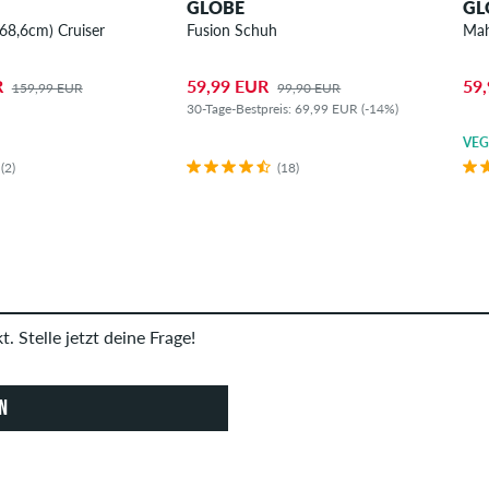
GLOBE
GL
(68,6cm) Cruiser
Fusion Schuh
Mah
R
59,99 EUR
59
159,99 EUR
99,90 EUR
30-Tage-Bestpreis: 69,99 EUR (-14%)
VE
(2)
(18)
. Stelle jetzt deine Frage!
N