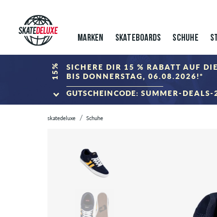
MARKEN
SKATEBOARDS
SCHUHE
S
15%
SICHERE DIR 15 % RABATT AUF D
BIS DONNERSTAG, 06.08.2026!*
GUTSCHEINCODE:
SUMMER-DEALS-
ZUM SALE
skatedeluxe
Schuhe
*Gilt nur bis zum 06.08.2026, 23:59 (MESZ)! Der Rabatt wird im Ware
kombinierbar.