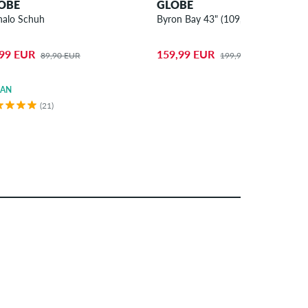
OBE
GLOBE
alo Schuh
Byron Bay 43" (109,2cm) Cruiser
,99 EUR
159,99 EUR
89,90 EUR
199,99 EUR
GAN
(21)