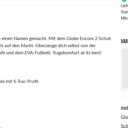
Lie
Sta
Min
Gil
Pay
ern einen Namen gemacht. Mit dem Globe Encore 2 Schuh
Var
ls auf den Markt. Überzeuge dich selbst von der
ofil und dem EVA-Fußbett. Tragekomfort at its best!
e mit S-Trac-Profil
meh
Glo
Sch