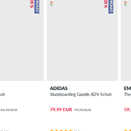
– 35 %
– 20 %
PROMO
PROMO
ADIDAS
EM
huh
Skateboarding Gazelle ADV Schuh
The
79,99 EUR
59
84,90 EUR
99,90 EUR