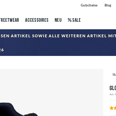
Gutscheine
Blog
TREETWEAR
ACCESSOIRES
NEU
SALE
IESEN ARTIKEL SOWIE ALLE WEITEREN ARTIKEL M
26
nkorb nach Eingabe des Gutscheincodes abgezogen. Rabattierung erfolgt ausschließlich auf Artikel d
GL
Art. 