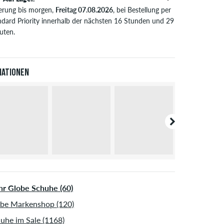
ferung bis morgen,
Freitag 07.08.2026
, bei Bestellung per
ndard Priority innerhalb der nächsten 16 Stunden und 29
uten.
t nur für Sofortzahlungsweisen wie Kreditkarte oder
Pal. Weitere Infos zu
Versand
&
Zahlung
.
iationen
r Globe Schuhe (60)
be Markenshop (120)
uhe im Sale (1168)