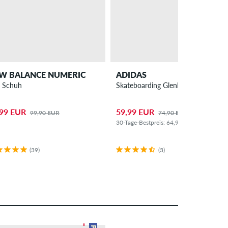
W BALANCE NUMERIC
ADIDAS
 Schuh
Skateboarding Glenburn Schuh
h
,99 EUR
59,99 EUR
99,90 EUR
74,90 EUR
30-Tage-Bestpreis: 64,99 EUR (-8%)
(39)
(3)