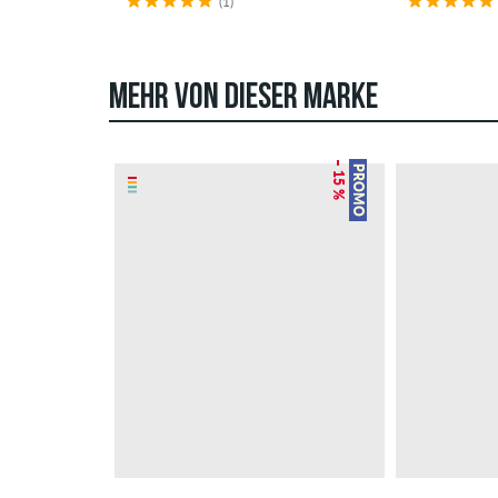
(1)
MEHR VON DIESER MARKE
– 15 %
PROMO