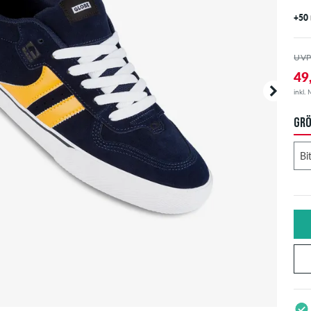
+50
UVP
49
inkl.
GRÖ