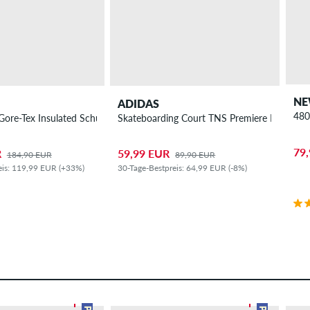
NE
ADIDAS
480
ore-Tex Insulated Schuh
Skateboarding Court TNS Premiere RT Schu
79
R
59,99 EUR
184,90 EUR
89,90 EUR
eis: 119,99 EUR (+33%)
30-Tage-Bestpreis: 64,99 EUR (-8%)