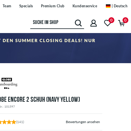
Team
Specials
Premium Club
Kundenservice
| Deutsch
0
0
IT DEN SUMMER CLOSING DEALS! NUR
er Kategorie „Sale". Der Gutschein ist nicht mit anderen Rabattgutscheinen
OBE ENCORE 2 SCHUH (NAVY YELLOW)
Nr.: 101597
(141)
Bewertungen ansehen