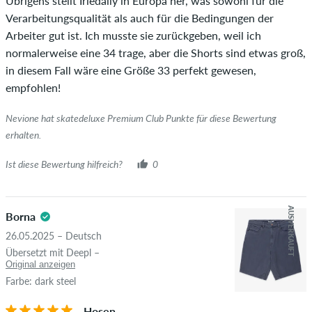
Übrigens stellt Iriedaily in Europa her, was sowohl für die
diesen Personen wurde der Kauf anhand ihrer Bestellungen
Verarbeitungsqualität als auch für die Bedingungen der
überprüft. Bei Bewertungen ohne grünen Haken, können wir
Arbeiter gut ist. Ich musste sie zurückgeben, weil ich
leider nicht garantieren, dass die Personen den Artikel
normalerweise eine 34 trage, aber die Shorts sind etwas groß,
wirklich besitzen oder besessen haben.
in diesem Fall wäre eine Größe 33 perfekt gewesen,
empfohlen!
Nevione hat skatedeluxe Premium Club Punkte für diese Bewertung
erhalten.
Ist diese Bewertung hilfreich?
0
AUSVERKAUFT
Borna
26.05.2025 – Deutsch
Übersetzt mit Deepl –
Original anzeigen
Farbe: dark steel
Hosen