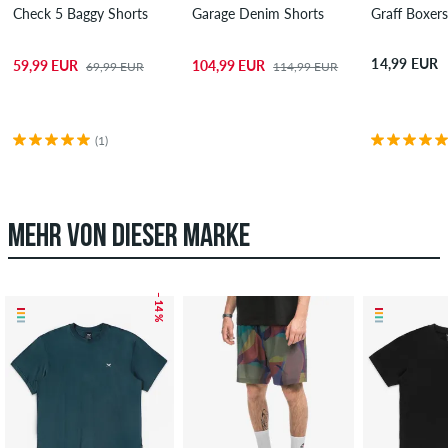
Check 5 Baggy Shorts
Garage Denim Shorts
Graff Boxer
14,99 EUR
59,99 EUR
104,99 EUR
69,99 EUR
114,99 EUR
(1)
MEHR VON DIESER MARKE
– 14 %