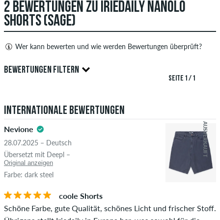
2 BEWERTUNGEN ZU IRIEDAILY NANOLO
ANTWORT ABSCHICKEN
SHORTS (SAGE)
Wer kann bewerten und wie werden Bewertungen überprüft?
Nur Personen mit einem skatedeluxe Kundenkonto können
BEWERTUNGEN FILTERN
Bewertungen abgeben. Diese werden erst nach unserer
SEITE 1 / 1
Überprüfung veröffentlicht. Wir veröffentlichen sowohl
5.0
positive als auch negative Bewertungen. Bewertungen mit
Internationale Bewertungen
beleidigenden oder obszönen Inhalten sowie Bewertungen,
die geltendes Recht oder Urheberrechte verletzen oder Spam
AUSVERKAUFT
Nevione
und Fremdwerbung enthalten, werden nicht veröffentlicht.
28.07.2025 – Deutsch
Die Sternebewertung des Artikels ist der Durchschnitt aller
STERNE
SORTIERUNG
Übersetzt mit Deepl –
Bewertungen.
Original anzeigen
Farbe: dark steel
Ob die Bewertung von einer Person stammt, die diesen
coole Shorts
Artikel wirklich gekauft hat, erkennst du am grünen Haken
Schöne Farbe, gute Qualität, schönes Licht und frischer Stoff.
neben dem Namen mit dem Zusatz "Verifizierter Kauf". Bei