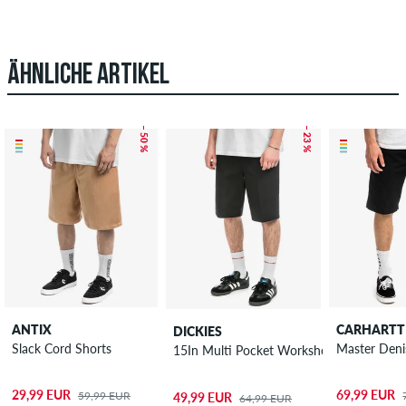
ÄHNLICHE ARTIKEL
– 50 %
– 23 %
ANTIX
CARHARTT
DICKIES
Slack Cord Shorts
Master Deni
15In Multi Pocket Workshort Recycled S
29,99 EUR
69,99 EUR
59,99 EUR
49,99 EUR
64,99 EUR