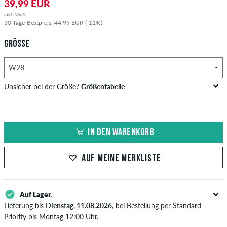
39,99 EUR
inkl. MwSt.
30-Tage-Bestpreis: 44,99 EUR (-11%)
GRÖSSE
Unsicher bei der Größe?
Größentabelle
US
Inch-Weite (W)
Bundweite in cm
IN DEN WARENKORB
XXS
26-27
66-69
XS
28-29
71-73,5
AUF MEINE MERKLISTE
S
30-31
76-78,5
Auf Lager.
M
32-33
81-83,5
Lieferung bis
Dienstag, 11.08.2026
, bei Bestellung per Standard
L
34
86
Priority bis Montag 12:00 Uhr.