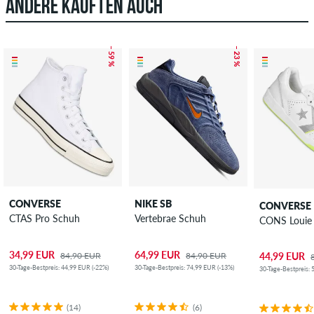
ANDERE KAUFTEN AUCH
– 59 %
– 23 %
CONVERSE
NIKE SB
CONVERSE
CTAS Pro Schuh
Vertebrae Schuh
CONS Louie 
34,99 EUR
64,99 EUR
84,90 EUR
84,90 EUR
44,99 EUR
30-Tage-Bestpreis: 44,99 EUR (-22%)
30-Tage-Bestpreis: 74,99 EUR (-13%)
30-Tage-Bestpreis: 
(14)
(6)