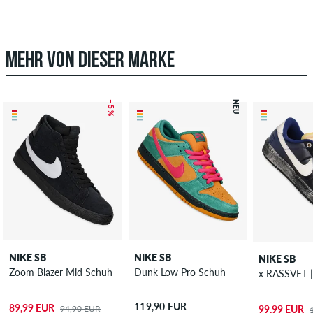
MEHR VON DIESER MARKE
– 5 %
NEU
NIKE SB
NIKE SB
NIKE SB
Zoom Blazer Mid Schuh
Dunk Low Pro Schuh
119,90 EUR
89,99 EUR
94,90 EUR
99,99 EUR