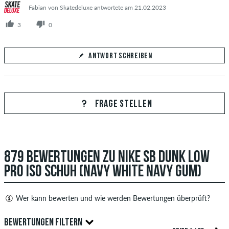
Fabian von Skatedeluxe antwortete am 21.02.2023
3
0
ANTWORT SCHREIBEN
Deine Antwort
Beantworte hier die Frage von Dominik
FRAGE STELLEN
879 BEWERTUNGEN ZU NIKE SB DUNK LOW
ANTWORT ABSCHICKEN
PRO ISO SCHUH (NAVY WHITE NAVY GUM)
Wer kann bewerten und wie werden Bewertungen überprüft?
Nur Personen mit einem skatedeluxe Kundenkonto können
BEWERTUNGEN FILTERN
Bewertungen abgeben. Diese werden erst nach unserer