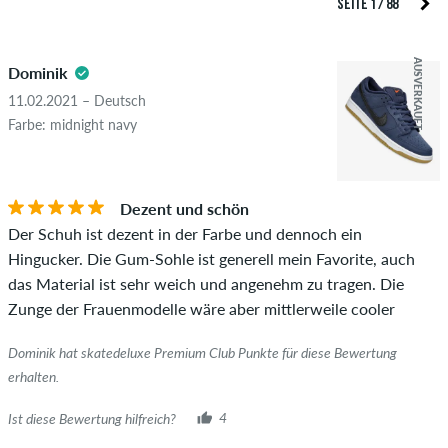
SEITE 1 / 88
Überprüfung veröffentlicht. Wir veröffentlichen sowohl
5.0
positive als auch negative Bewertungen. Bewertungen mit
AUSVERKAUFT
Dominik
beleidigenden oder obszönen Inhalten sowie Bewertungen,
die geltendes Recht oder Urheberrechte verletzen oder Spam
11.02.2021 – Deutsch
und Fremdwerbung enthalten, werden nicht veröffentlicht.
Farbe: midnight navy
Die Sternebewertung des Artikels ist der Durchschnitt aller
STERNE
SORTIERUNG
Bewertungen.
Dezent und schön
Ob die Bewertung von einer Person stammt, die diesen
Der Schuh ist dezent in der Farbe und dennoch ein
Artikel wirklich gekauft hat, erkennst du am grünen Haken
Hingucker. Die Gum-Sohle ist generell mein Favorite, auch
neben dem Namen mit dem Zusatz "Verifizierter Kauf". Bei
das Material ist sehr weich und angenehm zu tragen. Die
diesen Personen wurde der Kauf anhand ihrer Bestellungen
Zunge der Frauenmodelle wäre aber mittlerweile cooler
überprüft. Bei Bewertungen ohne grünen Haken, können wir
leider nicht garantieren, dass die Personen den Artikel
Dominik hat skatedeluxe Premium Club Punkte für diese Bewertung
wirklich besitzen oder besessen haben.
erhalten.
Ist diese Bewertung hilfreich?
4