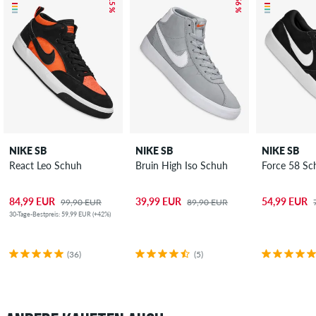
– 15 %
– 56 %
NIKE SB
NIKE SB
NIKE SB
React Leo Schuh
Bruin High Iso Schuh
Force 58 Sc
84,99 EUR
39,99 EUR
54,99 EUR
99,90 EUR
89,90 EUR
30-Tage-Bestpreis: 59,99 EUR (+42%)
(36)
(5)