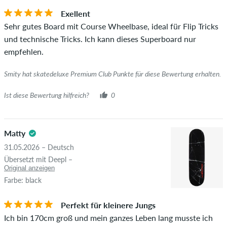
Artikel wirklich gekauft hat, erkennst du am grünen Haken
Exellent
neben dem Namen mit dem Zusatz "Verifizierter Kauf". Bei
Sehr gutes Board mit Course Wheelbase, ideal für Flip Tricks
diesen Personen wurde der Kauf anhand ihrer Bestellungen
und technische Tricks. Ich kann dieses Superboard nur
überprüft. Bei Bewertungen ohne grünen Haken, können wir
empfehlen.
leider nicht garantieren, dass die Personen den Artikel
wirklich besitzen oder besessen haben.
Smity hat skatedeluxe Premium Club Punkte für diese Bewertung erhalten.
Ist diese Bewertung hilfreich?
0
Matty
31.05.2026 – Deutsch
Übersetzt mit Deepl –
Original anzeigen
Farbe: black
Perfekt für kleinere Jungs
Ich bin 170cm groß und mein ganzes Leben lang musste ich