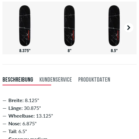
8.375"
8"
8.5"
BESCHREIBUNG
KUNDENSERVICE
PRODUKTDATEN
Breite:
8.125"
Länge:
30.875"
Wheelbase:
13.125"
Nose:
6.875"
Tail:
6.5"
Concave:
medium