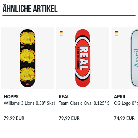
ÄHNLICHE ARTIKEL
HOPPS
REAL
APRIL
Williams 3 Lions 8.38" Skateboard Deck
Team Classic Oval 8.125" Skateboard Dec
OG Logo 8" 
79,99 EUR
79,99 EUR
74,99 EUR