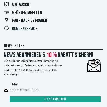
UMTAUSCH
GRÖSSENTABELLEN
FAQ - HÄUFIGE FRAGEN
KUNDENSERVICE
NEWSLETTER
News abonnieren &
10 %
Rabatt sichern!
Bleibe mit unserem Newsletter immer up to
date, erfahre als Erstes von exklusiven Aktionen
und erhalte 10 % Rabatt auf deine nächste
Bestellung!
E-Mail
JETZT ANMELDEN