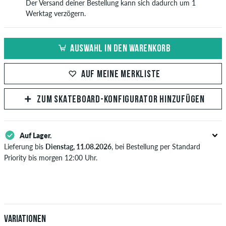
Der Versand deiner Bestellung kann sich dadurch um 1
Werktag verzögern.
AUSWAHL IN DEN WARENKORB
AUF MEINE MERKLISTE
ZUM SKATEBOARD-KONFIGURATOR HINZUFÜGEN
Auf Lager.
Lieferung bis
Dienstag, 11.08.2026
, bei Bestellung per Standard
Priority bis morgen 12:00 Uhr.
Gilt nur für Sofortzahlungsweisen wie Kreditkarte oder PayPal.
Weitere Infos zu
Versand
&
Zahlung
.
Variationen