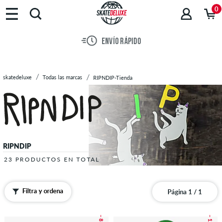
Marcas
0
Skateboards
Zapatillas
ENVÍO RÁPIDO
Ropa
Accesorios
Novedades
skatedeluxe
Todas las marcas
RIPNDIP-Tienda
Sale
RIPNDIP
23 PRODUCTOS EN TOTAL
Filtra y ordena
Página 1 / 1
– 8 %