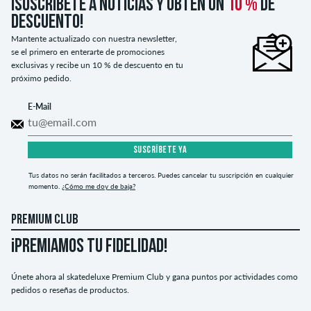
¡Suscríbete a noticias y obtén un
10 %
de
descuento!
Mantente actualizado con nuestra newsletter,
se el primero en enterarte de promociones
exclusivas y recibe un 10 % de descuento en tu
próximo pedido.
E-Mail
SUSCRÍBETE YA
Tus datos no serán facilitados a terceros. Puedes cancelar tu suscripción en cualquier
momento.
¿Cómo me doy de baja?
PREMIUM CLUB
¡PREMIAMOS TU FIDELIDAD!
Únete ahora al skatedeluxe Premium Club y gana puntos por actividades como
pedidos o reseñas de productos.