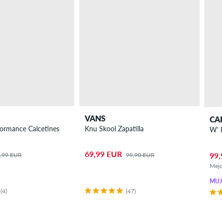
VANS
CA
formance Calcetines
Knu Skool Zapatilla
69,99 EUR
99,
,99 EUR
99,90 EUR
Mejo
MUJ
(4)
(47)