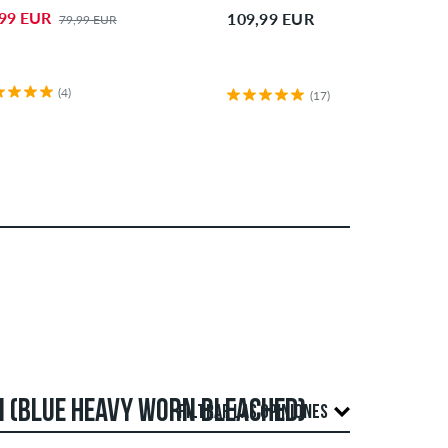
,99 EUR
109,99 EUR
79,99 EUR
(4)
(17)
 (BLUE HEAVY WORN BLEACHED)
FILTRAR LAS OPINIONES