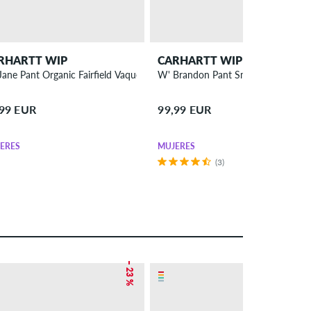
RHARTT WIP
CARHARTT WIP
W' Jane Pant Organic Fairfield Vaqueros chicas
W' Brand
,99 EUR
99,99 EUR
ERES
MUJERES
(3)
– 23 %
– 18 %