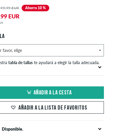
 99,99 EUR
Ahorra 10 %
,99 EUR
IVA
LA
stra
tabla de tallas
te ayudará a elegir la talla adecuada.
Medida en pulgadas
Medida de la cintura en
S
(W)
cm
AÑADIR A LA CESTA
XS
24
61
AÑADIR A LA LISTA DE FAVORITOS
S
25-26
63,5-66
27-28
68,5-71
Disponible.