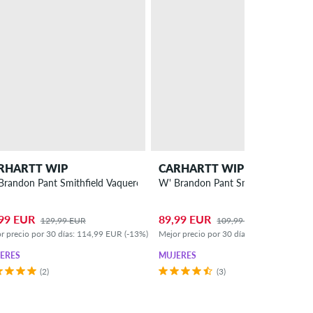
RHARTT WIP
CARHARTT WIP
W' Brandon Pant Smithfield Vaqueros chicas
W' Brand
99 EUR
89,99 EUR
129,99 EUR
109,99 EUR
r precio por 30 días: 114,99 EUR (-13%)
Mejor precio por 30 días: 99,99 EUR (-10
ERES
MUJERES
(2)
(3)