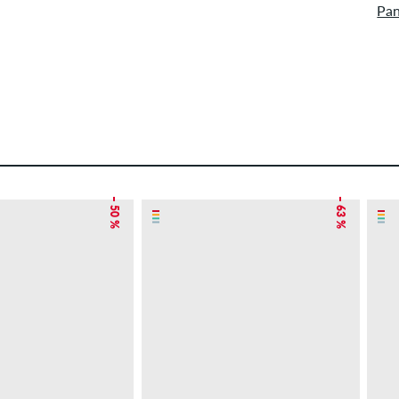
Pan
– 50 %
– 63 %