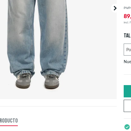
PVP
89
incl. 
TAL
Nue
U
X
X
PRODUCTO
S