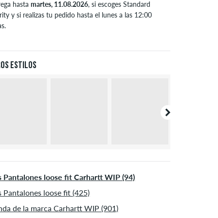
M
29-31
73,5-78,5
rega hasta
martes, 11.08.2026
, si escoges Standard
rity y si realizas tu pedido hasta el lunes a las 12:00
32
81
s.
o aplicable para formas de pago instantáneas como
argo en pulgadas (L)
Largo interior en cm
jeta de crédito y PayPal. Más información sobre
Envío
y
o
.
8
72-75
os estilos
0
76-80
2
81-85
4
86-90
 Pantalones loose fit Carhartt WIP (94)
 Pantalones loose fit (425)
nda de la marca Carhartt WIP (901)