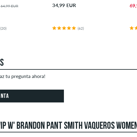
34,99 EUR
69
64,99 EUR
(20)
(62)
AS
az tu pregunta ahora!
UNTA
IP W' BRANDON PANT SMITH VAQUEROS WOMEN