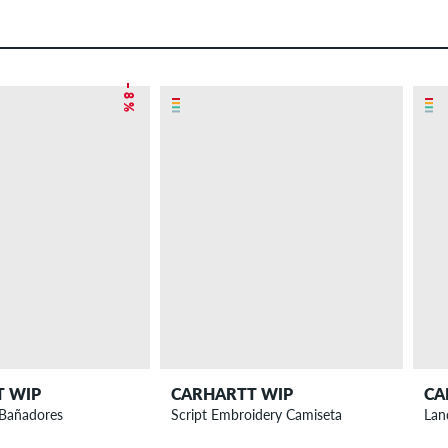
– 8 %
T WIP
CARHARTT WIP
CA
Bañadores
Script Embroidery Camiseta
Lan