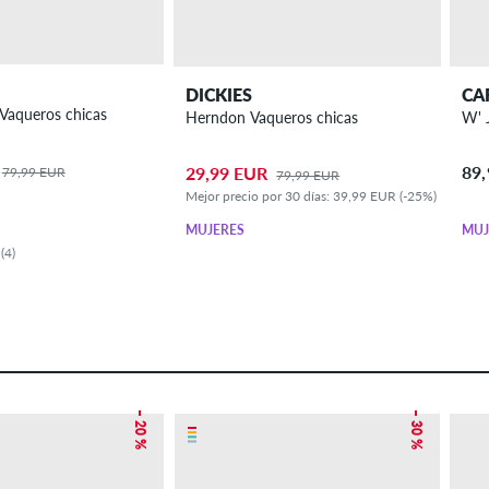
DICKIES
CA
Chloè Baggy Vaqueros chicas
Herndon Vaqueros chicas
89
29,99 EUR
79,99 EUR
79,99 EUR
Mejor precio por 30 días: 39,99 EUR (-25%)
MUJERES
MUJ
(4)
– 20 %
– 30 %