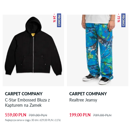
– 24 %
– 73 %
PROMO
PROMO
CARPET COMPANY
CARPET COMPANY
C-Star Embossed Bluza z
Realtree Jeansy
Kapturem na Zamek
559,00 PLN
199,00 PLN
739,00 PLN
739,00 PLN
Najlepsza cena w ciągu 30 dni: 629,00 PLN (-11%)