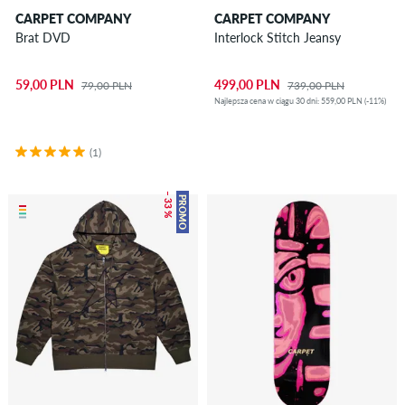
CARPET COMPANY
CARPET COMPANY
Brat DVD
Interlock Stitch Jeansy
59,00 PLN
499,00 PLN
79,00 PLN
739,00 PLN
Najlepsza cena w ciągu 30 dni: 559,00 PLN (-11%)
(1)
– 33 %
PROMO