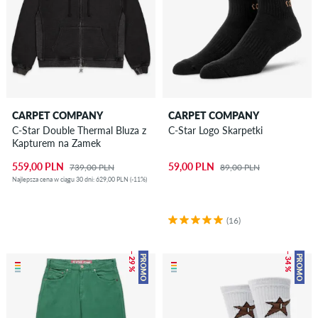
CARPET COMPANY
CARPET COMPANY
C-Star Double Thermal Bluza z
C-Star Logo Skarpetki
Kapturem na Zamek
559,00 PLN
59,00 PLN
739,00 PLN
89,00 PLN
Najlepsza cena w ciągu 30 dni: 629,00 PLN (-11%)
(16)
– 29 %
– 34 %
PROMO
PROMO