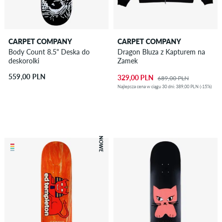
CARPET COMPANY
CARPET COMPANY
Body Count 8.5" Deska do
Dragon Bluza z Kapturem na
deskorolki
Zamek
559,00 PLN
329,00 PLN
689,00 PLN
Najlepsza cena w ciągu 30 dni: 389,00 PLN (-15%)
NOWE