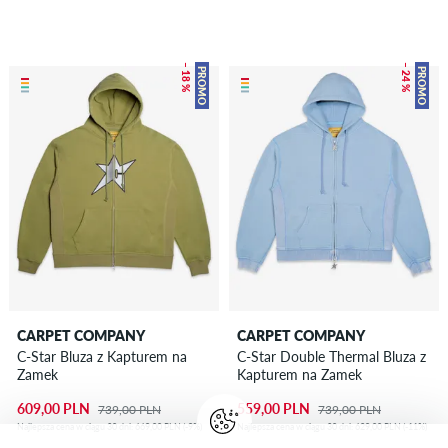
– 18 %
– 24 %
PROMO
PROMO
CARPET COMPANY
CARPET COMPANY
C-Star Bluza z Kapturem na
C-Star Double Thermal Bluza z
Zamek
Kapturem na Zamek
609,00 PLN
559,00 PLN
739,00 PLN
739,00 PLN
Najlepsza cena w ciągu 30 dni: 669,00 PLN (-9%)
Najlepsza cena w ciągu 30 dni: 629,00 PLN (-11%)