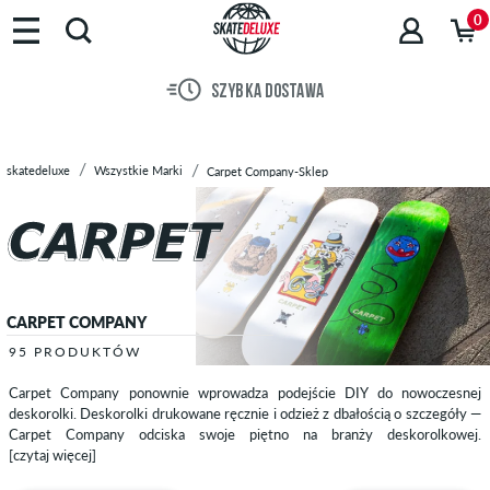
Marki
0
Deskorolki
Buty
SZYBKA DOSTAWA
Ubrania
Akcesoria
Nowości
skatedeluxe
Wszystkie Marki
Carpet Company-Sklep
Sale
CARPET COMPANY
95 PRODUKTÓW
Carpet Company ponownie wprowadza podejście DIY do nowoczesnej
deskorolki. Deskorolki drukowane ręcznie i odzież z dbałością o szczegóły —
Carpet Company odciska swoje piętno na branży deskorolkowej.
[czytaj więcej]