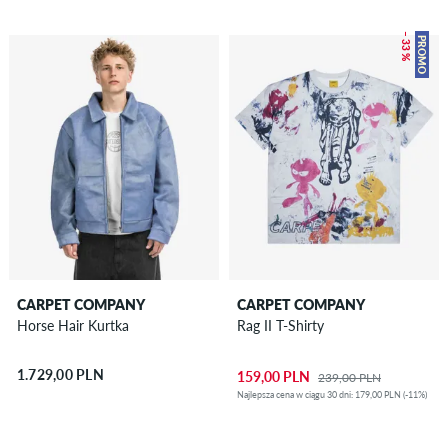
– 33 %
PROMO
CARPET COMPANY
CARPET COMPANY
Horse Hair Kurtka
Rag II T-Shirty
1.729,00 PLN
159,00 PLN
239,00 PLN
Najlepsza cena w ciągu 30 dni: 179,00 PLN (-11%)