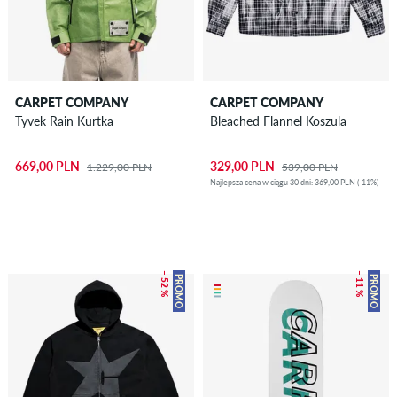
CARPET COMPANY
CARPET COMPANY
Tyvek Rain Kurtka
Bleached Flannel Koszula
669,00 PLN
329,00 PLN
1.229,00 PLN
539,00 PLN
Najlepsza cena w ciągu 30 dni: 369,00 PLN (-11%)
– 52 %
– 11 %
PROMO
PROMO