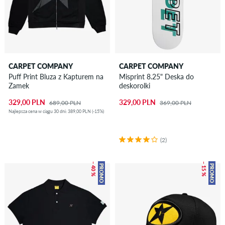
CARPET COMPANY
CARPET COMPANY
Puff Print Bluza z Kapturem na
Misprint 8.25" Deska do
Zamek
deskorolki
329,00 PLN
329,00 PLN
689,00 PLN
369,00 PLN
Najlepsza cena w ciągu 30 dni: 389,00 PLN (-15%)
(2)
– 40 %
– 15 %
PROMO
PROMO