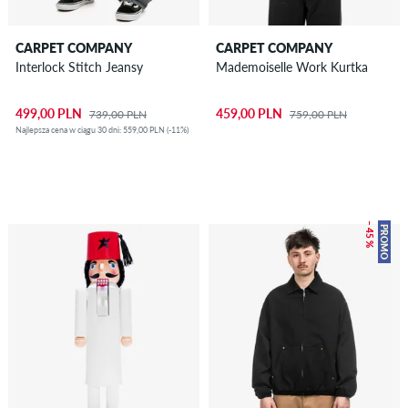
CARPET COMPANY
CARPET COMPANY
Interlock Stitch Jeansy
Mademoiselle Work Kurtka
499,00 PLN
459,00 PLN
739,00 PLN
759,00 PLN
Najlepsza cena w ciągu 30 dni: 559,00 PLN (-11%)
– 45 %
PROMO