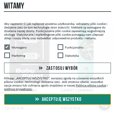
WITAMY
(1)
Aby zapewnić Ci jak najlepsze wrażenia użytkownika, wdrażamy pliki cookie i
śledzenie sieci (w tym technologie stron trzecich). Niektóre są wymagane do
działania naszej strony. Funkcjonalne pliki cookie zapewniają wygodniejszą
obsługę. Statystyczne i marketingowe pliki cookie pomagają nam ulepszać
sklep i naszą ofertę oraz wyświetlać odpowiednie produkty i reklamy.
Wymagany
Funkcjonalny
Wymagany
Funkcjonalny
Marketing
Statystyka
Marketing
Statystyka
ZASTOSUJ WYBÓR
Klikając „AKCEPTUJ WSZYSTKO”, wyrażasz zgodę na używanie wszystkich
plików cookie i technologii śledzenia sieci. Jeśli zmienisz zdanie, wszystkie
opcje zmiany lub cofnięcia zgody znajdziesz w naszej
Polityce plików cookie
i
polityce prywatności
.
CARPET COMPANY
CARPET COMPANY
Bullet Dice Akcesoria.
Vinyl 8.38" Deska do deskorolki
AKCEPTUJĘ WSZYSTKO
129,00 PLN
439,00 PLN