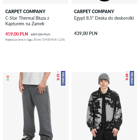
CARPET COMPANY
CARPET COMPANY
C-Star Thermal Bluza z
Egypt 8.5" Deska do deskorolki
Kapturem na Zamek
439,00 PLN
459,00 PLN
689,00 PLN
Najlepsza cena w ciągu 30 dni: 519,00 PLN (-12%)
– 32 %
– 40 %
PROMO
PROMO