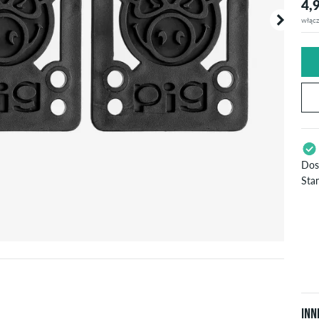
4,
włącz
Dos
Sta
Dot
kre
&
Z
Inn