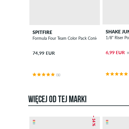
SHAKE JU
SPITFIRE
1/8" Riser P
Formula Four Team Color Pack Conical Full Kółka 54
6,99 EUR
74,99 EUR
9
(1)
WIĘCEJ OD TEJ MARKI
– 14 %