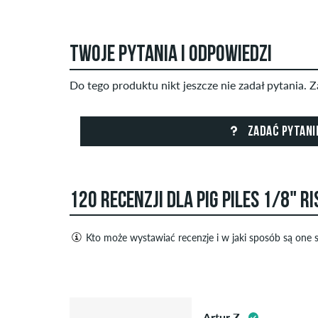
TWOJE PYTANIA I ODPOWIEDZI
Do tego produktu nikt jeszcze nie zadał pytania. Z
ZADAĆ PYTANI
120 RECENZJI DLA PIG PILES 1/8" 
Kto może wystawiać recenzje i w jaki sposób są one
Tylko osoby posiadające konto klienta w skatede
pozytywne, jak i negatywne recenzje. Recenzje z o
5.0
zawierające spam i reklamy nie będą publikowane
Artur Z.