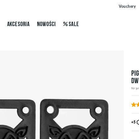
Vouchery
AKCESORIA
NOWOŚCI
SALE
PI
DW
Nr p
+5