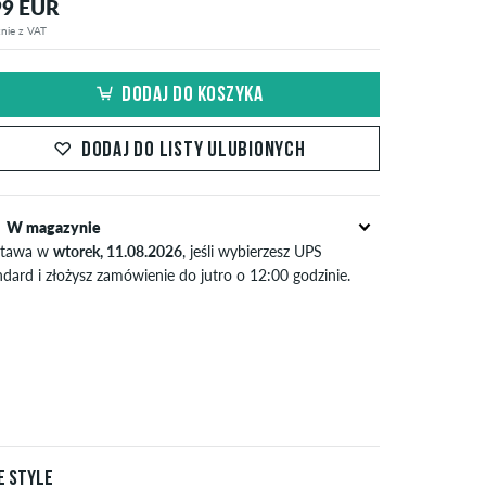
99 EUR
nie z VAT
DODAJ DO KOSZYKA
DODAJ DO LISTY ULUBIONYCH
W magazynie
tawa w
wtorek, 11.08.2026
, jeśli wybierzesz UPS
ndard i złożysz zamówienie do jutro o 12:00 godzinie.
yczy tylko płatności natychmiastowych, takich jak karta
dytowa lub PayPal. Dalsze informacje na temat
Wysyłka
apłata
.
e style