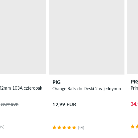
PI
PIG
 52mm 103A czteropak
Orange Rails do Deski 2 w jednym opakowan
34
12,99 EUR
39,99 EUR
(9)
(19)