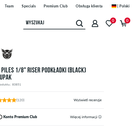
Team
Specials
Premium Club
Obsługa klienta
| Polski
0
0
G PILES 1/8" RISER PODKŁADKI (BLACK)
UPAK
roduktu.: 83851
(120)
Wyświetl recenzje
Konto Premium Club
Więcej informacji