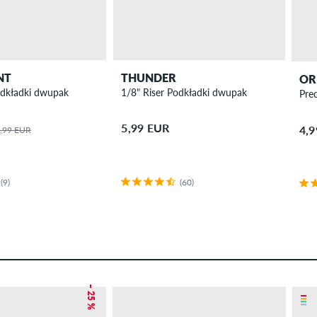
NT
THUNDER
OR
odkładki dwupak
1/8" Riser Podkładki dwupak
 mm 99A czteropak
Pre
5,99 EUR
4,
,99 EUR
(9)
(60)
– 25 %