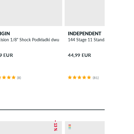
IGIN
INDEPENDENT
cision 1/8" Shock Podkładki dwupak
144 Stage 11 Standard Forged Holl
99 EUR
44,99 EUR
(8)
(81)
– 13 %
– 25 %