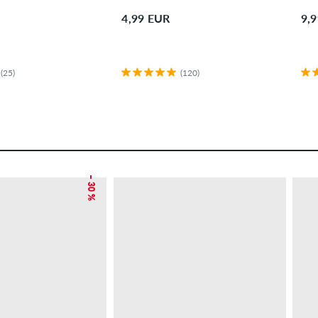
4,99 EUR
9,
(25)
(120)
– 30 %