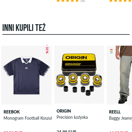
(5)
INNI KUPILI TEŻ
– 33 %
ORIGIN
REEBOK
REELL
Precision Łożyska
Monogram Football Koszulka Polo
Baggy Jeans
24,99 EUR