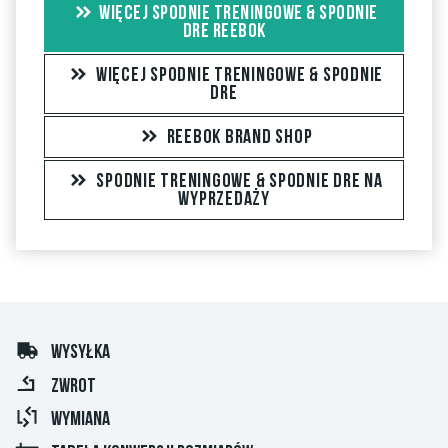
tych osób zakup został zweryfikowany na podstawie ich
WIĘCEJ SPODNIE TRENINGOWE & SPODNIE
realnych zamówień. W przypadku recenzji bez zielonego
DRE REEBOK
znacznika nie możemy zagwarantować, że dana osoba
WIĘCEJ SPODNIE TRENINGOWE & SPODNIE
rzeczywiście posiada lub posiadała dany przedmiot.
DRE
REEBOK BRAND SHOP
SPODNIE TRENINGOWE & SPODNIE DRE NA
WYPRZEDAŻY
WYSYŁKA
ZWROT
WYMIANA