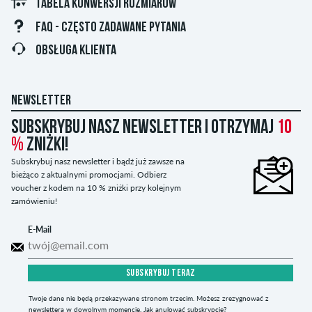
TABELA KONWERSJI ROZMIARÓW
FAQ - CZĘSTO ZADAWANE PYTANIA
OBSŁUGA KLIENTA
NEWSLETTER
Subskrybuj nasz newsletter i otrzymaj
10
%
zniżki!
Subskrybuj nasz newsletter i bądź już zawsze na
bieżąco z aktualnymi promocjami. Odbierz
voucher z kodem na 10 % zniżki przy kolejnym
zamówieniu!
E-Mail
SUBSKRYBUJ TERAZ
Twoje dane nie będą przekazywane stronom trzecim. Możesz zrezygnować z
newslettera w dowolnym momencie.
Jak anulować subskrypcję?