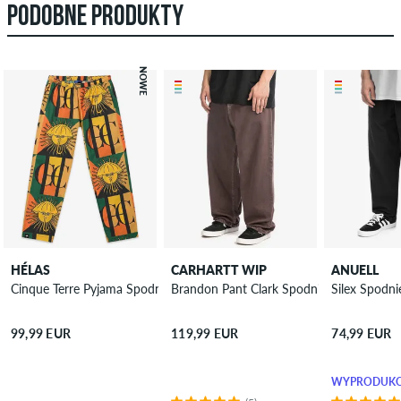
PODOBNE PRODUKTY
NOWE
HÉLAS
CARHARTT WIP
ANUELL
Cinque Terre Pyjama Spodnie
Brandon Pant Clark Spodnie
Silex Spodni
99,99 EUR
119,99 EUR
74,99 EUR
WYPRODUKO