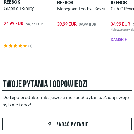
REEBOK
REEBOK
REEBOK
Graphic T-Shirty
Monogram Football Koszulka Polo
24,99 EUR
54,99 EUR
39,99 EUR
34,99 EUR
59,99 EUR
Najlepsza cena w ci
DAMSKIE
(1)
TWOJE PYTANIA I ODPOWIEDZI
Do tego produktu nikt jeszcze nie zadał pytania. Zadaj swoje
pytanie teraz!
ZADAĆ PYTANIE