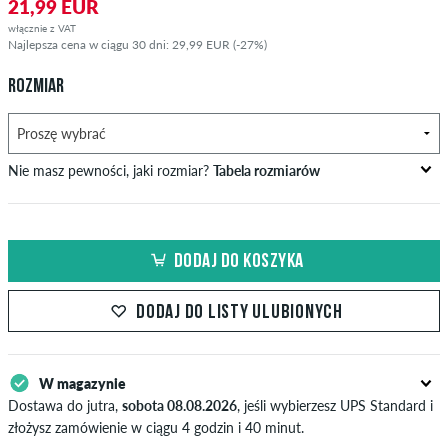
21,99 EUR
włącznie z VAT
Najlepsza cena w ciągu 30 dni: 29,99 EUR (-27%)
ROZMIAR
Nie masz pewności, jaki rozmiar?
Tabela rozmiarów
US
szerokość cala (W)
szerokość w pasie w cm
DODAJ DO KOSZYKA
XXS
26-27
66-69
XS
28-29
71-73,5
DODAJ DO LISTY ULUBIONYCH
S
30-31
76-78,5
W magazynie
M
32-33
81-83,5
Dostawa do jutra,
sobota 08.08.2026
, jeśli wybierzesz UPS Standard i
L
34
86
złożysz zamówienie w ciągu 4 godzin i 40 minut.