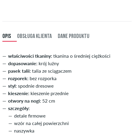
Dotyczy tylko płatności natychmiastowych, takich jak karta
XL
36-38
91-96,5
kredytowa lub PayPal. Dalsze informacje na temat
Wysyłka
&
Zapłata
.
XXL
40
101,5
długość cala (L)
wewnętrzna długość nogawki w cm
OPIS
OBSŁUGA KLIENTA
DANE PRODUKTU
29
73,5
30
76
właściwości tkaniny:
tkanina o średniej ciężkości
dopasowanie:
krój luźny
31
78,5
pasek talii:
talia ze sciągaczem
32
81
rozporek:
bez rozporka
styl:
spodnie dresowe
33
83,5
kieszenie:
kieszenie przednie
34
86
otwory na nogi:
52 cm
szczegóły:
detale firmowe
wzór na całej powierzchni
naszywka