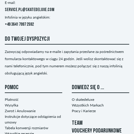
E-mail:
service.pl@skatedeluxe.com
Infolinia w języku angielskim:
+49 3641 7997 2592
DO TWOJEJ DYSPOZYCJI
Zazwyczaj odpowiadamy na e-maile i zapytania przesłane za pośrednictwem
formularza kontaktowego w ciągu 24 godzin. Jeśli wolisz skontaktować się z
nami telefonicznie, pod tym numerem możesz połączyć się z naszą infolinią
obsługującą język angielski.
POMOC
DOWIEDZ SIĘ O ...
Płatność
O skatedeluxe
Wysyłka
Wszystkich Markach
Zwrot i Anulowanie
Pracy i Karierze
Instrukcje dotyczące odstąpienia od
umowy
TEAM
Tabela konwersji rozmiarów
VOUCHERY PODARUNKOWE
Wszystkie recenzje