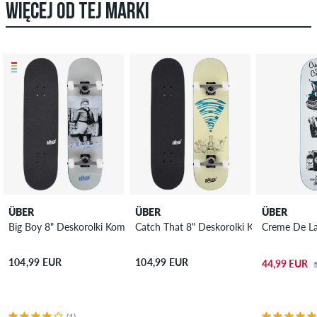
WIĘCEJ OD TEJ MARKI
ÜBER
ÜBER
ÜBER
Big Boy 8" Deskorolki Kompletne
Catch That 8" Deskorolki Kompletne
Creme De La
104,99 EUR
104,99 EUR
44,99 EUR
(1)