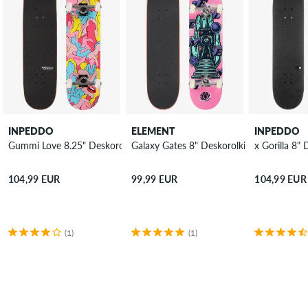
INPEDDO
ELEMENT
INPEDDO
Gummi Love 8.25" Deskorolki Kompletne
Galaxy Gates 8" Deskorolki Kompletne
x Gorilla 8"
104,99 EUR
99,99 EUR
104,99 EUR
(1)
(1)