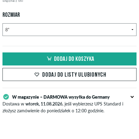
włącznie z VAT
ROZMIAR
DODAJ DO KOSZYKA
DODAJ DO LISTY ULUBIONYCH
W magazynie – DARMOWA wysyłka do Germany
Dostawa w
wtorek, 11.08.2026
, jeśli wybierzesz UPS Standard i
złożysz zamówienie do poniedziałek o 12:00 godzinie.
Dotyczy tylko płatności natychmiastowych, takich jak karta
kredytowa lub PayPal. Dalsze informacje na temat
Wysyłka
&
Zapłata
.