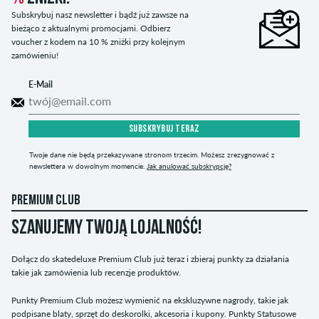
Subskrybuj nasz newsletter i bądź już zawsze na
bieżąco z aktualnymi promocjami. Odbierz
voucher z kodem na 10 % zniżki przy kolejnym
zamówieniu!
E-Mail
SUBSKRYBUJ TERAZ
Twoje dane nie będą przekazywane stronom trzecim. Możesz zrezygnować z
newslettera w dowolnym momencie.
Jak anulować subskrypcję?
PREMIUM CLUB
SZANUJEMY TWOJĄ LOJALNOŚĆ!
Dołącz do skatedeluxe Premium Club już teraz i zbieraj punkty za działania
takie jak zamówienia lub recenzje produktów.
Punkty Premium Club możesz wymienić na ekskluzywne nagrody, takie jak
podpisane blaty, sprzęt do deskorolki, akcesoria i kupony. Punkty Statusowe