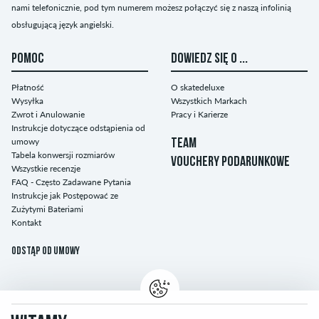
nami telefonicznie, pod tym numerem możesz połączyć się z naszą infolinią
obsługującą język angielski.
POMOC
DOWIEDZ SIĘ O ...
Płatność
O skatedeluxe
Wysyłka
Wszystkich Markach
Zwrot i Anulowanie
Pracy i Karierze
Instrukcje dotyczące odstąpienia od
umowy
TEAM
Tabela konwersji rozmiarów
VOUCHERY PODARUNKOWE
Wszystkie recenzje
FAQ - Często Zadawane Pytania
Instrukcje jak Postępować ze
Zużytymi Bateriami
Kontakt
Odstąp od umowy