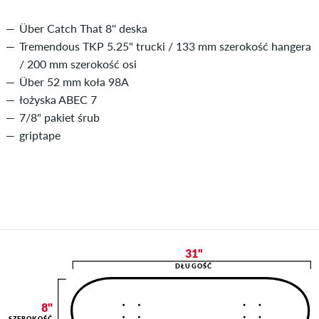
Über Catch That 8'' deska
Tremendous TKP 5.25" trucki / 133 mm szerokość hangera
/ 200 mm szerokość osi
Über 52 mm koła 98A
łożyska ABEC 7
7/8" pakiet śrub
griptape
31"
DŁUGOŚĆ
8"
SZEROKOŚĆ