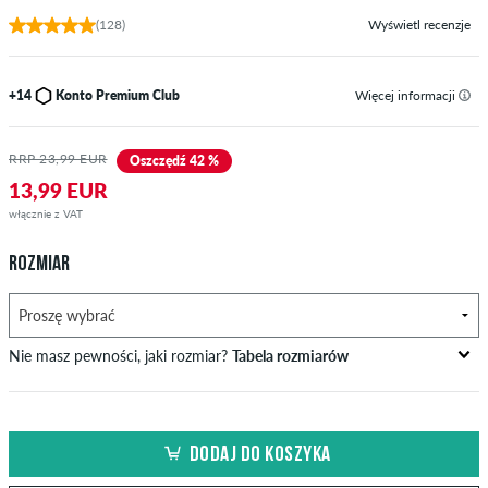
(128)
Wyświetl recenzje
+14
Konto Premium Club
Więcej informacji
RRP 23,99 EUR
Oszczędź 42 %
13,99 EUR
włącznie z VAT
ROZMIAR
Nie masz pewności, jaki rozmiar?
Tabela rozmiarów
obwód biustu
obwód talii
obwód bioder
US
EU
w cm
in cm
in cm
DODAJ DO KOSZYKA
XS
42
82-87
69-74
82-87