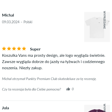
po naszej kontroli. Publikujemy zarówno pozytywne, jak i
5.0
negatywne recenzje. Recenzje z obraźliwą lub wulgarną
WYPRZEDANE
Michal
treścią oraz takie, które naruszają obowiązujące prawo lub
prawa autorskie, jak również zawierające spam i reklamy nie
09.03.2024 – Polski
będą publikowane. Ocena przedmiotu w gwiazdkach jest
średnią wszystkich ocen.
GWIAZDKI
SORTOWANIE OD
Jeśli recenzja pochodzi od osoby, która rzeczywiście kupiła
Super
dany przedmiot, można to poznać po zielonym znaczniku
Koszulka Vans ma prosty design, ale logo wygląda świetnie.
obok nicku z napisem "zweryfikowany zakup". W przypadku
Zawsze wygląda dobrze do jazdy na łyżwach i codziennego
tych osób zakup został zweryfikowany na podstawie ich
noszenia. Niezły zakup.
realnych zamówień. W przypadku recenzji bez zielonego
znacznika nie możemy zagwarantować, że dana osoba
Michal otrzymał Punkty Premium Club skatedeluxe za tę recenzję.
rzeczywiście posiada lub posiadała dany przedmiot.
Czy ta recenzja była dla Ciebie pomocna?
0
Jula