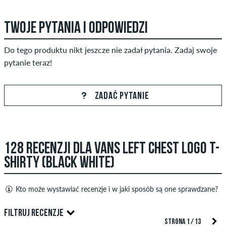
TWOJE PYTANIA I ODPOWIEDZI
Do tego produktu nikt jeszcze nie zadał pytania. Zadaj swoje
pytanie teraz!
ZADAĆ PYTANIE
128 RECENZJI DLA VANS LEFT CHEST LOGO T-
SHIRTY (BLACK WHITE)
Kto może wystawiać recenzje i w jaki sposób są one sprawdzane?
Tylko osoby posiadające konto klienta w skatedeluxe mogą
FILTRUJ RECENZJE
tworzyć zweryfikowane recenzje. Zostaną one opublikowane
STRONA 1 / 13