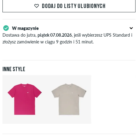
DODAJ DO LISTY ULUBIONYCH
S
44/46
88-93
75-80
88-93
M
48
94-99
81-86
94-99
W magazynie
L
50/52
100-106
87-93
100-106
Dostawa do jutra,
piątek 07.08.2026
, jeśli wybierzesz UPS Standard i
złożysz zamówienie w ciągu 9 godzin i 51 minut.
XL
54
107-113
94-100
107-113
Dotyczy tylko płatności natychmiastowych, takich jak karta
kredytowa lub PayPal. Dalsze informacje na temat
Wysyłka
&
Zapłata
.
XXL
56/58
114-120
101-107
114-120
Inne style
XXXL
60
121-127
108-114
121-127