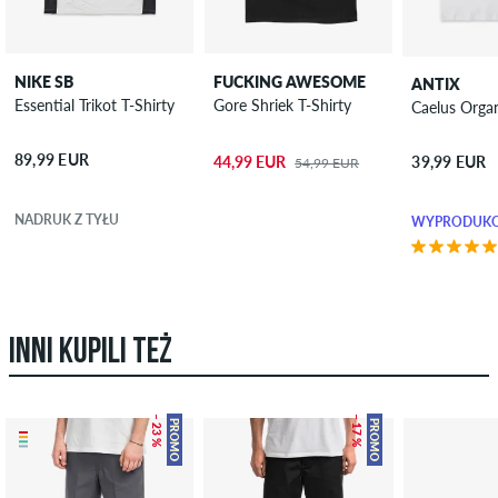
NIKE SB
FUCKING AWESOME
ANTIX
Essential Trikot T-Shirty
Gore Shriek T-Shirty
Caelus Organ
89,99 EUR
44,99 EUR
39,99 EUR
54,99 EUR
NADRUK Z TYŁU
WYPRODUKO
INNI KUPILI TEŻ
– 23 %
– 17 %
PROMO
PROMO