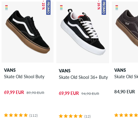
– 22 %
– 26 %
PROMO
PROMO
VANS
VANS
VANS
Skate Old Skool Buty
Skate Old S
Skate Old Skool 36+ Buty
84,90 EUR
69,99 EUR
89,90 EUR
69,99 EUR
94,90 EUR
(112)
(12)