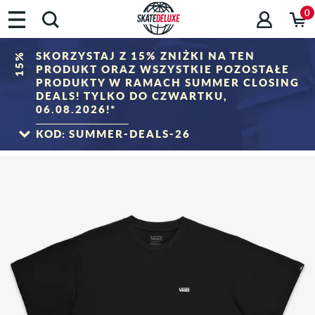
0
SKORZYSTAJ Z 15% ZNIŻKI NA TEN
15%
PRODUKT ORAZ WSZYSTKIE POZOSTAŁE
PRODUKTY W RAMACH SUMMER CLOSING
DEALS! TYLKO DO CZWARTKU,
06.08.2026!*
KOD:
SUMMER-DEALS-26
DO SUMMER CLOSING DEALS
*Ważny tylko do 06.08.2026, 23:59 (CEST)! Rabat zostanie odjęty od koszyka po
wprowadzeniu kodu zniżkowego. Rabat dotyczy tylko produktów z kategorii "Sale".
Kodu nie można łączyć z innymi kuponami rabatowymi.