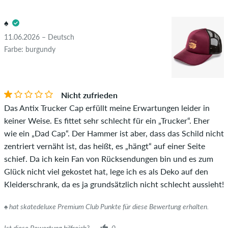
3.0
positive als auch negative Bewertungen. Bewertungen mit
♠️
beleidigenden oder obszönen Inhalten sowie Bewertungen,
die geltendes Recht oder Urheberrechte verletzen oder Spam
11.06.2026 – Deutsch
und Fremdwerbung enthalten, werden nicht veröffentlicht.
Farbe: burgundy
Die Sternebewertung des Artikels ist der Durchschnitt aller
STERNE
SORTIERUNG
Bewertungen.
Nicht zufrieden
Ob die Bewertung von einer Person stammt, die diesen
Das Antix Trucker Cap erfüllt meine Erwartungen leider in
Artikel wirklich gekauft hat, erkennst du am grünen Haken
keiner Weise. Es fittet sehr schlecht für ein „Trucker“. Eher
neben dem Namen mit dem Zusatz "Verifizierter Kauf". Bei
wie ein „Dad Cap“. Der Hammer ist aber, dass das Schild nicht
diesen Personen wurde der Kauf anhand ihrer Bestellungen
zentriert vernäht ist, das heißt, es „hängt“ auf einer Seite
überprüft. Bei Bewertungen ohne grünen Haken, können wir
schief. Da ich kein Fan von Rücksendungen bin und es zum
leider nicht garantieren, dass die Personen den Artikel
Glück nicht viel gekostet hat, lege ich es als Deko auf den
wirklich besitzen oder besessen haben.
Kleiderschrank, da es ja grundsätzlich nicht schlecht aussieht!
♠️ hat skatedeluxe Premium Club Punkte für diese Bewertung erhalten.
Ist diese Bewertung hilfreich?
0