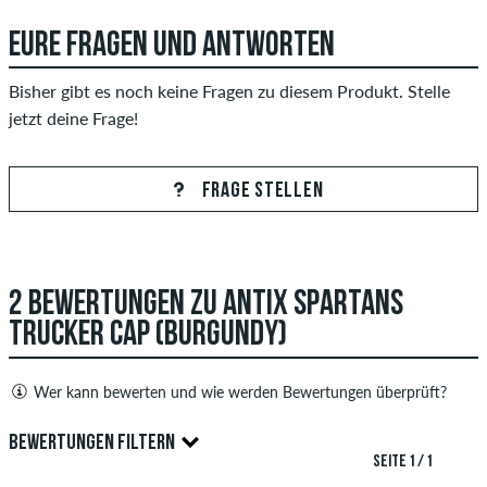
EURE FRAGEN UND ANTWORTEN
Bisher gibt es noch keine Fragen zu diesem Produkt. Stelle
jetzt deine Frage!
FRAGE STELLEN
2 BEWERTUNGEN ZU ANTIX SPARTANS
TRUCKER CAP (BURGUNDY)
Wer kann bewerten und wie werden Bewertungen überprüft?
Nur Personen mit einem skatedeluxe Kundenkonto können
BEWERTUNGEN FILTERN
Bewertungen abgeben. Diese werden erst nach unserer
SEITE 1 / 1
Überprüfung veröffentlicht. Wir veröffentlichen sowohl