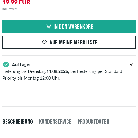
19,99 EUR
inkl. MwSt.
IN DEN WARENKORB
AUF MEINE MERKLISTE
Auf Lager.
Lieferung bis
Dienstag, 11.08.2026
, bei Bestellung per Standard
Priority bis Montag 12:00 Uhr.
Gilt nur für Sofortzahlungsweisen wie Kreditkarte oder PayPal.
Weitere Infos zu
Versand
&
Zahlung
.
BESCHREIBUNG
KUNDENSERVICE
PRODUKTDATEN