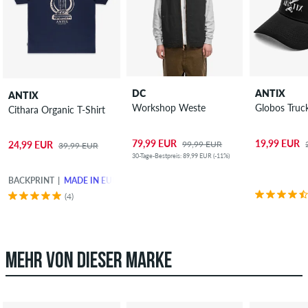
DC
ANTIX
ANTIX
Workshop Weste
Globos Truc
Cithara Organic T-Shirt
79,99 EUR
19,99 EUR
99,99 EUR
24,99 EUR
39,99 EUR
30-Tage-Bestpreis: 89,99 EUR (-11%)
BACKPRINT
MADE IN EUROPE
(4)
MEHR VON DIESER MARKE