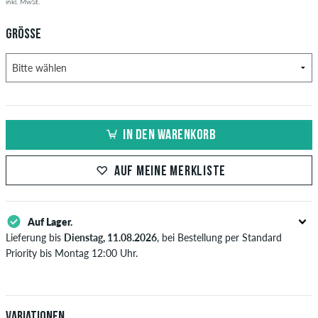
inkl. MwSt.
GRÖSSE
IN DEN WARENKORB
AUF MEINE MERKLISTE
Auf Lager.
Lieferung bis
Dienstag, 11.08.2026
, bei Bestellung per Standard
Priority bis Montag 12:00 Uhr.
Gilt nur für Sofortzahlungsweisen wie Kreditkarte oder PayPal.
Weitere Infos zu
Versand
&
Zahlung
.
Variationen