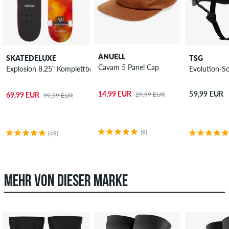
ANUELL
SKATEDELUXE
TSG
Cavam 5 Panel Cap
Explosion 8.25" Komplettboard
Evolution-S
14,99 EUR
59,99 EUR
29,99 EUR
69,99 EUR
99,99 EUR
(9)
(49)
MEHR VON DIESER MARKE