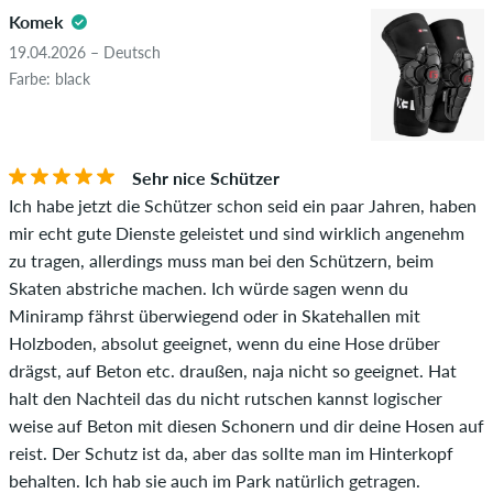
5.0
Komek
beleidigenden oder obszönen Inhalten sowie Bewertungen,
die geltendes Recht oder Urheberrechte verletzen oder Spam
19.04.2026 – Deutsch
und Fremdwerbung enthalten, werden nicht veröffentlicht.
Farbe: black
Die Sternebewertung des Artikels ist der Durchschnitt aller
STERNE
SORTIERUNG
Bewertungen.
Sehr nice Schützer
Ob die Bewertung von einer Person stammt, die diesen
Ich habe jetzt die Schützer schon seid ein paar Jahren, haben
Artikel wirklich gekauft hat, erkennst du am grünen Haken
mir echt gute Dienste geleistet und sind wirklich angenehm
neben dem Namen mit dem Zusatz "Verifizierter Kauf". Bei
zu tragen, allerdings muss man bei den Schützern, beim
diesen Personen wurde der Kauf anhand ihrer Bestellungen
Skaten abstriche machen. Ich würde sagen wenn du
überprüft. Bei Bewertungen ohne grünen Haken, können wir
Miniramp fährst überwiegend oder in Skatehallen mit
leider nicht garantieren, dass die Personen den Artikel
Holzboden, absolut geeignet, wenn du eine Hose drüber
wirklich besitzen oder besessen haben.
drägst, auf Beton etc. draußen, naja nicht so geeignet. Hat
halt den Nachteil das du nicht rutschen kannst logischer
weise auf Beton mit diesen Schonern und dir deine Hosen auf
reist. Der Schutz ist da, aber das sollte man im Hinterkopf
behalten. Ich hab sie auch im Park natürlich getragen.