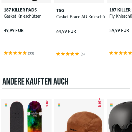
187 KILLER PADS
187 KILLER
TSG
Gasket Knieschützer
Fly Knieschü
Gasket Brace AD Knieschützer
49,99 EUR
59,99 EUR
64,99 EUR
(33)
(6)
ANDERE KAUFTEN AUCH
– 30 %
– 50 %