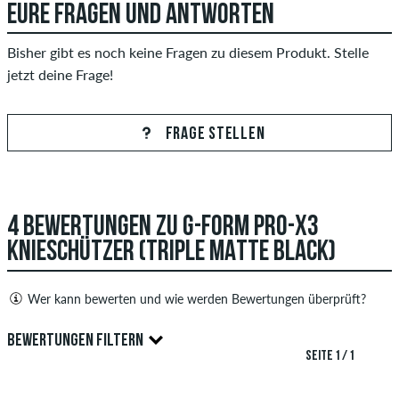
EURE FRAGEN UND ANTWORTEN
Bisher gibt es noch keine Fragen zu diesem Produkt. Stelle
jetzt deine Frage!
FRAGE STELLEN
4 BEWERTUNGEN ZU G-FORM PRO-X3
KNIESCHÜTZER (TRIPLE MATTE BLACK)
Wer kann bewerten und wie werden Bewertungen überprüft?
Nur Personen mit einem skatedeluxe Kundenkonto können
BEWERTUNGEN FILTERN
Bewertungen abgeben. Diese werden erst nach unserer
SEITE 1 / 1
Überprüfung veröffentlicht. Wir veröffentlichen sowohl
positive als auch negative Bewertungen. Bewertungen mit