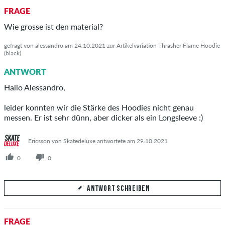
FRAGE
Wie grosse ist den material?
gefragt von alessandro am 24.10.2021 zur Artikelvariation Thrasher Flame Hoodie
(black)
ANTWORT
Hallo Alessandro,
leider konnten wir die Stärke des Hoodies nicht genau
messen. Er ist sehr dünn, aber dicker als ein Longsleeve :)
Ericsson von Skatedeluxe antwortete am 29.10.2021
0
0
ANTWORT SCHREIBEN
Deine Antwort
FRAGE
Beantworte hier die Frage von alessandro