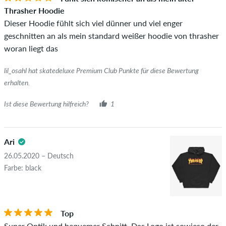
Ob die Bewertung von einer Person stammt, die diesen
Thrasher Hoodie
Artikel wirklich gekauft hat, erkennst du am grünen Haken
Dieser Hoodie fühlt sich viel dünner und viel enger
neben dem Namen mit dem Zusatz "Verifizierter Kauf". Bei
geschnitten an als mein standard weißer hoodie von thrasher
diesen Personen wurde der Kauf anhand ihrer Bestellungen
woran liegt das
überprüft. Bei Bewertungen ohne grünen Haken, können wir
leider nicht garantieren, dass die Personen den Artikel
lil_osahl hat skatedeluxe Premium Club Punkte für diese Bewertung
wirklich besitzen oder besessen haben.
erhalten.
Ist diese Bewertung hilfreich?
1
Ari
26.05.2020 – Deutsch
Farbe: black
Top
Super Optik und bequemer Schnitt. Das Logo ist sowieso der