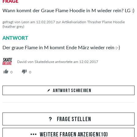
FRAGE
Beantworte hier die Frage von Malthe
Wann kommt der Graue Flame Hoodie in M wieder rein? LG :)
gefragt von Leon am 12.02.2017 zur Artikelvariation Thrasher Flame Hoodie
(heather grey)
ANTWORT
ANTWORT ABSCHICKEN
Der graue Flame in M kommt Ende März wieder rein :-)
David von Skatedeluxe antwortete am 12.02.2017
0
0
ANTWORT SCHREIBEN
Deine Antwort
Beantworte hier die Frage von Leon
FRAGE STELLEN
WEITERE FRAGEN ANZEIGEN(10)