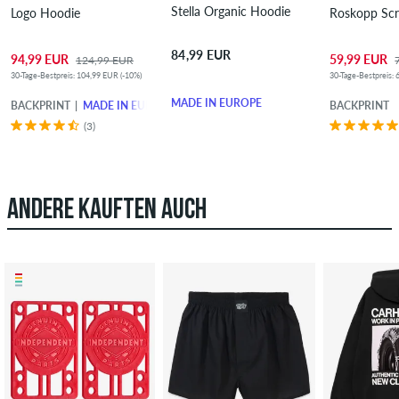
Stella Organic Hoodie
Logo Hoodie
Roskopp Scr
84,99 EUR
94,99 EUR
59,99 EUR
124,99 EUR
30-Tage-Bestpreis: 104,99 EUR (-10%)
30-Tage-Bestpreis: 
MADE IN EUROPE
BACKPRINT
MADE IN EUROPE
BACKPRINT
(3)
ANDERE KAUFTEN AUCH