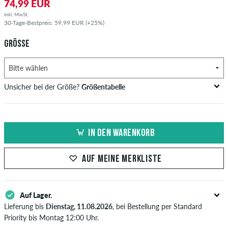
74,99 EUR
inkl. MwSt.
30-Tage-Bestpreis: 59,99 EUR (+25%)
GRÖSSE
Unsicher bei der Größe?
Größentabelle
Brustumfang
Taillenweite
Hüftumfang
US
EU
in cm
in cm
in cm
IN DEN WARENKORB
XS
42
82-87
69-74
82-87
AUF MEINE MERKLISTE
S
44/46
88-93
75-80
88-93
M
48
94-99
81-86
94-99
Auf Lager.
L
50/52
100-106
87-93
100-106
Lieferung bis
Dienstag, 11.08.2026
, bei Bestellung per Standard
Priority bis Montag 12:00 Uhr.
XL
54
107-113
94-100
107-113