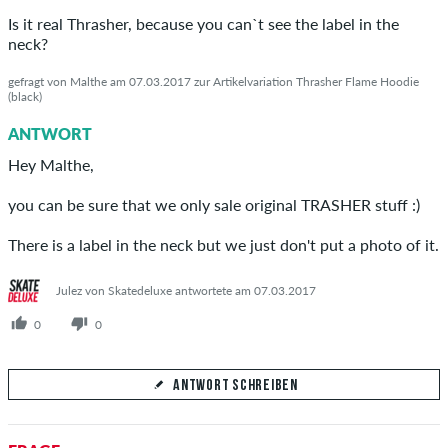
Is it real Thrasher, because you can`t see the label in the
neck?
gefragt von Malthe am 07.03.2017 zur Artikelvariation Thrasher Flame Hoodie
(black)
ANTWORT ABSCHICKEN
ANTWORT
Hey Malthe,
you can be sure that we only sale original TRASHER stuff :)
There is a label in the neck but we just don't put a photo of it.
Julez von Skatedeluxe antwortete am 07.03.2017
0
0
ANTWORT SCHREIBEN
Deine Antwort