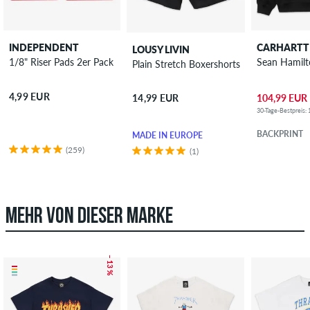
INDEPENDENT
CARHARTT
LOUSY LIVIN
1/8" Riser Pads 2er Pack
Sean Hamil
Plain Stretch Boxershorts
4,99 EUR
104,99 EUR
14,99 EUR
30-Tage-Bestpreis:
BACKPRINT
MADE IN EUROPE
(259)
(1)
MEHR VON DIESER MARKE
– 13 %