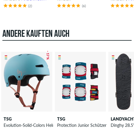
(2)
(6)
ANDERE KAUFTEN AUCH
– 17 %
TSG
TSG
LANDYACH
Evolution-Solid-Colors Helm Damen
Dinghy 28.5"
Protection Junior Schützer-Set Kinder