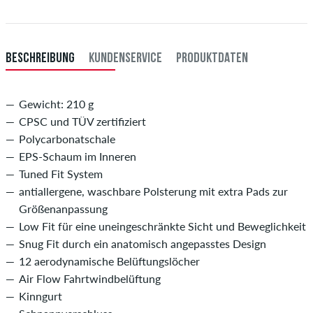
7 3/8
58,7
7 1/2
59,6
BESCHREIBUNG
KUNDENSERVICE
PRODUKTDATEN
7 5/8
60,6
8
63,5
Gewicht: 210 g
CPSC und TÜV zertifiziert
8 1/8
64,5
Polycarbonatschale
8 1/4
65,4
EPS-Schaum im Inneren
Tuned Fit System
8 3/8
66,4
antiallergene, waschbare Polsterung mit extra Pads zur
8 1/2
67,3
Größenanpassung
Low Fit für eine uneingeschränkte Sicht und Beweglichkeit
8 5/8
68,3
Snug Fit durch ein anatomisch angepasstes Design
Den Kopfumfang kannst du messen, indem du ein Maßband
12 aerodynamische Belüftungslöcher
ca. 1cm über dem Ohr um die breiteste Stelle des Kopfes
Air Flow Fahrtwindbelüftung
legst.
Kinngurt