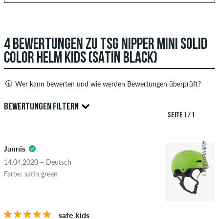
4 BEWERTUNGEN ZU TSG NIPPER MINI SOLID
COLOR HELM KIDS (SATIN BLACK)
Wer kann bewerten und wie werden Bewertungen überprüft?
Nur Personen mit einem skatedeluxe Kundenkonto können
BEWERTUNGEN FILTERN
Bewertungen abgeben. Diese werden erst nach unserer
SEITE 1 / 1
Überprüfung veröffentlicht. Wir veröffentlichen sowohl
5.0
positive als auch negative Bewertungen. Bewertungen mit
AUSVERKAUFT
Jannis
beleidigenden oder obszönen Inhalten sowie Bewertungen,
die geltendes Recht oder Urheberrechte verletzen oder Spam
14.04.2020 – Deutsch
und Fremdwerbung enthalten, werden nicht veröffentlicht.
Farbe: satin green
Die Sternebewertung des Artikels ist der Durchschnitt aller
STERNE
SORTIERUNG
Bewertungen.
safe kids