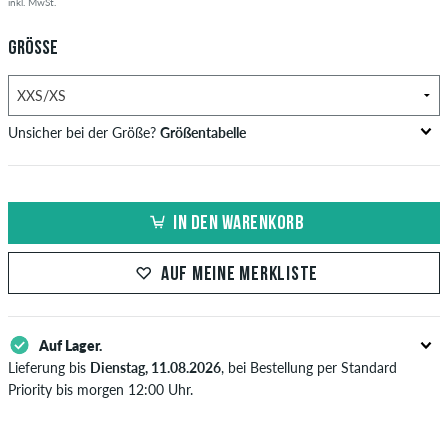
inkl. MwSt.
GRÖSSE
Unsicher bei der Größe?
Größentabelle
Größe
S/M
M/L
L/XL
IN DEN WARENKORB
Kopfumfang in cm
54-57
55,5-59
59-62
New Era Caps
AUF MEINE MERKLISTE
Größe
Kopfumfang in cm
Auf Lager.
7
55,8
Lieferung bis
Dienstag, 11.08.2026
, bei Bestellung per Standard
Priority bis morgen 12:00 Uhr.
7 1/8
56,8
Gilt nur für Sofortzahlungsweisen wie Kreditkarte oder PayPal.
Weitere Infos zu
7 1/4
Versand
57,7
&
Zahlung
.