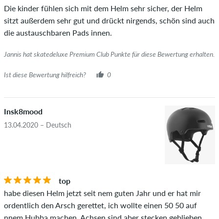
Ob die Bewertung von einer Person stammt, die diesen
Die kinder fühlen sich mit dem Helm sehr sicher, der Helm
Artikel wirklich gekauft hat, erkennst du am grünen Haken
sitzt außerdem sehr gut und drückt nirgends, schön sind auch
neben dem Namen mit dem Zusatz "Verifizierter Kauf". Bei
die austauschbaren Pads innen.
diesen Personen wurde der Kauf anhand ihrer Bestellungen
überprüft. Bei Bewertungen ohne grünen Haken, können wir
Jannis hat skatedeluxe Premium Club Punkte für diese Bewertung erhalten.
leider nicht garantieren, dass die Personen den Artikel
wirklich besitzen oder besessen haben.
Ist diese Bewertung hilfreich?
0
Insk8mood
13.04.2020 – Deutsch
top
habe diesen Helm jetzt seit nem guten Jahr und er hat mir
ordentlich den Arsch gerettet, ich wollte einen 50 50 auf
nnem Hubba machen, Achsen sind aber stecken geblieben,