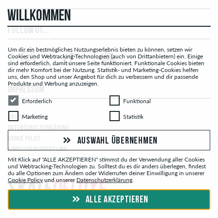
WILLKOMMEN
FOLLOW US...
Um dir ein bestmögliches Nutzungserlebnis bieten zu können, setzen wir
Cookies und Webtracking-Technologien (auch von Drittanbietern) ein. Einige
sind erforderlich, damit unsere Seite funktioniert. Funktionale Cookies bieten
dir mehr Komfort bei der Nutzung. Statistik- und Marketing-Cookies helfen
uns, den Shop und unser Angebot für dich zu verbessern und dir passende
Produkte und Werbung anzuzeigen.
IMPRESSUM
Erforderlich
Funktional
Erforderlich
Funktional
Marketing
Statistik
Marketing
Statistik
UNSERE AGB
DATENSCHUTZERKLÄRUNG
COOKIE POLICY
AUSWAHL ÜBERNEHMEN
HINWEISGEBERRICHTLINIE
Mit Klick auf "ALLE AKZEPTIEREN" stimmst du der Verwendung aller Cookies
und Webtracking-Technologien zu. Solltest du es dir anders überlegen, findest
du alle Optionen zum Ändern oder Widerrufen deiner Einwilligung in unserer
Cookie Policy
und unserer
Datenschutzerklärung
.
ALLE AKZEPTIEREN
© skatedeluxe.com Skateshop 2026