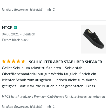
neben dem Namen mit dem Zusatz "Verifizierter Kauf". Bei
Ist diese Bewertung hilfreich?
2
diesen Personen wurde der Kauf anhand ihrer Bestellungen
überprüft. Bei Bewertungen ohne grünen Haken, können wir
leider nicht garantieren, dass die Personen den Artikel
HTCE
wirklich besitzen oder besessen haben.
04.05.2021 – Deutsch
Farbe: black black
SCHLICHTER ABER STABLIBER SNEAKER
Geiler Schuh um relaxt zu flanieren... Sohle stabil,
Oberflächenmaterial nur gut Wedda tauglich. Sprich ein
leichter Schuh zum ausgehen... Jedoch nicht zum skaten
geeignet....dafür wurde er auch nicht geschaffen.. Bless
HTCE hat skatedeluxe Premium Club Punkte für diese Bewertung erhalten.
Ist diese Bewertung hilfreich?
1