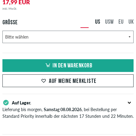
17,99 EUR
inkl. MwSt.
US
USW
EU
UK
GRÖSSE
IN DEN WARENKORB
AUF MEINE MERKLISTE
Auf Lager.
Lieferung bis morgen,
Samstag 08.08.2026
, bei Bestellung per
Standard Priority innerhalb der nächsten 17 Stunden und 22 Minuten.
Gilt nur für Sofortzahlungsweisen wie Kreditkarte oder PayPal.
Weitere Infos zu
Versand
&
Zahlung
.