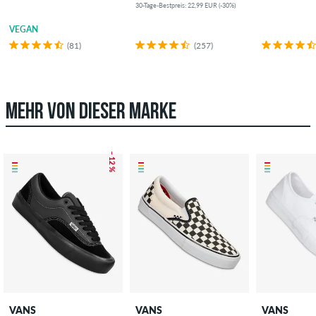
30-Tage-Bestpreis: 22,99 EUR (-30%)
VEGAN
(81)
(257)
MEHR VON DIESER MARKE
– 12 %
VANS
VANS
VANS