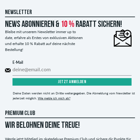
NEWSLETTER
News abonnieren &
10 %
Rabatt sichern!
Bleibe mit unserem Newsletter immer up to
date, erfahre als Erstes von exklusiven Aktionen
und erhalte 10 % Rabatt auf deine nächste
Bestellung!
E-Mail
JETZT ANMELDEN
Deine Daten werden nicht an Dritte weitergegeben. Die Abmeldung vom Newsletter ist
jederzeit möglich.
Wie melde ich mich ab?
PREMIUM CLUB
WIR BELOHNEN DEINE TREUE!
Werde jetzt Mitglied im skatedeluxe Premium Club und sichere dir Punkte für