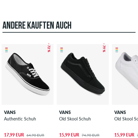
ANDERE KAUFTEN AUCH
– 72 %
– 79 %
VANS
VANS
VANS
Authentic Schuh
Old Skool Schuh
Old Skool S
17,99 EUR
15,99 EUR
15,99 EUR
64,90 EUR
74,90 EUR