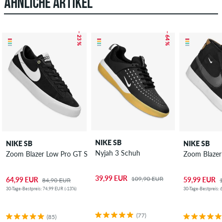
ÄHNLICHE ARTIKEL
– 23 %
– 64 %
NIKE SB
NIKE SB
NIKE SB
Nyjah 3 Schuh
Zoom Blazer Low Pro GT Schuh
Zoom Blaze
39,99 EUR
109,90 EUR
64,99 EUR
59,99 EUR
84,90 EUR
30-Tage-Bestpreis: 74,99 EUR (-13%)
30-Tage-Bestpreis: 
(77)
(85)