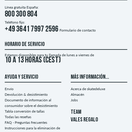
Línea gratuita España:
800 300 804
Teléfono fijo:
+49 3641 7997 2596
Formulario de contacto
HORARIO DE SERVICIO
Estamos disponibles para tu llamada de lunes a viernes de
10 a 13 horas (CEST)
AYUDA Y SERVICIO
MÁS INFORMACIÓN...
Envío
Acerca de skatedeluxe
Devolución & desistimiento
Almacén
Documento de información al
Jobs
consumidor sobre el desistimiento
Tabla conversión de tallas
TEAM
Todas las reseñas
VALES REGALO
FAQ - Preguntas frecuentes
Instrucciones para la eliminación de