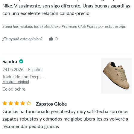
junto al nombre con las palabras "compra verificada". Para
Nike. Visualmente, son algo diferente. Unas buenas zapatillas
estas personas, la compra se verificó en función de sus
con una excelente relación calidad-precio.
pedidos. Para las reseñas sin una marca de verificación verde,
no podemos garantizar que la persona realmente sea
Steini has recibido los skatedeluxe Premium Club Points por esta reseña.
propietaria o haya sido propietaria del artículo.
¿Te ayudó esta opinión?
0
Sandra
24.05.2026 – Español
Traducido con Deepl –
Mostrar original
Color: ochre
Zapatos Globe
Gracias ha funcionado genial estoy muy satisfecha son unos
zapatos robustos y cómodos me globe uberalles os volveré a
recomendar pedido gracias