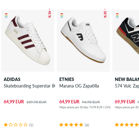
– 41 %
– 32 %
ADIDAS
ETNIES
Skateboarding Superstar 80 ADV Zapatilla
Marana OG Zapatilla
574 Vulc Zap
64,99 EUR
64,99 EUR
69,99 EUR
109,90 EUR
94,90 EUR
Mejor precio por 30 días: 74,99 EUR (-13%)
Mejor precio por 30
(1)
(6)