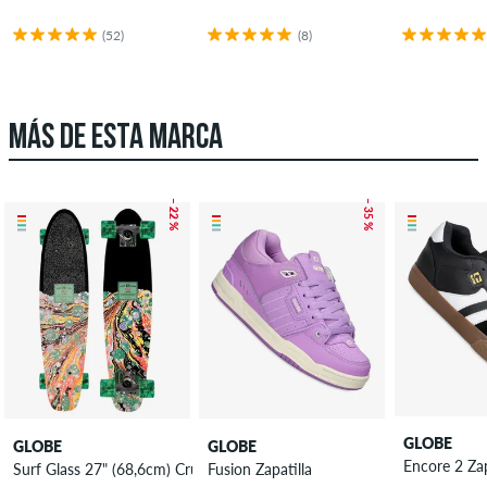
(52)
(8)
MÁS DE ESTA MARCA
– 22 %
– 35 %
GLOBE
GLOBE
GLOBE
Encore 2 Zap
Surf Glass 27" (68,6cm) Cruiser
Fusion Zapatilla