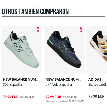
OTROS TAMBIÉN COMPRARON
– 11 %
– 20 %
NEW BALANCE NUMERIC
NEW BALANCE NUMERIC
ADIDAS
306 Zapatilla
574 Vulc Zapatilla
Skateboardin
99,90 EUR
79,99 EUR
79,99 EUR
89,90 EUR
99,90 EUR
Mejor precio por 30 días: 74,99 EUR (+7%)