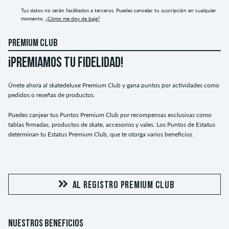
Tus datos no serán facilitados a terceros. Puedes cancelar tu suscripción en cualquier
momento.
¿Cómo me doy de baja?
PREMIUM CLUB
¡PREMIAMOS TU FIDELIDAD!
Únete ahora al skatedeluxe Premium Club y gana puntos por actividades como
pedidos o reseñas de productos.
Puedes canjear tus Puntos Premium Club por recompensas exclusivas como
tablas firmadas, productos de skate, accesorios y vales. Los Puntos de Estatus
determinan tu Estatus Premium Club, que te otorga varios beneficios.
AL REGISTRO PREMIUM CLUB
NUESTROS BENEFICIOS