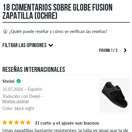
18 COMENTARIOS SOBRE GLOBE FUSION
ZAPATILLA (OCHRE)
¿Quién puede reseñar y cómo se verifican las reseñas?
Solo las personas con una cuenta de cliente de skatedeluxe
FILTRAR LAS OPINIONES
pueden crear reseñas. Estas se publicarán después de nuestra
PÁGINA 1 / 2
verificación. También es posible crear reseñas escritas. Estas
4.5
serán publicadas después de nuestra revisión. Publicamos
Reseñas internacionales
críticas tanto positivas como negativas. No se publicarán las
reseñas con contenido insultante u obsceno y las reseñas que
Steini
violen la ley aplicable o los derechos de autor, así como que
31.07.2026 – Español
contengan spam y publicidad de terceros. La clasificación por
ESTRELLAS
ORDENAR
Traducido con Deepl –
estrellas de un artículo muestra el promedio de todas las
Mostrar original
clasificaciones.
Color: black night
Si la reseña es de una persona que realmente compró ese
El corte y el ajuste son buenos
artículo, puedes saberlo por la marca de verificación verde
Unas zapatillas bastante resistentes; la talla es igual que la de