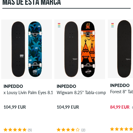
MÁS DE ESTA MARCA
INPEDDO
INPEDDO
INPEDDO
Forest 8" Ta
x Lousy Livin Palm Eyes 8.125" Tabla-completa
Wigwam 8.25" Tabla-completa
84,99 EUR
104,99 EUR
104,99 EUR
(5)
(2)