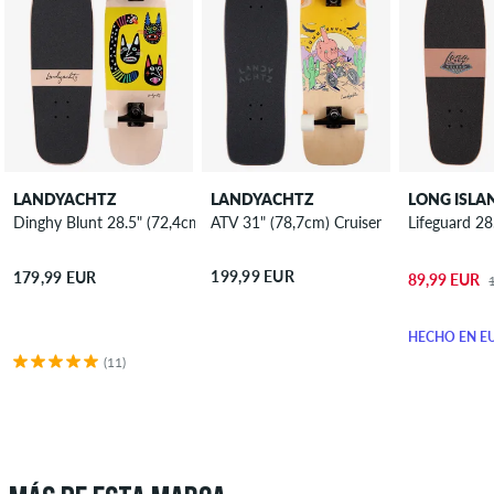
LANDYACHTZ
LANDYACHTZ
LONG ISLA
ATV 31" (78,7cm) Cruiser
Dinghy Blunt 28.5" (72,4cm) Cruiser
Lifeguard 28
199,99 EUR
179,99 EUR
89,99 EUR
HECHO EN E
(11)