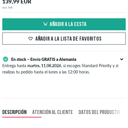
139,99 EUR
incl. IVA
AÑADIR A LA CESTA
AÑADIR A LA LISTA DE FAVORITOS
En stock – Envío GRATIS a Alemania
Entrega hasta
martes, 11.08.2026
, si escoges Standard Priority y si
realizas tu pedido hasta el lunes a las 12:00 horas.
Sólo aplicable para formas de pago instantáneas como tarjeta de
crédito y PayPal. Más información sobre
Envío
y
Pago
.
DESCRIPCIÓN
ATENCIÓN AL CLIENTE
DATOS DEL PRODUCTO