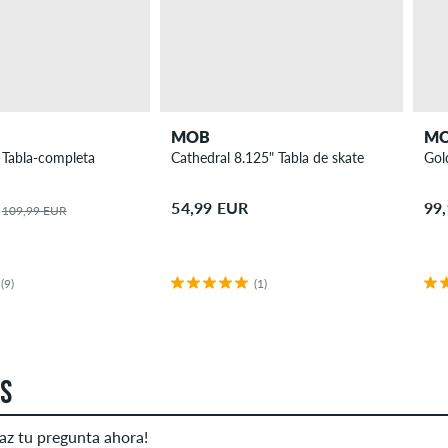
MOB
M
 Tabla-completa
Cathedral 8.125" Tabla de skate
Gol
54,99 EUR
99
109,99 EUR
(9)
(1)
AS
az tu pregunta ahora!