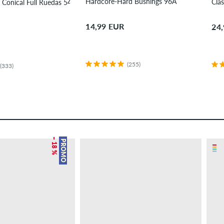
Hardcore-Hard Bushings 96A
Clas
 Conical Full Ruedas 54 mm 101A Pack de 4
14,99 EUR
24
(255)
(333)
– 18 %
PROMO