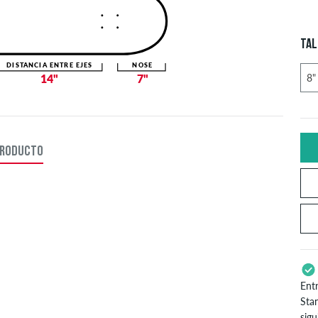
TAL
DISTANCIA ENTRE EJES
NOSE
14"
7"
PRODUCTO
Ent
Stan
sig