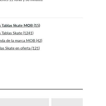
o aplicable para formas de pago instantáneas como
jeta de crédito y PayPal. Más información sobre
Envío
y
o
.
 Tablas Skate MOB (15)
 Tablas Skate (1241)
nda de la marca MOB (42)
las Skate en oferta (121)