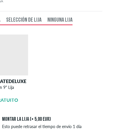
IVA
A
SELECCIÓN DE LIJA
NINGUNA LIJA
KATEDELUXE
SKATEDELUXE
n 9" Lija
Lija - Montaje
RATUITO
5,00 EUR
Montar la lija (+ 5,00 EUR)
Esto puede retrasar el tiempo de envío 1 día