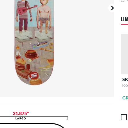
incl. 
LIJ
S
Ico
G
31.875"
LARGO