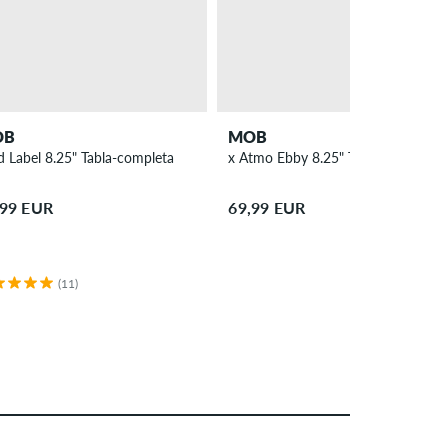
OB
MOB
d Label 8.25" Tabla-completa
x Atmo Ebby 8.25" Tabla de skate
,99 EUR
69,99 EUR
(11)