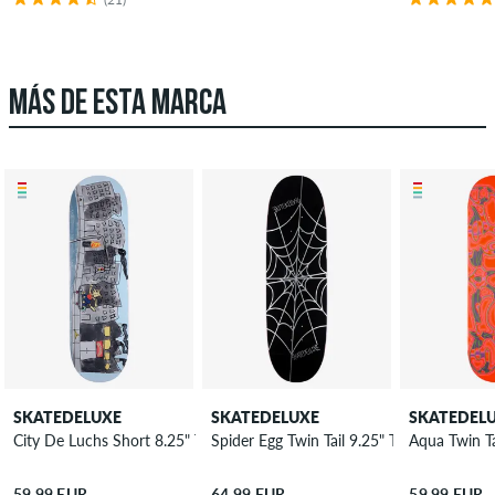
MÁS DE ESTA MARCA
SKATEDELUXE
SKATEDELUXE
SKATEDEL
City De Luchs Short 8.25" Tabla de skate
Spider Egg Twin Tail 9.25" Tabla de skate
Aqua Twin Ta
59,99 EUR
64,99 EUR
59,99 EUR