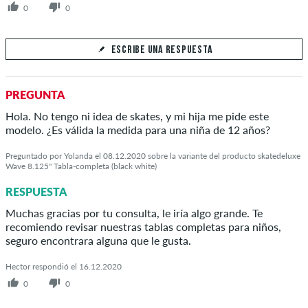
0
0
ESCRIBE UNA RESPUESTA
Tu respuesta
PREGUNTA
Responde la pregunta de andrea aquí
Hola. No tengo ni idea de skates, y mi hija me pide este
modelo. ¿Es válida la medida para una niña de 12 años?
Preguntado por Yolanda el 08.12.2020 sobre la variante del producto skatedeluxe
Wave 8.125" Tabla-completa (black white)
ENVIAR RESPUESTA
RESPUESTA
Muchas gracias por tu consulta, le iría algo grande. Te
recomiendo revisar nuestras tablas completas para niños,
seguro encontrara alguna que le gusta.
Hector respondió el 16.12.2020
0
0