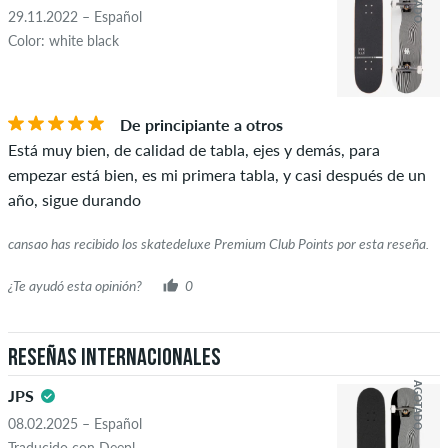
reseñas con contenido insultante u obsceno y las reseñas que
29.11.2022 – Español
violen la ley aplicable o los derechos de autor, así como que
Color: white black
contengan spam y publicidad de terceros. La clasificación por
ESTRELLAS
ORDENAR
estrellas de un artículo muestra el promedio de todas las
clasificaciones.
De principiante a otros
Está muy bien, de calidad de tabla, ejes y demás, para
Si la reseña es de una persona que realmente compró ese
empezar está bien, es mi primera tabla, y casi después de un
artículo, puedes saberlo por la marca de verificación verde
año, sigue durando
junto al nombre con las palabras "compra verificada". Para
estas personas, la compra se verificó en función de sus
cansao has recibido los skatedeluxe Premium Club Points por esta reseña.
pedidos. Para las reseñas sin una marca de verificación verde,
no podemos garantizar que la persona realmente sea
¿Te ayudó esta opinión?
0
propietaria o haya sido propietaria del artículo.
Reseñas internacionales
AGOTADO
JPS
08.02.2025 – Español
Traducido con Deepl –