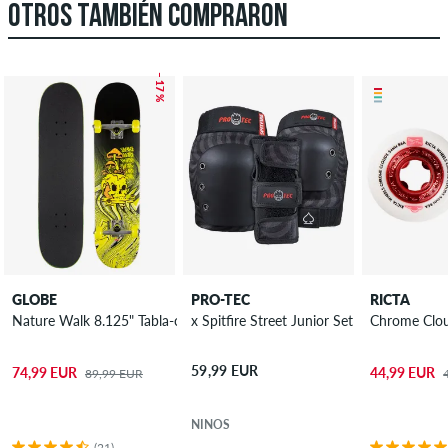
OTROS TAMBIÉN COMPRARON
– 17 %
GLOBE
PRO-TEC
RICTA
Nature Walk 8.125" Tabla-completa
Chrome Clo
x 
59,99 EUR
74,99 EUR
44,99 EUR
89,99 EUR
NIÑOS
(21)