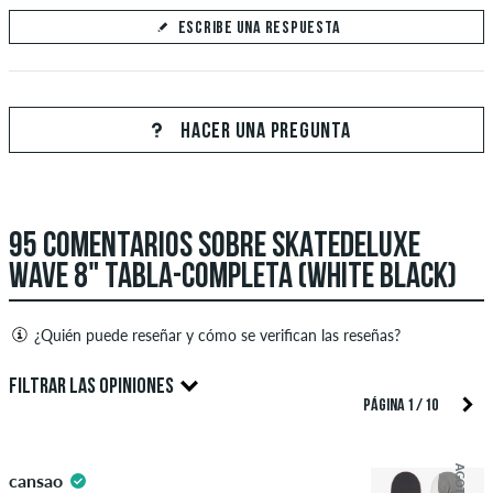
ESCRIBE UNA RESPUESTA
Tu respuesta
Responde la pregunta de Yolanda aquí
HACER UNA PREGUNTA
95 COMENTARIOS SOBRE SKATEDELUXE
ENVIAR RESPUESTA
WAVE 8" TABLA-COMPLETA (WHITE BLACK)
¿Quién puede reseñar y cómo se verifican las reseñas?
Solo las personas con una cuenta de cliente de skatedeluxe
FILTRAR LAS OPINIONES
pueden crear reseñas. Estas se publicarán después de nuestra
PÁGINA 1 / 10
verificación. También es posible crear reseñas escritas. Estas
4.5
serán publicadas después de nuestra revisión. Publicamos
AGOTADO
cansao
críticas tanto positivas como negativas. No se publicarán las