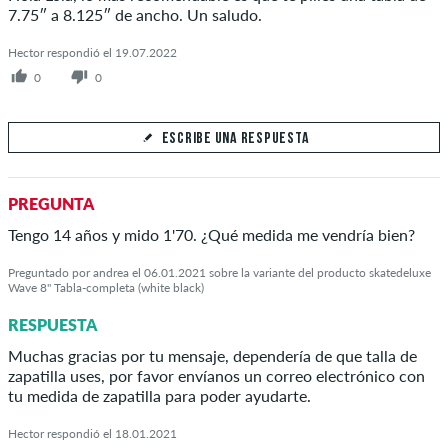
7.75″ a 8.125″ de ancho. Un saludo.
Hector respondió el 19.07.2022
0
0
ESCRIBE UNA RESPUESTA
Tu respuesta
PREGUNTA
Responde la pregunta de Lola aquí
Tengo 14 años y mido 1'70. ¿Qué medida me vendría bien?
Preguntado por andrea el 06.01.2021 sobre la variante del producto skatedeluxe
Wave 8" Tabla-completa (white black)
RESPUESTA
ENVIAR RESPUESTA
Muchas gracias por tu mensaje, dependería de que talla de
zapatilla uses, por favor envíanos un correo electrónico con
tu medida de zapatilla para poder ayudarte.
Hector respondió el 18.01.2021