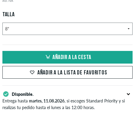
incl. IVA
TALLA
AÑADIR A LA CESTA
AÑADIR A LA LISTA DE FAVORITOS
Disponible.
Entrega hasta
martes, 11.08.2026
, si escoges Standard Priority y si
realizas tu pedido hasta el lunes a las 12:00 horas.
Sólo aplicable para formas de pago instantáneas como tarjeta de
crédito y PayPal. Más información sobre
Envío
y
Pago
.