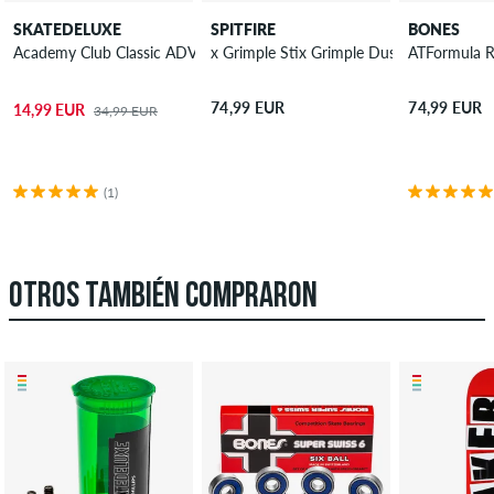
SKATEDELUXE
SPITFIRE
BONES
Academy Club Classic ADV Ruedas 54 mm 100A Pack de 4
x Grimple Stix Grimple Dust Sapphires 
ATFormula R
74,99 EUR
74,99 EUR
14,99 EUR
34,99 EUR
(1)
OTROS TAMBIÉN COMPRARON