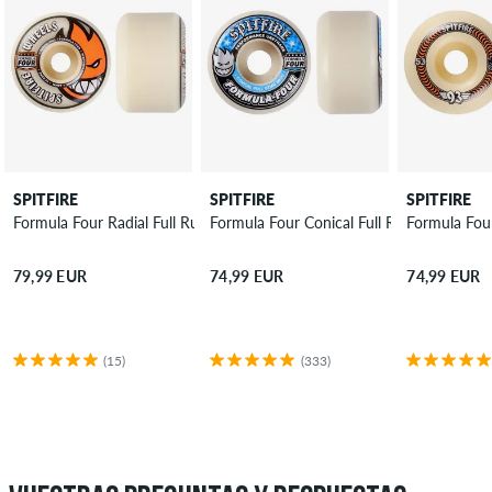
SPITFIRE
SPITFIRE
SPITFIRE
Formula Four Radial Full Ruedas 60 mm 99A Pack de 4
Formula Four Conical Full Ruedas 52 mm
Formula Fou
79,99 EUR
74,99 EUR
74,99 EUR
(15)
(333)