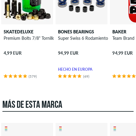
SKATEDELUXE
BONES BEARINGS
BAKER
Premium Bolts 7/8" Tornillos Cabeza Phillips (cruz)
Super Swiss 6 Rodamientos
Team Brand 
4,99 EUR
94,99 EUR
94,99 EUR
HECHO EN EUROPA
(579)
(49)
MÁS DE ESTA MARCA