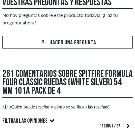
VUESTRAS PREGUNTAS Y RESPUESTAS
No hay preguntas sobre este producto todavía. ¡Haz tu
pregunta ahora!
HACER UNA PREGUNTA
261 COMENTARIOS SOBRE SPITFIRE FORMULA
FOUR CLASSIC RUEDAS (WHITE SILVER) 54
MM 101A PACK DE 4
¿Quién puede reseñar y cómo se verifican las reseñas?
Solo las personas con una cuenta de cliente de skatedeluxe
FILTRAR LAS OPINIONES
pueden crear reseñas. Estas se publicarán después de nuestra
PÁGINA 1 / 27
verificación. También es posible crear reseñas escritas. Estas