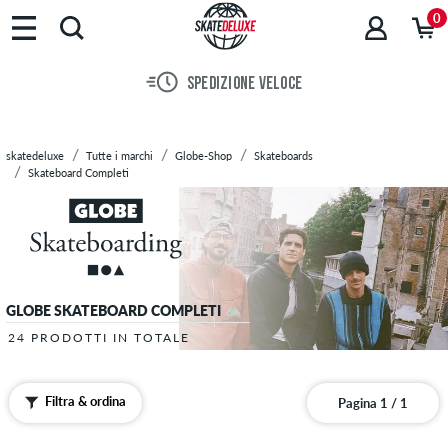
Marchi
0
Skateboards
Scarpe
SPEDIZIONE VELOCE
Abbigliamento
Accessori
Novità
skatedeluxe
Tutte i marchi
Globe-Shop
Skateboards
Sale
Skateboard Completi
GLOBE SKATEBOARD COMPLETI
24 PRODOTTI IN TOTALE
Filtra & ordina
Pagina 1 / 1