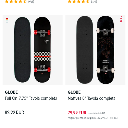
(96)
(14)
– 11 %
GLOBE
GLOBE
Full On 7.75" Tavola completa
Natives 8" Tavola completa
89,99 EUR
79,99 EUR
89,99 EUR
Miglior prezzo in 30 giorni: 69,99 EUR (+14%)