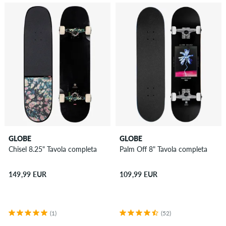
GLOBE
GLOBE
Chisel 8.25" Tavola completa
Palm Off 8" Tavola completa
149,99 EUR
109,99 EUR
(1)
(52)