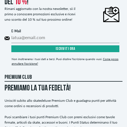
del
10 %
!
Rimani aggiornato con la nostra newsletter, sii il
primo a conoscere promozioni esclusive e ricevi
uno sconto del 10 % sul tuo prossimo ordine!
E-Mail
ISCRIVITI ORA
Non inoltreremo i tuoi dati a terzi. Puoi disdire l'iscrizione quando vuoi.
Come posso
annullare l'iscrizione?
PREMIUM CLUB
PREMIAMO LA TUA FEDELTÀ!
Unisciti subito allo skatedeluxe Premium Club e guadagna punti per attività
come ordini o recensioni di prodotti.
Puoi scambiare i tuoi punti Premium Club con premi esclusivi come tavole
firmate, articoli da skate, accessori e buoni. I Punti Status determinano il tuo