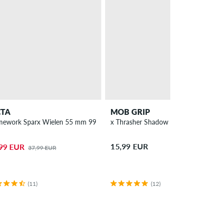
CTA
MOB GRIP
mework Sparx Wielen 55 mm 99A 4 Pack
x Thrasher Shadow Mag 9" Griptap
15,99 EUR
99 EUR
37,99 EUR
(11)
(12)