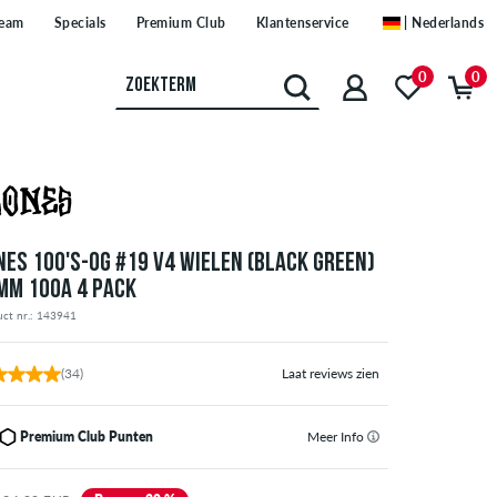
eam
Specials
Premium Club
Klantenservice
| Nederlands
0
0
NES 100'S-OG #19 V4 WIELEN (BLACK GREEN)
MM 100A 4 PACK
uct nr.: 143941
(34)
Laat reviews zien
Premium Club Punten
Meer Info