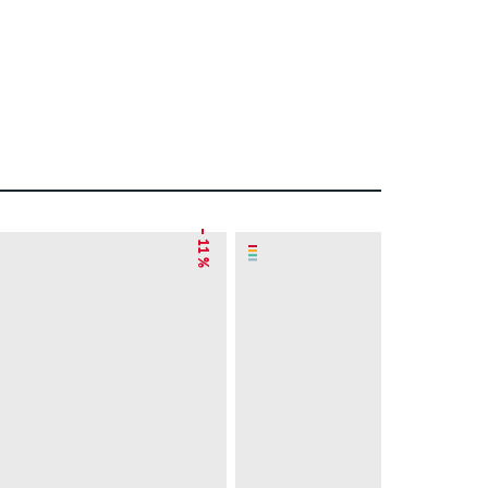
– 11 %
– 50 %