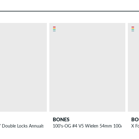
BONES
BO
7A 4 Pack
7 Double Locks Annuals Wielen 54 mm 99A 4 Pack
100's-OG #4 V5 Wielen 54mm 100A 4 Pack
X F