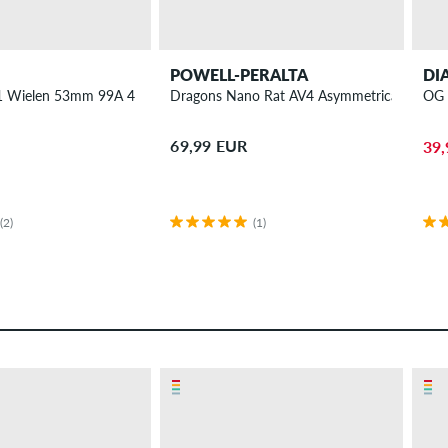
POWELL-PERALTA
DI
1 Wielen 53mm 99A 4 Pack
Dragons Nano Rat AV4 Asymmetrical Mediu
OG 
69,99 EUR
39,
(2)
(1)