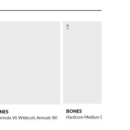
BONES
NES
Hardcore-Medium Bushings 91A
ormula V6 Widecuts Annuals Wielen 55 mm 99A 4 Pack