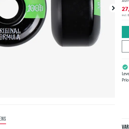
AVP
27
incl.
Lev
Prio
Enke
zoal
inf
ENS
Var