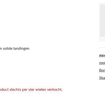
n solide landingen
mee
mee
Bon
Ska
oduct slechts per vier wielen verkocht.