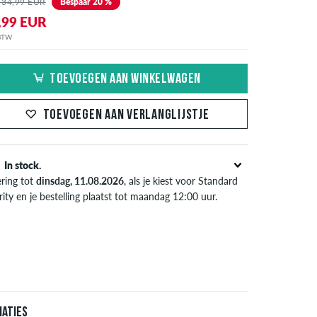
 34,99 EUR
Bespaar 20 %
,99 EUR
 BTW
TOEVOEGEN AAN WINKELWAGEN
TOEVOEGEN AAN VERLANGLIJSTJE
In stock.
ering tot
dinsdag, 11.08.2026
, als je kiest voor Standard
rity en je bestelling plaatst tot maandag 12:00 uur.
l van toepassing bij de directe betalingsmogelijkheden
s credit card, iDeal, Bancontact of PayPal. Meer
ormatie over
Verzenden
&
Betaling
.
iaties