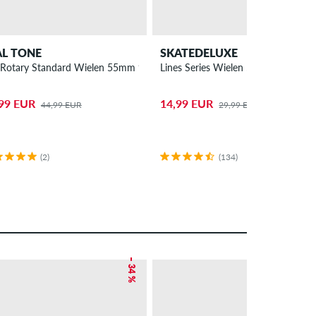
AL TONE
SKATEDELUXE
m Ride Wielen 52 mm 88A 4 Pack
Rotary Standard Wielen 55mm 99A 4 Pack
Lines Series Wielen 55mm 100A 4 
99 EUR
14,99 EUR
44,99 EUR
29,99 EUR
(2)
(134)
– 34 %