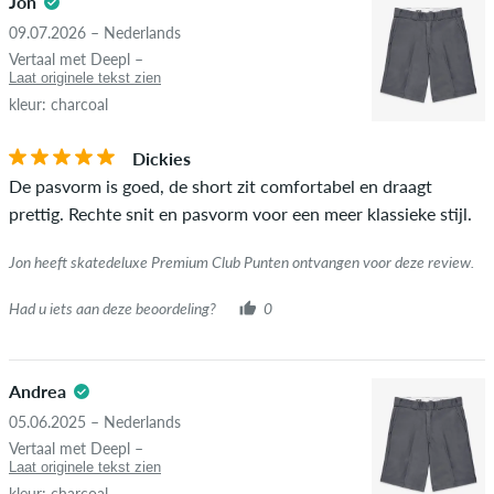
Jon
niet gepubliceerd. De sterbeoordeling van een item geeft het
09.07.2026 – Nederlands
gemiddelde van alle beoordelingen weer.
STERREN
SORTEER OP
Vertaal met Deepl –
Laat originele tekst zien
Als de recensie afkomstig is van een persoon die dit artikel
kleur: charcoal
daadwerkelijk heeft gekocht, kun je dit zien aan het groene
vinkje naast de naam met de woorden "geverifieerde
Dickies
aankoop". Voor deze mensen werd de aankoop geverifieerd op
De pasvorm is goed, de short zit comfortabel en draagt
basis van hun bestellingen. Voor beoordelingen zonder een
prettig. Rechte snit en pasvorm voor een meer klassieke stijl.
groen vinkje kunnen we niet garanderen dat de persoon het
item echt bezit of heeft gehad.
Jon heeft skatedeluxe Premium Club Punten ontvangen voor deze review.
Had u iets aan deze beoordeling?
0
Andrea
05.06.2025 – Nederlands
Vertaal met Deepl –
Laat originele tekst zien
kleur: charcoal