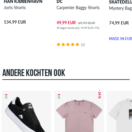
HAN KJØBENHAVN
DC
SKATEDEL
Jorts Shorts
Carpenter Baggy Shorts
Mystery Bag
134,99 EUR
49,99 EUR
74,99 EUR
69,99 EUR
30 dagen beste prijs: 54,99 EUR (-9%)
MADE IN EU
(2)
ANDERE KOCHTEN OOK
– 24 %