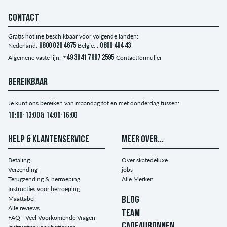
CONTACT
Gratis hotline beschikbaar voor volgende landen:
Nederland:
0800 020 4675
België: :
0800 494 43
Algemene vaste lijn:
+49 3641 7997 2595
Contactformulier
BEREIKBAAR
Je kunt ons bereiken van maandag tot en met donderdag tussen:
10:00-13:00 & 14:00-16:00
HELP & KLANTENSERVICE
MEER OVER...
Betaling
Over skatedeluxe
Verzending
jobs
Terugzending & herroeping
Alle Merken
Instructies voor herroeping
Maattabel
BLOG
Alle reviews
TEAM
FAQ - Veel Voorkomende Vragen
CADEAUBONNEN