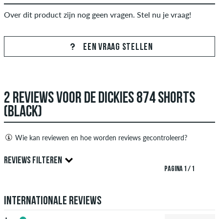
Over dit product zijn nog geen vragen. Stel nu je vraag!
EEN VRAAG STELLEN
2 REVIEWS VOOR DE DICKIES 874 SHORTS
(BLACK)
Wie kan reviewen en hoe worden reviews gecontroleerd?
Alleen mensen met een skatedeluxe klant account kunnen
REVIEWS FILTEREN
reviews aanmaken. Ze worden gepubliceerd na onze controle.
PAGINA 1 / 1
We publiceren zowel positieve als negatieve recensies.
5.0
Recensies met beledigende of obscene inhoud en recensies
Internationale reviews
die de toepasselijke wetgeving of auteursrechten schenden
en die spam en advertenties van derden bevatten, worden