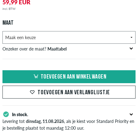
59,99 EUR
incl. BTW
MAAT
Onzeker over de maat?
Maattabel
US
Inch-Breedte (W)
Taille Omtrek in cm
TOEVOEGEN AAN WINKELWAGEN
XXS
26-27
66-69
XS
28-29
71-73,5
TOEVOEGEN AAN VERLANGLIJSTJE
S
30-31
76-78,5
In stock.
M
32-33
81-83,5
Levering tot
dinsdag, 11.08.2026
, als je kiest voor Standard Priority en
L
34
86
je bestelling plaatst tot maandag 12:00 uur.
Enkel van toepassing bij de directe betalingsmogelijkheden zoals credit