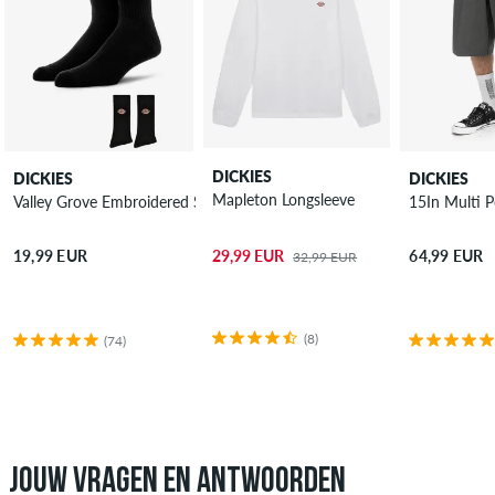
DICKIES
DICKIES
DICKIES
Mapleton Longsleeve
Valley Grove Embroidered Sokken 3 Pack
15In Multi 
29,99 EUR
19,99 EUR
64,99 EUR
32,99 EUR
(8)
(74)
JOUW VRAGEN EN ANTWOORDEN