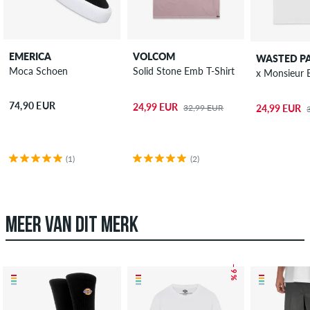
EMERICA
VOLCOM
WASTED PA
Moca Schoen
Solid Stone Emb T-Shirt
x Monsieur 
74,90 EUR
24,99 EUR
32,99 EUR
24,99 EUR
(1)
(2)
MEER VAN DIT MERK
– 9 %