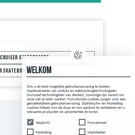
groene vinkje naast de naam met de woorden
ordelingen zonder een groen vinkje kunnen we niet
 CRUISER SKATEBOARDS
WELKOM
R SKATEBOARDS TE KOOP
Om u de best mogelijke gebruikerservaring te bieden,
implementeren we cookies en webtrackingtechnologieën
(inclusief technologieën van derden). Sommige zijn vereist om
onze site te laten werken. Functionele cookies zorgen voor een
gemakkelijkere gebruikerservaring. Statistische- en Marketing
cookies helpen ons de shop en ons aanbod te verbeteren en u
relevante producten en advertenties te tonen.
Verplicht
Functioneel
Verplicht
Functioneel
Marketing
Statistieken
Marketing
Statistieken