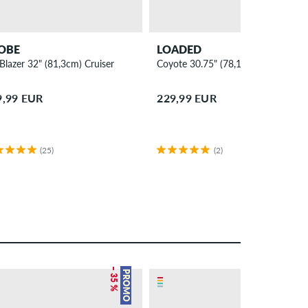
OBE
LOADED
 Blazer 32" (81,3cm) Cruiser
Coyote 30.75" (78,1cm) Cruiser
9,99 EUR
229,99 EUR
(25)
(2)
– 35 %
– 38 %
PROMO
PROMO