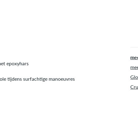
mee
met epoxyhars
mee
Glo
ole tijdens surfachtige manoeuvres
Cru