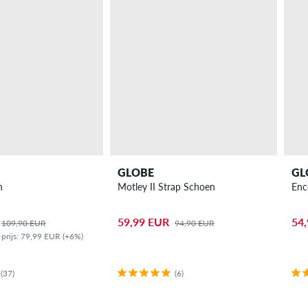
GLOBE
GL
n
Motley II Strap Schoen
Enc
59,99 EUR
54
109,90 EUR
94,90 EUR
 prijs: 79,99 EUR (+6%)
(37)
(6)