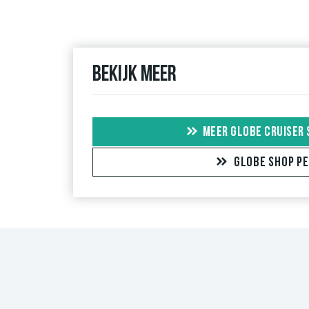
Als de recensie afkomstig is van een persoon die d
"geverifieerde aankoop". Voor deze mensen werd d
garanderen dat de persoon het item echt bezit of 
Bekijk meer
MEER GLOBE CRUISER
GLOBE SHOP PE