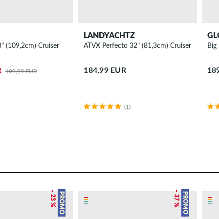
LANDYACHTZ
GL
" (109,2cm) Cruiser
ATVX Perfecto 32" (81,3cm) Cruiser
Big
184,99 EUR
18
R
199,99 EUR
(1)
– 23 %
– 37 %
PROMO
PROMO