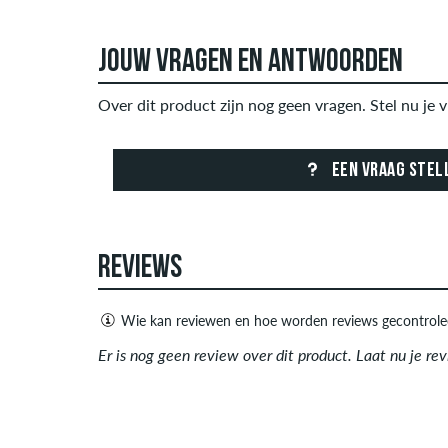
JOUW VRAGEN EN ANTWOORDEN
Over dit product zijn nog geen vragen. Stel nu je v
EEN VRAAG STEL
REVIEWS
Wie kan reviewen en hoe worden reviews gecontrole
Alleen mensen met een skatedeluxe klant account
Er is nog geen review over dit product. Laat nu je re
negatieve recensies. Recensies met beledigende o
advertenties van derden bevatten, worden niet ge