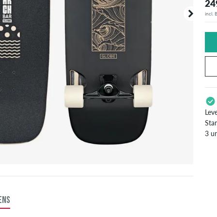
24
incl.
Lev
Stan
3 u
Enke
zoal
inf
ENS