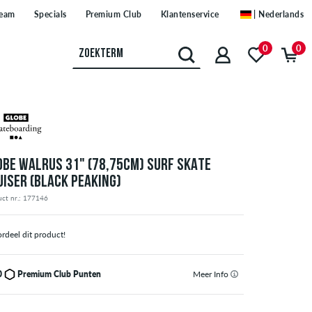
eam
Specials
Premium Club
Klantenservice
| Nederlands
0
0
OBE WALRUS 31" (78,75CM) SURF SKATE
UISER (BLACK PEAKING)
uct nr.: 177146
rdeel dit product!
0
Premium Club Punten
Meer Info