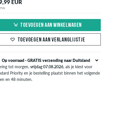
9,99 EUR
 BTW
TOEVOEGEN AAN WINKELWAGEN
TOEVOEGEN AAN VERLANGLIJSTJE
Op voorraad - GRATIS verzending naar Duitsland
ering tot morgen,
vrijdag 07.08.2026
, als je kiest voor
dard Priority en je bestelling plaatst binnen het volgende
ren en 48 minuten.
l van toepassing bij de directe betalingsmogelijkheden
s credit card, iDeal, Bancontact of PayPal. Meer
ormatie over
Verzenden
&
Betaling
.