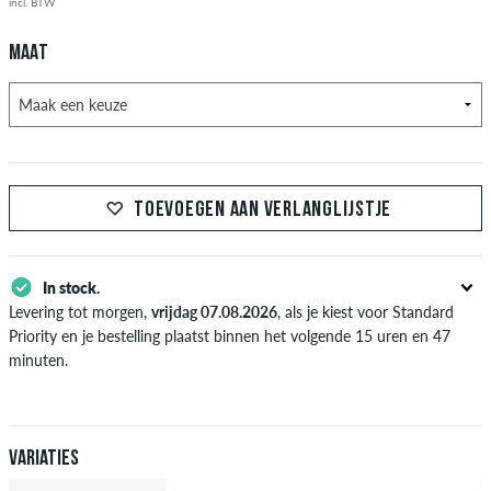
incl. BTW
MAAT
TOEVOEGEN AAN VERLANGLIJSTJE
In stock.
Levering tot morgen,
vrijdag 07.08.2026
, als je kiest voor Standard
Priority en je bestelling plaatst binnen het volgende 15 uren en 47
minuten.
Enkel van toepassing bij de directe betalingsmogelijkheden zoals credit
card, iDeal, Bancontact of PayPal. Meer informatie over
Verzenden
&
Betaling
.
Variaties