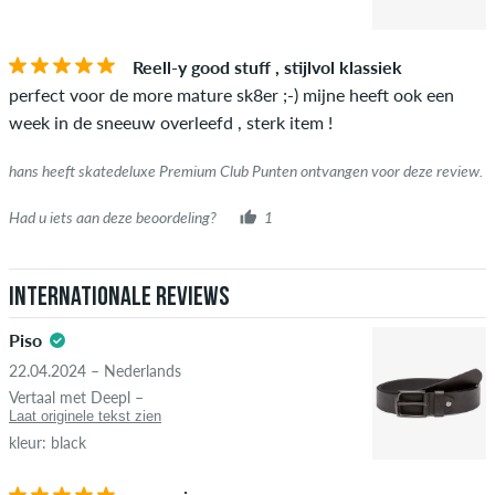
STERREN
SORTEER OP
Als de recensie afkomstig is van een persoon die dit artikel
Reell-y good stuff , stijlvol klassiek
daadwerkelijk heeft gekocht, kun je dit zien aan het groene
perfect voor de more mature sk8er ;-) mijne heeft ook een
vinkje naast de naam met de woorden "geverifieerde
week in de sneeuw overleefd , sterk item !
aankoop". Voor deze mensen werd de aankoop geverifieerd op
basis van hun bestellingen. Voor beoordelingen zonder een
hans heeft skatedeluxe Premium Club Punten ontvangen voor deze review.
groen vinkje kunnen we niet garanderen dat de persoon het
item echt bezit of heeft gehad.
Had u iets aan deze beoordeling?
1
Internationale reviews
Piso
22.04.2024 – Nederlands
Vertaal met Deepl –
Laat originele tekst zien
kleur: black