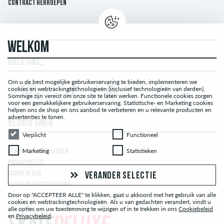
Contract herroepen
WELKOM
VOLG ONS…
Om u de best mogelijke gebruikerservaring te bieden, implementeren we
cookies en webtrackingtechnologieën (inclusief technologieën van derden).
Sommige zijn vereist om onze site te laten werken. Functionele cookies zorgen
voor een gemakkelijkere gebruikerservaring. Statistische- en Marketing cookies
helpen ons de shop en ons aanbod te verbeteren en u relevante producten en
advertenties te tonen.
BEDRIJFSINFO
Verplicht
Functioneel
Verplicht
Functioneel
Marketing
Statistieken
Marketing
Statistieken
ALGEMENE VOORWAARDEN
PRIVACYBELEID
COOKIE BELEID
VERANDER SELECTIE
KLOKKENLUIDERSREGELING
Door op "ACCEPTEER ALLE" te klikken, gaat u akkoord met het gebruik van alle
cookies en webtrackingtechnologieën. Als u van gedachten verandert, vindt u
alle opties om uw toestemming te wijzigen of in te trekken in ons
Cookiebeleid
en
Privacybeleid
.