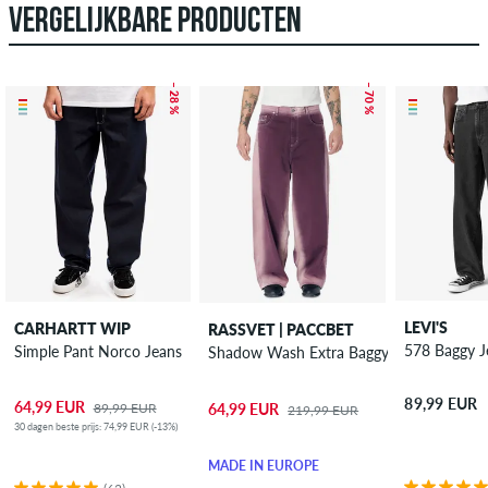
VERGELIJKBARE PRODUCTEN
– 28 %
– 70 %
LEVI'S
CARHARTT WIP
RASSVET | PACCBET
578 Baggy J
Simple Pant Norco Jeans
Shadow Wash Extra Baggy Denim Jeans
89,99 EUR
64,99 EUR
64,99 EUR
89,99 EUR
219,99 EUR
30 dagen beste prijs: 74,99 EUR (-13%)
MADE IN EUROPE