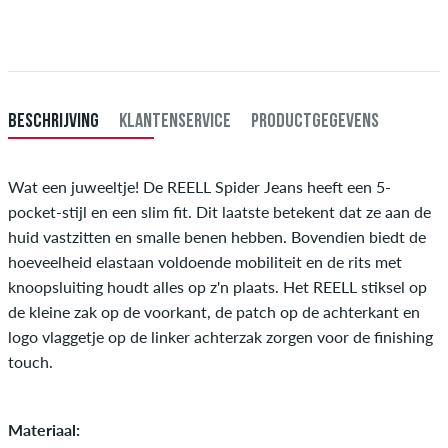
Enkel van toepassing bij de directe betalingsmogelijkheden zoals credit
XL
36-38
91-96,5
card, iDeal, Bancontact of PayPal. Meer informatie over
Verzenden
&
Betaling
.
XXL
40
101,5
Inch-lengte (L)
Binnenbeenlengte in cm
BESCHRIJVING
KLANTENSERVICE
PRODUCTGEGEVENS
29
73,5
30
76
Wat een juweeltje! De REELL Spider Jeans heeft een 5-
pocket-stijl en een slim fit. Dit laatste betekent dat ze aan de
31
78,5
huid vastzitten en smalle benen hebben. Bovendien biedt de
32
81
hoeveelheid elastaan ​​voldoende mobiliteit en de rits met
knoopsluiting houdt alles op z'n plaats. Het REELL stiksel op
33
83,5
de kleine zak op de voorkant, de patch op de achterkant en
34
86
logo vlaggetje op de linker achterzak zorgen voor de finishing
touch.
Materiaal: