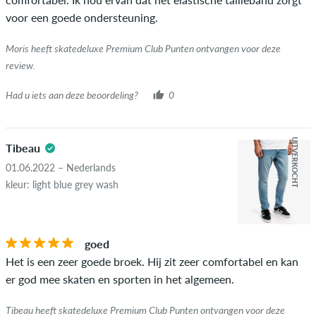
aankoop". Voor deze mensen werd de aankoop geverifieerd op
voor een goede ondersteuning.
basis van hun bestellingen. Voor beoordelingen zonder een
groen vinkje kunnen we niet garanderen dat de persoon het
Moris heeft skatedeluxe Premium Club Punten ontvangen voor deze
item echt bezit of heeft gehad.
review.
Had u iets aan deze beoordeling?
0
UITVERKOCHT
Tibeau
01.06.2022 – Nederlands
kleur: light blue grey wash
goed
Het is een zeer goede broek. Hij zit zeer comfortabel en kan
er god mee skaten en sporten in het algemeen.
Tibeau heeft skatedeluxe Premium Club Punten ontvangen voor deze