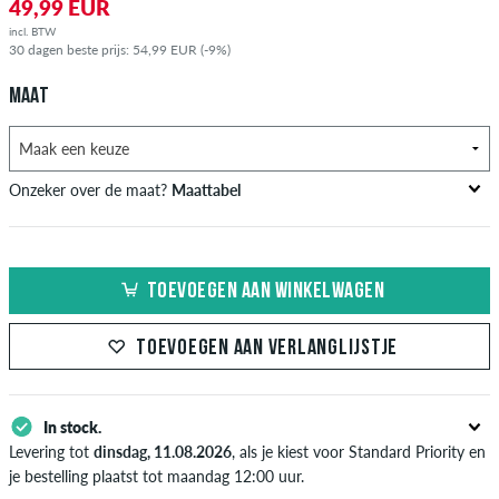
49,99 EUR
incl. BTW
30 dagen beste prijs: 54,99 EUR (-9%)
MAAT
Onzeker over de maat?
Maattabel
US
Inch-Breedte (W)
Taille Omtrek in cm
TOEVOEGEN AAN WINKELWAGEN
XXS
26-27
66-69
XS
28-29
71-73,5
TOEVOEGEN AAN VERLANGLIJSTJE
S
30-31
76-78,5
In stock.
M
32-33
81-83,5
Levering tot
dinsdag, 11.08.2026
, als je kiest voor Standard Priority en
L
34
86
je bestelling plaatst tot maandag 12:00 uur.