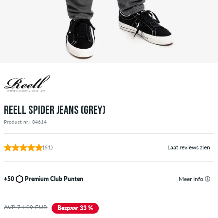
REELL SPIDER JEANS (GREY)
Product nr.: 84614
(61)
Laat reviews zien
+50
Premium Club Punten
Meer Info
AVP 74,99 EUR
Bespaar 33 %