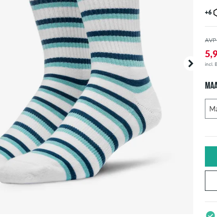
+6
AVP
5,
incl.
MA