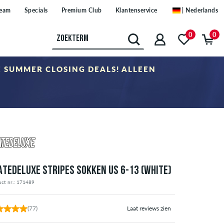
eam
Specials
Premium Club
Klantenservice
| Nederlands
0
0
E SUMMER CLOSING DEALS! ALLEEN
roducten in de categorie "Sale". De kortingscode kan niet worden
ATEDELUXE STRIPES SOKKEN US 6-13 (WHITE)
uct nr.: 171489
(77)
Laat reviews zien