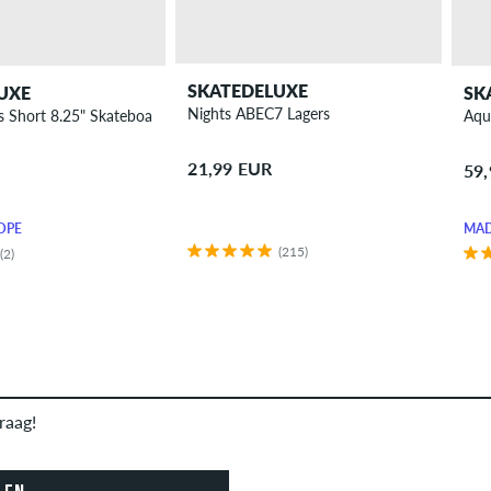
SKATEDELUXE
UXE
SK
Nights ABEC7 Lagers
s Short 8.25" Skateboard Deck
Aqu
21,99 EUR
59
OPE
MAD
(215)
(2)
raag!