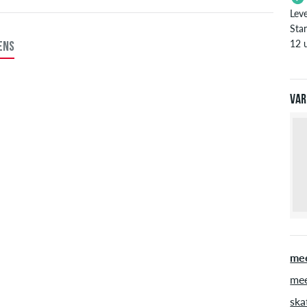
Lev
Stan
12 
ENS
Enke
zoal
inf
Var
mee
mee
ska