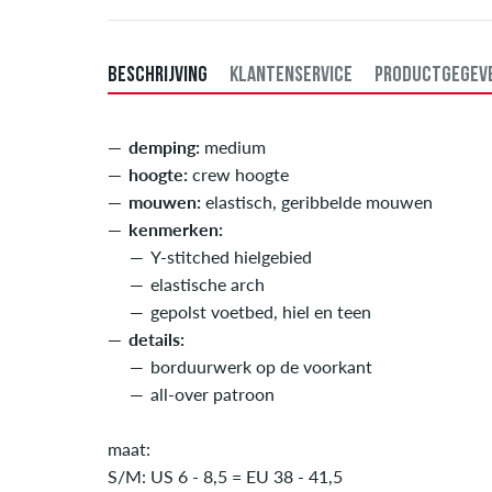
BESCHRIJVING
KLANTENSERVICE
PRODUCTGEGEV
demping:
medium
hoogte:
crew hoogte
mouwen:
elastisch, geribbelde mouwen
kenmerken:
Y-stitched hielgebied
elastische arch
gepolst voetbed, hiel en teen
details:
borduurwerk op de voorkant
all-over patroon
maat:
S/M: US 6 - 8,5 = EU 38 - 41,5