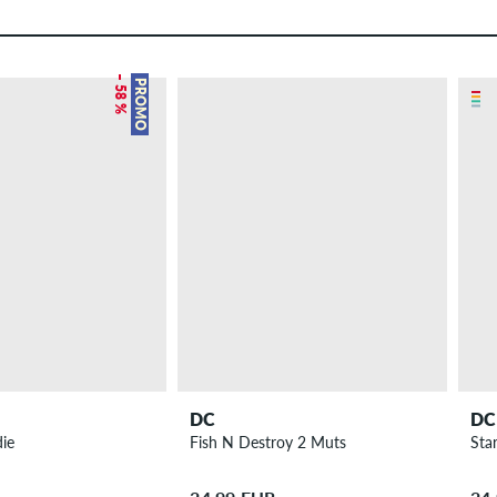
– 58 %
PROMO
DC
DC
ie
Fish N Destroy 2 Muts