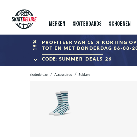
MERKEN
SKATEBOARDS
SCHOENEN
15%
PROFITEER VAN 15 % KORTING OP
TOT EN MET DONDERDAG 06-08-20
CODE:
SUMMER-DEALS-26
NAAR DE SUMMER CLOS
skatedeluxe
Accessoires
Sokken
*Alleen geldig tot 06.08.2026, 23:59 (CEST)! De korting wordt verrek
gecombineerd met andere kortingscodes.