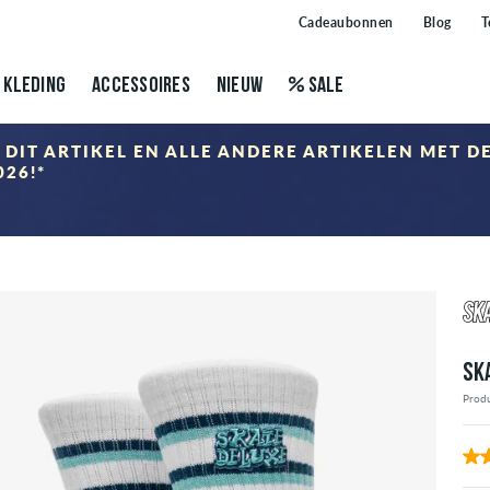
Cadeaubonnen
Blog
T
KLEDING
ACCESSOIRES
NIEUW
SALE
 DIT ARTIKEL EN ALLE ANDERE ARTIKELEN MET D
26!*
ING DEALS
end in het winkelmandje na het invoeren van de kortingscode. Korting is alleen van toepassing op p
SK
Prod