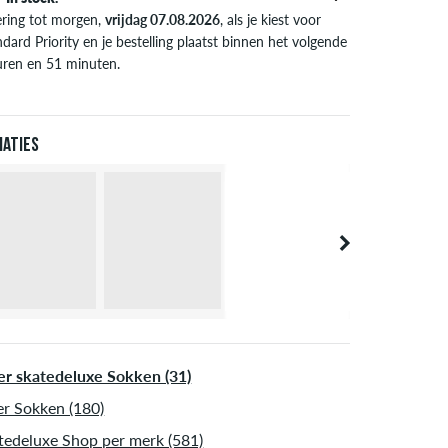
ering tot morgen,
vrijdag 07.08.2026
, als je kiest voor
dard Priority en je bestelling plaatst binnen het volgende
uren en 51 minuten.
l van toepassing bij de directe betalingsmogelijkheden
s credit card, iDeal, Bancontact of PayPal. Meer
ormatie over
Verzenden
&
Betaling
.
iaties
r skatedeluxe Sokken (31)
r Sokken (180)
tedeluxe Shop per merk (581)