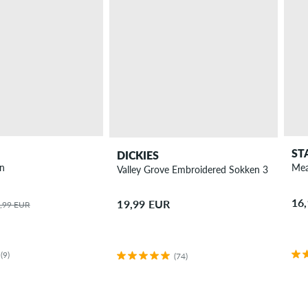
ST
DICKIES
n
Mea
Valley Grove Embroidered Sokken 3 Pack
16
19,99 EUR
,99 EUR
(9)
(74)