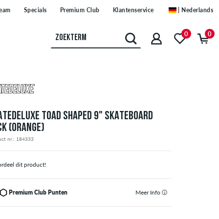
eam
Specials
Premium Club
Klantenservice
| Nederlands
0
0
ATEDELUXE TOAD SHAPED 9" SKATEBOARD
CK (ORANGE)
uct nr.: 184333
rdeel dit product!
Premium Club Punten
Meer Info