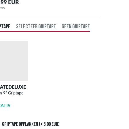
,99 EUR
 BTW
PTAPE
SELECTEER GRIPTAPE
GEEN GRIPTAPE
KATEDELUXE
SKATEDELUXE
n 9" Griptape
Griptape -
Aanbrengen
ATIS
5,00 EUR
Griptape opplakken (+ 5,00 EUR)