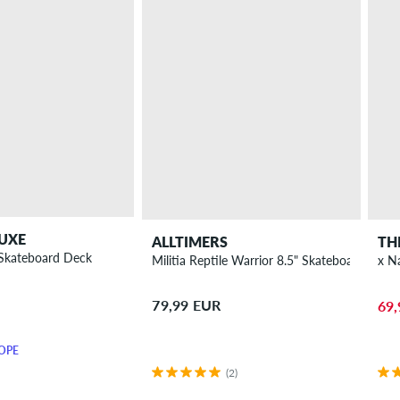
UXE
ALLTIMERS
TH
 Skateboard Deck
Militia Reptile Warrior 8.5" Skateboard Deck
x N
79,99 EUR
69,
OPE
(2)