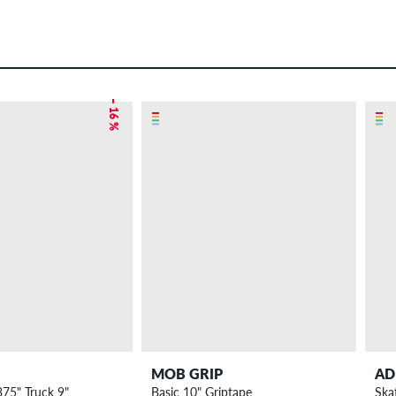
– 16 %
MOB GRIP
AD
375" Truck 9"
Basic 10" Griptape
Ska