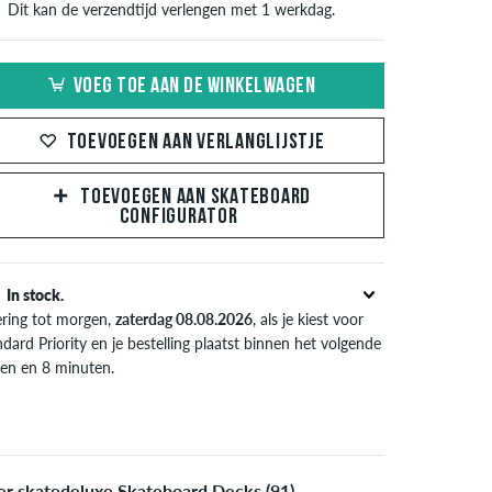
Dit kan de verzendtijd verlengen met 1 werkdag.
VOEG TOE AAN DE WINKELWAGEN
TOEVOEGEN AAN VERLANGLIJSTJE
TOEVOEGEN AAN SKATEBOARD
CONFIGURATOR
In stock.
ering tot morgen,
zaterdag 08.08.2026
, als je kiest voor
dard Priority en je bestelling plaatst binnen het volgende
ren en 8 minuten.
l van toepassing bij de directe betalingsmogelijkheden
s credit card, iDeal, Bancontact of PayPal. Meer
ormatie over
Verzenden
&
Betaling
.
r skatedeluxe Skateboard Decks (91)