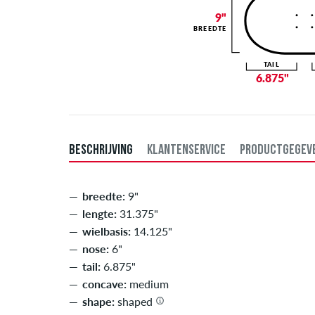
9"
BREEDTE
TAIL
6.875"
BESCHRIJVING
KLANTENSERVICE
PRODUCTGEGEV
breedte:
9"
lengte:
31.375"
wielbasis:
14.125"
nose:
6"
tail:
6.875"
concave:
medium
shape:
shaped