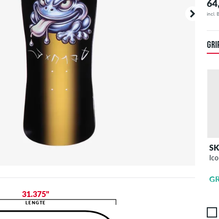
64
incl.
GRI
S
Ico
GR
31.375"
LENGTE