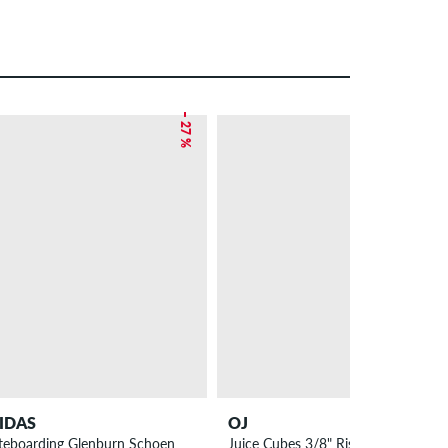
– 27 %
IDAS
OJ
teboarding Glenburn Schoen
Juice Cubes 3/8" Riser Pads 2 Pack