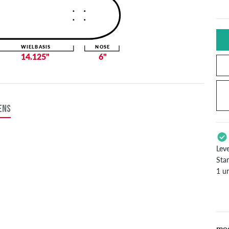
WIELBASIS
NOSE
14.125"
6"
ENS
Lev
Stan
1 u
Enke
zoal
inf
mee