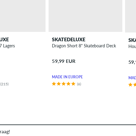
UXE
SKATEDELUXE
SK
7 Lagers
Dragon Short 8" Skateboard Deck
Hou
59,99 EUR
59
MADE IN EUROPE
MAD
(215)
(6)
raag!