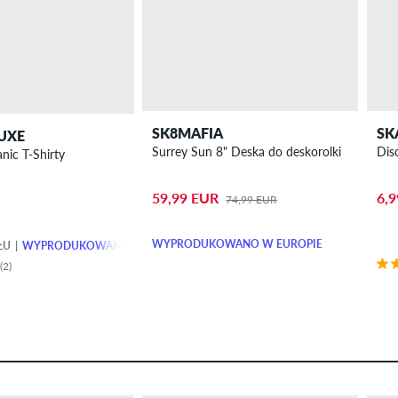
SK8MAFIA
SK
UXE
Surrey Sun 8" Deska do deskorolki
Dis
nic T-Shirty
59,99 EUR
6,
74,99 EUR
WYPRODUKOWANO W EUROPIE
ŁU
WYPRODUKOWANO W EUROPIE
(2)