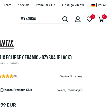
Team
Specials
Premium Club
Obsługa klienta
| Polski
0
0
TIX ECLIPSE CERAMIC ŁOŻYSKA (BLACK)
roduktu.: 148429
(32)
Wyświetl recenzje
Konto Premium Club
Więcej informacji
,99 EUR