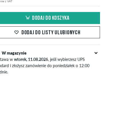
nie z VAT
DODAJ DO KOSZYKA
DODAJ DO LISTY ULUBIONYCH
W magazynie
tawa w
wtorek, 11.08.2026
, jeśli wybierzesz UPS
ndard i złożysz zamówienie do poniedziałek o 12:00
inie.
yczy tylko płatności natychmiastowych, takich jak karta
dytowa lub PayPal. Dalsze informacje na temat
Wysyłka
apłata
.