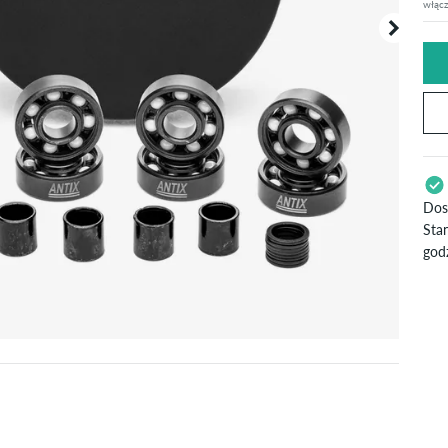
włącz
Dos
Sta
godz
Dot
kre
&
Z