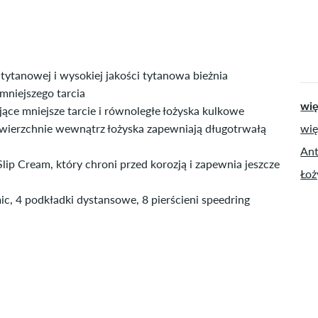
ytanowej i wysokiej jakości tytanowa bieżnia
mniejszego tarcia
wię
jące mniejsze tarcie i równoległe łożyska kulkowe
owierzchnie wewnątrz łożyska zapewniają długotrwałą
wię
Ant
ip Cream, który chroni przed korozją i zapewnia jeszcze
Łoż
ic, 4 podkładki dystansowe, 8 pierścieni speedring