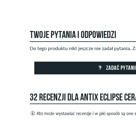
TWOJE PYTANIA I ODPOWIEDZI
Do tego produktu nikt jeszcze nie zadał pytania. Z
ZADAĆ PYTANI
32 RECENZJI DLA ANTIX ECLIPSE CE
Kto może wystawiać recenzje i w jaki sposób są one
Tylko osoby posiadające konto klienta w skatede
pozytywne, jak i negatywne recenzje. Recenzje z o