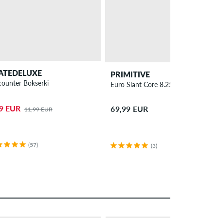
ATEDELUXE
PRIMITIVE
counter Bokserki
Euro Slant Core 8.25" Deska do des
99 EUR
69,99 EUR
11,99 EUR
(57)
(3)